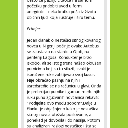
Često će pažnju čitaoca na samom
početku pridobiti uvod u formi
anegdote - neka kratka priča iz života
običnih ljudi koja ilustruje i širu temu.
Primjer:
Jedan članak o nestašici sitnog kovanog
novca u Nigeriji počinje ovako:Autobus
se zaustavio na stanici u Ojoti, na
periferiji Lagosa. Kondukter je brzo
iskočio, ali se istog trena našao okružen
putnicima koji su tu silazili; svaki je
ispružene ruke zahtijevao svoj kusur.
Nije obraćao pažnju na njih i
usredsredio se na računicu u glavi. Onda
je prebrojao putnike i gurnuo među njih
ruku punu zgužvanih novčanica rekavši:
"Podijelite ovo među sobom".Dalje u
članku je objašnjeno kako je nestašica
sitnog novca otežala poslovanje, a
ponekad je dovodila i do nasilja. Potom
su analizirani razlozi nestašice i šta se