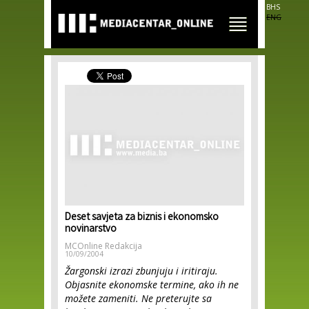
Skip to
BHS
main
ENG
content
Deset savjeta za biznis i ekonomsko
novinarstvo
MCOnline Redakcija
10/09/2004
Žargonski izrazi zbunjuju i iritiraju.
Objasnite ekonomske termine, ako ih ne
možete zameniti. Ne preterujte sa