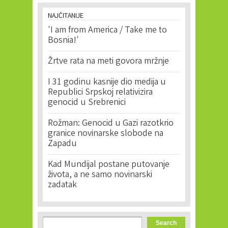
NAJČITANIJE
'I am from America / Take me to
Bosnia!'
Žrtve rata na meti govora mržnje
I 31 godinu kasnije dio medija u
Republici Srpskoj relativizira
genocid u Srebrenici
Rožman: Genocid u Gazi razotkrio
granice novinarske slobode na
Zapadu
Kad Mundijal postane putovanje
života, a ne samo novinarski
zadatak
Search form
Search