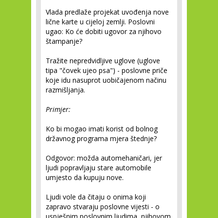
Vlada predlaže projekat uvođenja nove
lične karte u cijeloj zemlji. Poslovni
ugao: Ko će dobiti ugovor za njihovo
štampanje?
Tražite nepredvidljive uglove (uglove
tipa "čovek ujeo psa") - poslovne priče
koje idu nasuprot uobičajenom načinu
razmišljanja.
Primjer:
Ko bi mogao imati korist od bolnog
državnog programa mjera štednje?
Odgovor: možda automehaničari, jer
ljudi popravljaju stare automobile
umjesto da kupuju nove.
Ljudi vole da čitaju o onima koji
zapravo stvaraju poslovne vijesti - o
uspješnim poslovnim ljudima, njihovom