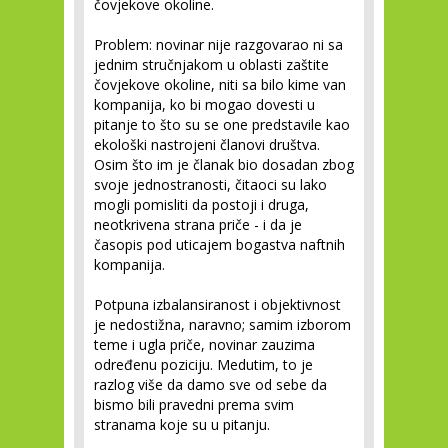
čovjekove okoline.
Problem: novinar nije razgovarao ni sa
jednim stručnjakom u oblasti zaštite
čovjekove okoline, niti sa bilo kime van
kompanija, ko bi mogao dovesti u
pitanje to što su se one predstavile kao
ekološki nastrojeni članovi društva.
Osim što im je članak bio dosadan zbog
svoje jednostranosti, čitaoci su lako
mogli pomisliti da postoji i druga,
neotkrivena strana priče - i da je
časopis pod uticajem bogastva naftnih
kompanija.
Potpuna izbalansiranost i objektivnost
je nedostižna, naravno; samim izborom
teme i ugla priče, novinar zauzima
određenu poziciju. Medutim, to je
razlog više da damo sve od sebe da
bismo bili pravedni prema svim
stranama koje su u pitanju.