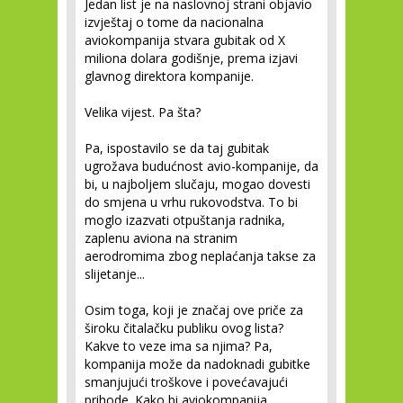
Jedan list je na naslovnoj strani objavio
izvještaj o tome da nacionalna
aviokompanija stvara gubitak od X
miliona dolara godišnje, prema izjavi
glavnog direktora kompanije.
Velika vijest. Pa šta?
Pa, ispostavilo se da taj gubitak
ugrožava budućnost avio-kompanije, da
bi, u najboljem slučaju, mogao dovesti
do smjena u vrhu rukovodstva. To bi
moglo izazvati otpuštanja radnika,
zaplenu aviona na stranim
aerodromima zbog neplaćanja takse za
slijetanje...
Osim toga, koji je značaj ove priče za
široku čitalačku publiku ovog lista?
Kakve to veze ima sa njima? Pa,
kompanija može da nadoknadi gubitke
smanjujući troškove i povećavajući
prihode. Kako bi aviokompanija