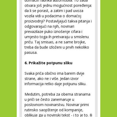
domaćih fabrika automobila. To sada
otvara još jednu mogućnost poređenja:
da li se porast, a zatim i pad uvoza
vozila vidi u podacima o domaćoj
proizvodnji? Postavljajući takva pitanja i
odgovarajući na njih, novinari
prevazilaze puko iznošenje cifara i
umjesto toga ih pretvaraju u smislenu
priču. Taj smisao, a ne same brojke,
treba da bude izloženi u prvih nekoliko
pasusa.
6. Prikažite potpunu sliku
Svaka priča obično ima barem dvije
strane, ako ne i više. Jedan izvor
informacija retko daje potpunu sliku.
Medutim, potreba za obema stranama
u priči se često zanemaruje u
poslovnom novinarstvu. Novinar primi
rutinsko saopštenje od kompanije,
oblikuje ga u novinski tekst - i to je to. Ili