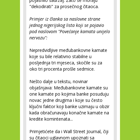
pojasnilo sadržaj. Zato se moraju
"dekodirati" za prosečnog čitaoca.
Primjer iz članka sa naslovne strane
jednog nigerijskog lista koji se pojavio
pod naslovom "Povećanje kamata unijelo
nervozu":
Nepredvidljive međubankovne kamate
koje su bile relativno stabilne u
posljednja tri mjeseca, skočile su za
oko tri procenta prošle sedmice.
Nešto dalje u tekstu, novinar
objašnjava: Međubankovne kamate su
one kamate po kojima banke posuduju
novac jedne drugima i koje su često
ključni faktor koji banke uzimaju u obzir
kada obračunavaju konačne kamate na
kredite komintenata...
Primjetićete da i Wall Street Journal, čiji
su čitaoci uglavnom upoznati sa