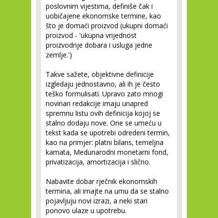
poslovnim vijestima, definiše čak i
uobičajene ekonomske termine, kao
što je domaći proizvod (ukupni domaći
proizvod - 'ukupna vrijednost
proizvodnje dobara i usluga jedne
zemlje.')
Takve sažete, objektivne definicije
izgledaju jednostavno, ali ih je često
teško formulisati. Upravo zato mnogi
novinari redakcije imaju unapred
spremnu listu ovih definicija kojoj se
stalno dodaju nove. One se umeću u
tekst kada se upotrebi odredeni termin,
kao na primjer: platni bilans, temeljna
kamata, Medunarodni monetarni fond,
privatizacija, amortizacija i slično.
Nabavite dobar rječnik ekonomskih
termina, ali imajte na umu da se stalno
pojavljuju novi izrazi, a neki stari
ponovo ulaze u upotrebu.