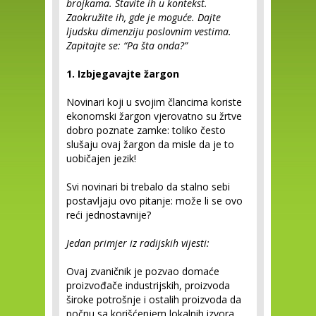
brojkama. Stavite ih u kontekst.
Zaokružite ih, gde je moguće. Dajte
ljudsku dimenziju poslovnim vestima.
Zapitajte se: “Pa šta onda?”
1. Izbjegavajte žargon
Novinari koji u svojim člancima koriste
ekonomski žargon vjerovatno su žrtve
dobro poznate zamke: toliko često
slušaju ovaj žargon da misle da je to
uobičajen jezik!
Svi novinari bi trebalo da stalno sebi
postavljaju ovo pitanje: može li se ovo
reći jednostavnije?
Jedan primjer iz radijskih vijesti:
Ovaj zvaničnik je pozvao domaće
proizvođače industrijskih, proizvoda
široke potrošnje i ostalih proizvoda da
počnu sa korišćenjem lokalnih izvora