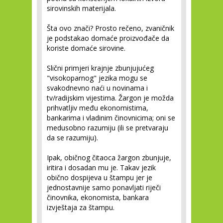
sirovinskih materijala.
Šta ovo znači? Prosto rečeno, zvaničnik
je podstakao domaće proizvođače da
koriste domaće sirovine.
Slični primjeri krajnje zbunjujućeg
"visokoparnog" jezika mogu se
svakodnevno naći u novinama i
tv/radijskim vijestima. Žargon je možda
prihvatljiv među ekonomistima,
bankarima i vladinim činovnicima; oni se
medusobno razumiju (ili se pretvaraju
da se razumiju).
Ipak, običnog čitaoca žargon zbunjuje,
iritira i dosadan mu je. Takav jezik
obično dospijeva u štampu jer je
jednostavnije samo ponavljati riječi
činovnika, ekonomista, bankara
izvještaja za štampu.