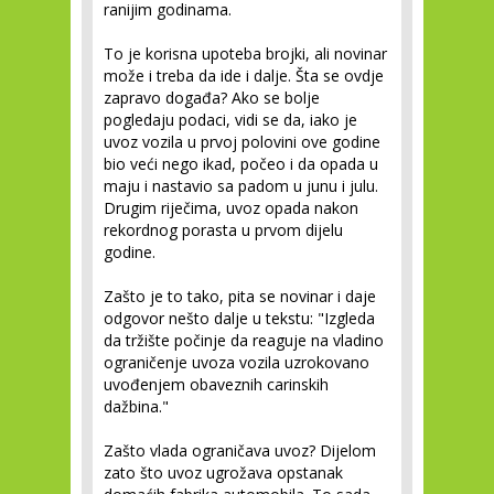
ranijim godinama.
To je korisna upoteba brojki, ali novinar
može i treba da ide i dalje. Šta se ovdje
zapravo događa? Ako se bolje
pogledaju podaci, vidi se da, iako je
uvoz vozila u prvoj polovini ove godine
bio veći nego ikad, počeo i da opada u
maju i nastavio sa padom u junu i julu.
Drugim riječima, uvoz opada nakon
rekordnog porasta u prvom dijelu
godine.
Zašto je to tako, pita se novinar i daje
odgovor nešto dalje u tekstu: "Izgleda
da tržište počinje da reaguje na vladino
ograničenje uvoza vozila uzrokovano
uvođenjem obaveznih carinskih
dažbina."
Zašto vlada ograničava uvoz? Dijelom
zato što uvoz ugrožava opstanak