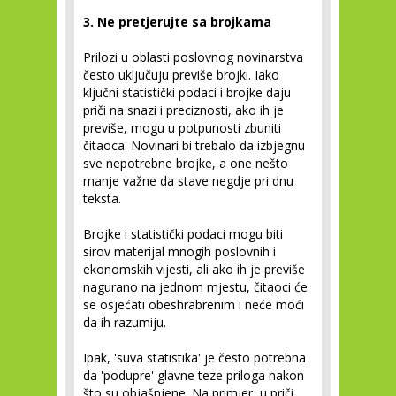
3. Ne pretjerujte sa brojkama
Prilozi u oblasti poslovnog novinarstva
često uključuju previše brojki. Iako
ključni statistički podaci i brojke daju
priči na snazi i preciznosti, ako ih je
previše, mogu u potpunosti zbuniti
čitaoca. Novinari bi trebalo da izbjegnu
sve nepotrebne brojke, a one nešto
manje važne da stave negdje pri dnu
teksta.
Brojke i statistički podaci mogu biti
sirov materijal mnogih poslovnih i
ekonomskih vijesti, ali ako ih je previše
nagurano na jednom mjestu, čitaoci će
se osjećati obeshrabrenim i neće moći
da ih razumiju.
Ipak, 'suva statistika' je često potrebna
da 'podupre' glavne teze priloga nakon
što su objašnjene. Na primjer, u priči