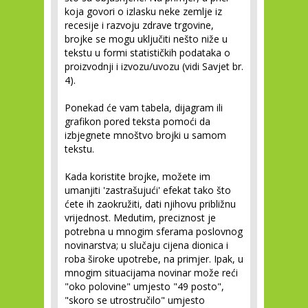
koja govori o izlasku neke zemlje iz
recesije i razvoju zdrave trgovine,
brojke se mogu uključiti nešto niže u
tekstu u formi statističkih podataka o
proizvodnji i izvozu/uvozu (vidi Savjet br.
4).
Ponekad će vam tabela, dijagram ili
grafikon pored teksta pomoći da
izbjegnete mnoštvo brojki u samom
tekstu.
Kada koristite brojke, možete im
umanjiti 'zastrašujući' efekat tako što
ćete ih zaokružiti, dati njihovu približnu
vrijednost. Medutim, preciznost je
potrebna u mnogim sferama poslovnog
novinarstva; u slučaju cijena dionica i
roba široke upotrebe, na primjer. Ipak, u
mnogim situacijama novinar može reći
"oko polovine" umjesto "49 posto",
"skoro se utrostručilo" umjesto