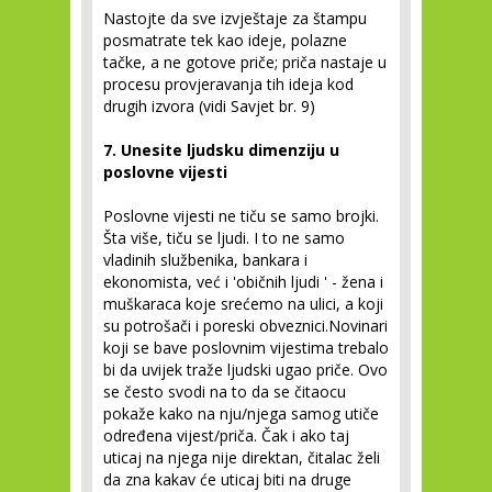
Nastojte da sve izvještaje za štampu
posmatrate tek kao ideje, polazne
tačke, a ne gotove priče; priča nastaje u
procesu provjeravanja tih ideja kod
drugih izvora (vidi Savjet br. 9)
7. Unesite ljudsku dimenziju u
poslovne vijesti
Poslovne vijesti ne tiču se samo brojki.
Šta više, tiču se ljudi. I to ne samo
vladinih službenika, bankara i
ekonomista, već i 'običnih ljudi ' - žena i
muškaraca koje srećemo na ulici, a koji
su potrošači i poreski obveznici.Novinari
koji se bave poslovnim vijestima trebalo
bi da uvijek traže ljudski ugao priče. Ovo
se često svodi na to da se čitaocu
pokaže kako na nju/njega samog utiče
određena vijest/priča. Čak i ako taj
uticaj na njega nije direktan, čitalac želi
da zna kakav će uticaj biti na druge