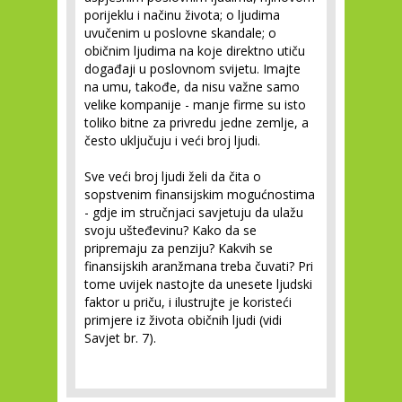
porijeklu i načinu života; o ljudima
uvučenim u poslovne skandale; o
običnim ljudima na koje direktno utiču
događaji u poslovnom svijetu. Imajte
na umu, takođe, da nisu važne samo
velike kompanije - manje firme su isto
toliko bitne za privredu jedne zemlje, a
često uključuju i veći broj ljudi.
Sve veći broj ljudi želi da čita o
sopstvenim finansijskim mogućnostima
- gdje im stručnjaci savjetuju da ulažu
svoju ušteđevinu? Kako da se
pripremaju za penziju? Kakvih se
finansijskih aranžmana treba čuvati? Pri
tome uvijek nastojte da unesete ljudski
faktor u priču, i ilustrujte je koristeći
primjere iz života običnih ljudi (vidi
Savjet br. 7).