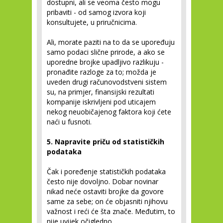
dostupni, ali se veoma često mogu
pribaviti - od samog izvora koji
konsultujete, u priručnicima.
Ali, morate paziti na to da se upoređuju
samo podaci slične prirode, a ako se
uporedne brojke upadljivo razlikuju -
pronađite razloge za to; možda je
uveden drugi računovodstveni sistem
su, na primjer, finansijski rezultati
kompanije iskrivljeni pod uticajem
nekog neuobičajenog faktora koji ćete
naći u fusnoti.
5. Napravite priču od statističkih
podataka
Čak i poređenje statističkih podataka
često nije dovoljno. Dobar novinar
nikad neće ostaviti brojke da govore
same za sebe; on će objasniti njihovu
važnost i reći će šta znače. Međutim, to
nije uvijek očigledno.