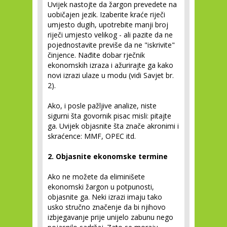
Uvijek nastojte da žargon prevedete na
uobičajen jezik. Izaberite kraće riječi
umjesto dugih, upotrebite manji broj
riječi umjesto velikog - ali pazite da ne
pojednostavite previše da ne "iskrivite"
činjence. Nađite dobar rječnik
ekonomskih izraza i ažurirajte ga kako
novi izrazi ulaze u modu (vidi Savjet br.
2).
Ako, i posle pažljive analize, niste
sigurni šta govornik pisac misli: pitajte
ga. Uvijek objasnite šta znače akronimi i
skraćence: MMF, OPEC itd.
2. Objasnite ekonomske termine
Ako ne možete da eliminišete
ekonomski žargon u potpunosti,
objasnite ga. Neki izrazi imaju tako
usko stručno značenje da bi njihovo
izbjegavanje prije unijelo zabunu nego