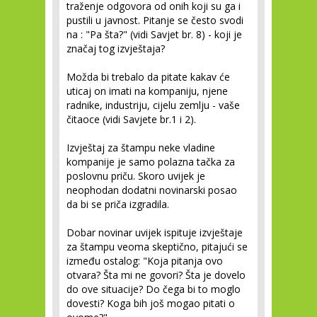
traženje odgovora od onih koji su ga i
pustili u javnost. Pitanje se često svodi
na : "Pa šta?" (vidi Savjet br. 8) - koji je
značaj tog izvještaja?
Možda bi trebalo da pitate kakav će
uticaj on imati na kompaniju, njene
radnike, industriju, cijelu zemlju - vaše
čitaoce (vidi Savjete br.1 i 2).
Izvještaj za štampu neke vladine
kompanije je samo polazna tačka za
poslovnu priču. Skoro uvijek je
neophodan dodatni novinarski posao
da bi se priča izgradila.
Dobar novinar uvijek ispituje izvještaje
za štampu veoma skeptično, pitajući se
između ostalog: "Koja pitanja ovo
otvara? Šta mi ne govori? Šta je dovelo
do ove situacije? Do čega bi to moglo
dovesti? Koga bih još mogao pitati o