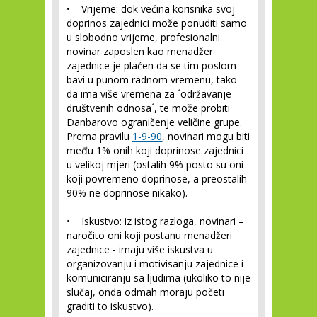
•
Vrijeme:
dok većina korisnika svoj
doprinos zajednici može ponuditi samo
u slobodno vrijeme, profesionalni
novinar zaposlen kao menadžer
zajednice je plaćen da se tim poslom
bavi u punom radnom vremenu, tako
da ima više vremena za ´održavanje
društvenih odnosa´, te može probiti
Danbarovo ograničenje veličine grupe.
Prema pravilu
1-9-90
, novinari mogu biti
među 1% onih koji doprinose zajednici
u velikoj mjeri (ostalih 9% posto su oni
koji povremeno doprinose, a preostalih
90% ne doprinose nikako).
•
Iskustvo:
iz istog razloga, novinari –
naročito oni koji postanu menadžeri
zajednice - imaju više iskustva u
organizovanju i motivisanju zajednice i
komuniciranju sa ljudima (ukoliko to nije
slučaj, onda odmah moraju početi
graditi to iskustvo).