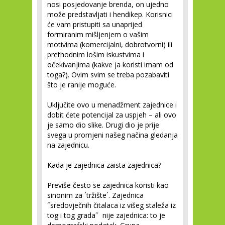
nosi posjedovanje brenda, on ujedno
može predstavljati i hendikep. Korisnici
će vam pristupiti sa unaprijed
formiranim mišljenjem o vašim
motivima (komercijalni, dobrotvorni) ili
prethodnim lošim iskustvima i
očekivanjima (kakve ja koristi imam od
toga?). Ovim svim se treba pozabaviti
što je ranije moguće.
Uključite ovo u menadžment zajednice i
dobit ćete potencijal za uspjeh – ali ovo
je samo dio slike. Drugi dio je prije
svega u promjeni našeg načina gledanja
na zajednicu.
Kada je zajednica zaista zajednica?
Previše često se zajednica koristi kao
sinonim za ´tržište´. Zajednica
˝sredovječnih čitalaca iz višeg staleža iz
tog i tog grada˝ nije zajednica: to je