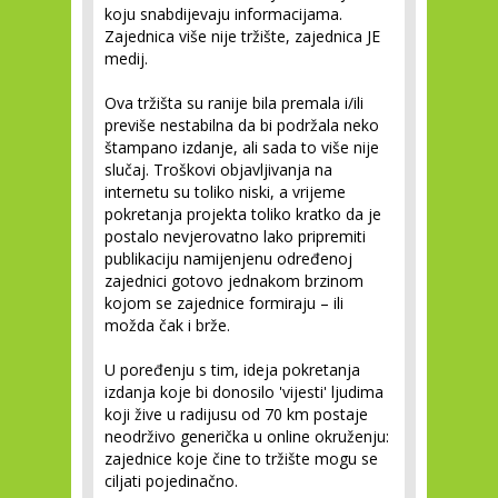
koju snabdijevaju informacijama.
Zajednica više nije tržište, zajednica JE
medij.
Ova tržišta su ranije bila premala i/ili
previše nestabilna da bi podržala neko
štampano izdanje, ali sada to više nije
slučaj. Troškovi objavljivanja na
internetu su toliko niski, a vrijeme
pokretanja projekta toliko kratko da je
postalo nevjerovatno lako pripremiti
publikaciju namijenjenu određenoj
zajednici gotovo jednakom brzinom
kojom se zajednice formiraju – ili
možda čak i brže.
U poređenju s tim, ideja pokretanja
izdanja koje bi donosilo 'vijesti' ljudima
koji žive u radijusu od 70 km postaje
neodrživo generička u online okruženju:
zajednice koje čine to tržište mogu se
ciljati pojedinačno.