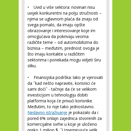
•
Uvid u više sektora:
novinari nisu
uvijek konkurentni na polju stručnosti –
njima se uglavnom plaća da znaju od
svega pomalo, da imaju opšte
obrazovanje i interesovanje koje im
omogućava da pokrivaju veoma
različite teme – od automobilizma do
biznisa – međutim, prednost ovoga je
što imaju kontakte u različitim
sektorima i ponekada mogu vidjeti širu
sliku.
•
Finansijska podrška:
lako je vjerovati
da ˝kad nešto napravite, korisnici će
sami doći˝ - tačnije da će se velikom
investicijom u tehnologiju dobiti
platforma koja će privući korisnike.
Međutim, to nije tako jednostavno.
Nedavno istraživanje
je pokazalo da i
pored 6% onlajn zajednica stvorenih za
komercijalne svrhe u koje je uloženo
preko 1 milion $, ˝Uznemirujuće velik