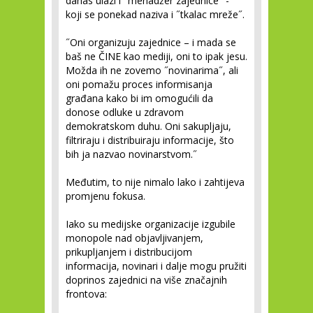
danas ulazi i ˝menadžer zajednice˝ -
koji se ponekad naziva i ˝tkalac mreže˝.
˝Oni organizuju zajednice – i mada se
baš ne ČINE kao mediji, oni to ipak jesu.
Možda ih ne zovemo ˝novinarima˝, ali
oni pomažu proces informisanja
građana kako bi im omogućili da
donose odluke u zdravom
demokratskom duhu. Oni sakupljaju,
filtriraju i distribuiraju informacije, što
bih ja nazvao novinarstvom.˝
Međutim, to nije nimalo lako i zahtijeva
promjenu fokusa.
Iako su medijske organizacije izgubile
monopole nad objavljivanjem,
prikupljanjem i distribucijom
informacija, novinari i dalje mogu pružiti
doprinos zajednici na više značajnih
frontova: