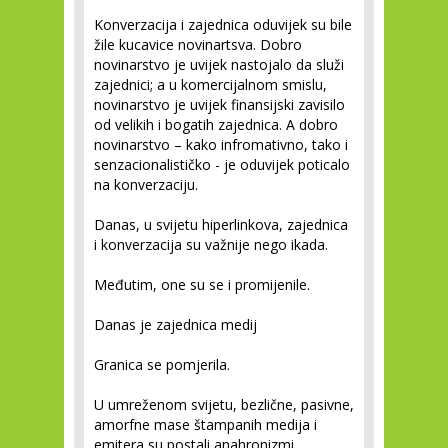
Konverzacija i zajednica oduvijek su bile
žile kucavice novinartsva. Dobro
novinarstvo je uvijek nastojalo da služi
zajednici; a u komercijalnom smislu,
novinarstvo je uvijek finansijski zavisilo
od velikih i bogatih zajednica. A dobro
novinarstvo – kako infromativno, tako i
senzacionalističko - je oduvijek poticalo
na konverzaciju.
Danas, u svijetu hiperlinkova, zajednica
i konverzacija su važnije nego ikada.
Međutim, one su se i
promijenile
.
Danas je zajednica medij
Granica se pomjerila.
U umreženom svijetu, bezlične, pasivne,
amorfne mase štampanih medija i
emitera su postali anahronizmi.