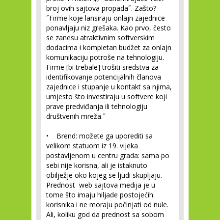
broj ovih sajtova propada˝. Zašto?
˝Firme koje lansiraju onlajn zajednice
ponavljaju niz grešaka. Kao prvo, često
se zanesu atraktivnim softverskim
dodacima i kompletan budžet za onlajn
komunikaciju potroše na tehnologiju.
Firme [bi trebale] trošiti sredstva za
identifikovanje potencijalnih članova
zajednice i stupanje u kontakt sa njima,
umjesto što investiraju u softvere koji
prave predviđanja ili tehnologiju
društvenih mreža.˝
•
Brend:
možete ga uporediti sa
velikom statuom iz 19. vijeka
postavljenom u centru grada: sama po
sebi nije korisna, ali je istaknuto
obilježje oko kojeg se ljudi skupljaju.
Prednost web sajtova medija je u
tome što imaju hiljade postojećih
korisnika i ne moraju počinjati od nule.
Ali, koliku god da prednost sa sobom