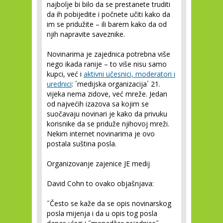
najbolje bi bilo da se prestanete truditi
da ih pobijedite i počnete učiti kako da
im se pridužite – ili barem kako da od
njih napravite saveznike.
Novinarima je zajednica
potrebna
više
nego ikada ranije – to više nisu samo
kupci, već i
aktivni učesnici, moderatori i
urednici
: ´medijska organizacija´ 21.
vijeka nema zidove, već mreže. Jedan
od najvećih izazova sa kojim se
suočavaju novinari je kako da privuku
korisnike da se priduže njihovoj mreži.
Nekim internet novinarima je ovo
postala suština posla.
Organizovanje zajenice JE medij
David Cohn to ovako objašnjava:
˝Često se kaže da se opis novinarskog
posla mijenja i da u opis tog posla