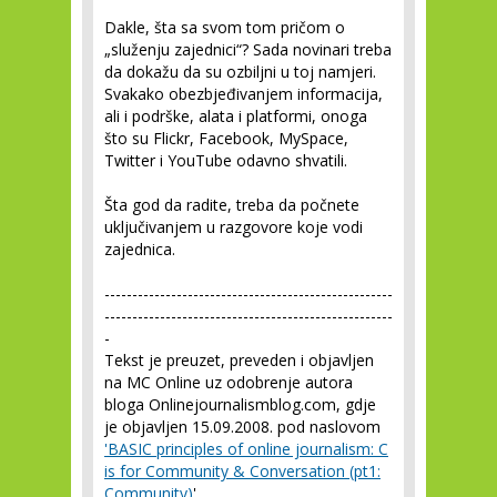
Dakle, šta sa svom tom pričom o
„služenju zajednici“? Sada novinari treba
da dokažu da su ozbiljni u toj namjeri.
Svakako obezbjeđivanjem
informacija
,
ali i
podrške
,
alata
i
platformi
, onoga
što su Flickr, Facebook, MySpace,
Twitter i YouTube odavno shvatili.
Šta god da radite, treba da počnete
uključivanjem u razgovore koje vodi
zajednica.
----------------------------------------------------
----------------------------------------------------
-
Tekst je preuzet, preveden i objavljen
na MC Online uz odobrenje autora
bloga Onlinejournalismblog.com, gdje
je objavljen 15.09.2008. pod naslovom
'BASIC principles of online journalism: C
is for Community & Conversation (pt1:
Community)
'.