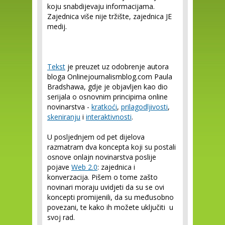
koju snabdijevaju informacijama.
Zajednica više nije tržište, zajednica JE
medij.
Tekst
je preuzet uz odobrenje autora
bloga Onlinejournalismblog.com Paula
Bradshawa, gdje je objavljen kao dio
serijala o osnovnim principima online
novinarstva -
kratkoći
,
prilagodljivosti
,
skeniranju
i
interaktivnosti
.
U posljednjem od pet dijelova
razmatram dva koncepta koji su postali
osnove onlajn novinarstva poslije
pojave
Web 2.0
:
zajednica i
konverzacija
. Pišem o tome zašto
novinari moraju uvidjeti da su se ovi
koncepti promijenili, da su međusobno
povezani, te kako ih možete uključiti u
svoj rad.