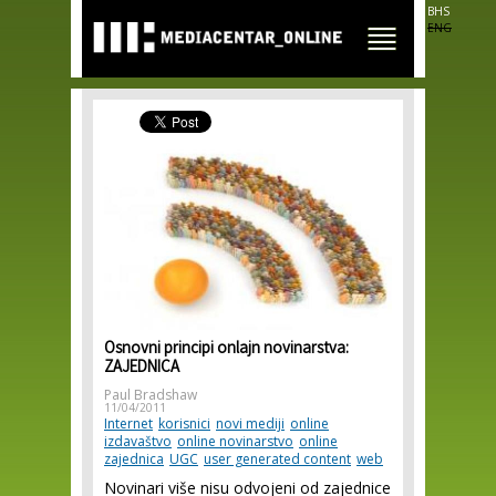
Skip to
BHS
main
ENG
content
Osnovni principi onlajn novinarstva:
ZAJEDNICA
Paul Bradshaw
11/04/2011
Internet
korisnici
novi mediji
online
izdavaštvo
online novinarstvo
online
zajednica
UGC
user generated content
web
Novinari više nisu odvojeni od zajednice