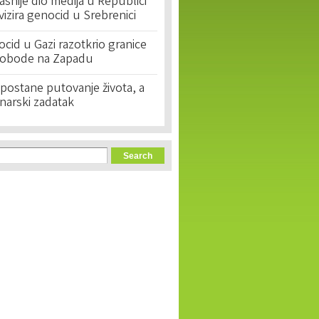
asnije dio medija u Republici
ivizira genocid u Srebrenici
cid u Gazi razotkrio granice
lobode na Zapadu
postane putovanje života, a
narski zadatak
orm