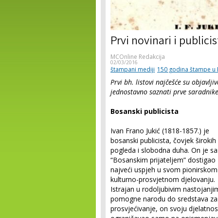
Prvi novinari i publicist
MCOnline Redakcija
02/03/2016
štampani mediji
150 godina štampe u 
Prvi bh. listovi najčešće su objavlji
jednostavno saznati prve saradnike p
Bosanski publicista
Ivan Frano Jukić (1818-1857.) je
bosanski publicista, čovjek širokih
pogleda i slobodna duha. On je sa
“Bosanskim prijateljem” dostigao
najveći uspjeh u svom pionirskom
kulturno-prosvjetnom djelovanju.
Istrajan u rodoljubivim nastojanj
pomogne narodu do sredstava za
prosvjećivanje, on svoju djelatnos