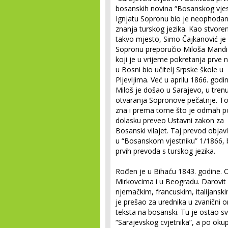
bosanskih novina “Bosanskog vjes
Ignjatu Sopronu bio je neophoda
znanja turskog jezika. Kao stvore
takvo mjesto, Simo Čajkanović je
Sopronu preporučio Miloša Mandi
koji je u vrijeme pokretanja prve 
u Bosni bio učitelj Srpske škole u
Pljevljima. Već u aprilu 1866. godi
Miloš je došao u Sarajevo, u tren
otvaranja Sopronove pečatnje. To
zna i prema tome što je odmah p
dolasku preveo Ustavni zakon za
Bosanski vilajet. Taj prevod objavl
u “Bosanskom vjestniku” 1/1866, br
prvih prevoda s turskog jezika.
Rođen je u Bihaću 1843. godine.
Mirkovcima i u Beogradu. Darovit 
njemačkim, francuskim, italijansk
je prešao za urednika u zvanični 
teksta na bosanski. Tu je ostao sv
“Sarajevskog cvjetnika”, a po okupac