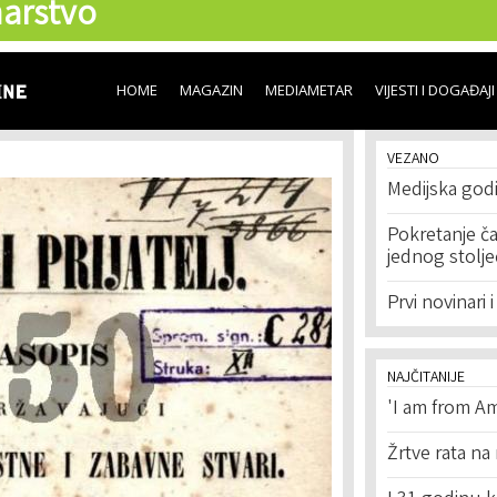
arstvo
Skip to
main
content
HOME
MAGAZIN
MEDIAMETAR
VIJESTI I DOGAĐAJI
VEZANO
Medijska god
Pokretanje ča
jednog stolje
Prvi novinari i
NAJČITANIJE
'I am from Am
Žrtve rata na