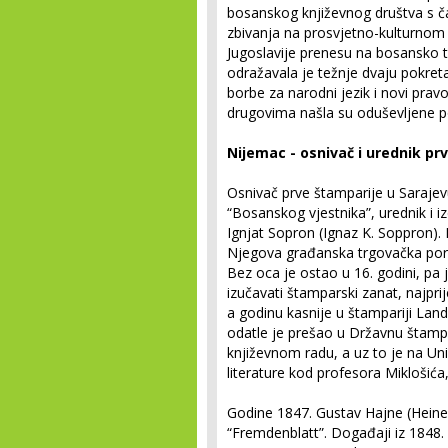
bosanskog književnog društva s č
zbivanja na prosvjetno-kulturnom 
Jugoslavije prenesu na bosansko tlo
odražavala je težnje dvaju pokreta
borbe za narodni jezik i novi prav
drugovima našla su oduševljene p
Nijemac - osnivač i urednik pr
Osnivač prve štamparije u Sarajev
“Bosanskog vjestnika”, urednik i i
Ignjat Sopron (Ignaz K. Soppron)
Njegova građanska trgovačka poro
Bez oca je ostao u 16. godini, pa
izučavati štamparski zanat, najpr
a godinu kasnije u štampariji Lan
odatle je prešao u Državnu štampa
književnom radu, a uz to je na Uni
literature kod profesora Miklošića,
Godine 1847. Gustav Hajne (Heine
“Fremdenblatt”. Događaji iz 1848. d