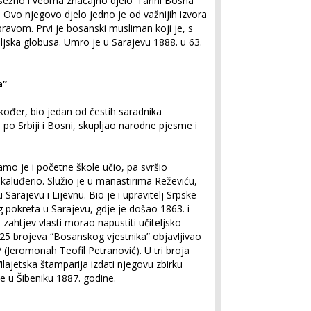
sežno i veoma značajno djelo ‘Tarihi Bosna”
. Ovo njegovo djelo jedno je od važnijih izvora
avom. Prvi je bosanski musliman koji je, s
jska globusa. Umro je u Sarajevu 1888. u 63.
a”
akođer, bio jedan od čestih saradnika
po Srbiji i Bosni, skupljao narodne pjesme i
amo je i početne škole učio, pa svršio
kaluđerio. Služio je u manastirima Reževiću,
 Sarajevu i Lijevnu. Bio je i upravitelj Srpske
 pokreta u Sarajevu, gdje je došao 1863. i
zahtjev vlasti morao napustiti učiteljsko
 25 brojeva “Bosanskog vjestnika” objavljivao
(Jeromonah Teofil Petranović). U tri broja
ilajetska štamparija izdati njegovu zbirku
je u Šibeniku 1887. godine.