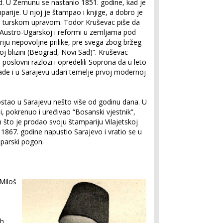
d. U Zemunu se nastanio 1851. godine, kad je
arije. U njoj je štampao i knjige, a dobro je
d turskom upravom. Todor Kruševac piše da
 Austro-Ugarskoj i reformi u zemljama pod
ju nepovoljne prilike, pre svega zbog bržeg
j blizini (Beograd, Novi Sad)”. Kruševac
poslovni razlozi i opredelili Soprona da u leto
lade i u Sarajevu udari temelje prvoj modernoj
ostao u Sarajevu nešto više od godinu dana. U
, pokrenuo i uređivao “Bosanski vjestnik”,
kon što je prodao svoju štampariju Vilajetskoj
 1867. godine napustio Sarajevo i vratio se u
parski pogon.
“Miloš
ih