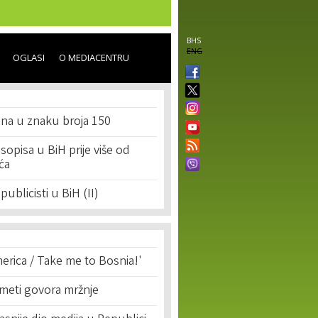
BHS
ENG
OGLASI
O MEDIACENTRU
ina u znaku broja 150
sopisa u BiH prije više od
ća
 publicisti u BiH (II)
erica / Take me to Bosnia!'
 meti govora mržnje