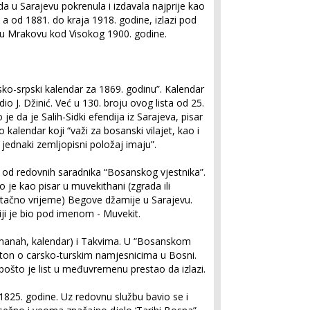
da u Sarajevu pokrenula i izdavala najprije kao
 od 1881. do kraja 1918. godine, izlazi pod
e u Mrakovu kod Visokog 1900. godine.
sko-srpski kalendar za 1869. godinu”. Kalendar
o J. Džinić. Već u 130. broju ovog lista od 25.
e da je Salih-Sidki efendija iz Sarajeva, pisar
kalendar koji “važi za bosanski vilajet, kao i
 jednaki zemljopisni položaj imaju”.
 od redovnih saradnika “Bosanskog vjestnika”.
io je kao pisar u muvekithani (zgrada ili
a tačno vrijeme) Begove džamije u Sarajevu.
ji je bio pod imenom - Muvekit.
lmanah, kalendar) i Takvima. U “Bosanskom
eljton o carsko-turskim namjesnicima u Bosni.
pošto je list u međuvremenu prestao da izlazi.
u 1825. godine. Uz redovnu službu bavio se i