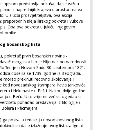
asopisom predstavlja pokušaj da se važna
planu iz naprednijih krajeva u prostorima ex-
. U službi prosvjetiteljstva, ova akcija
: preporodnih ideja Ilirskog pokreta i Vukove
opis. Oba ova pokreta u Jukiću i njegovim
obornike.
vog bosanskog lista
u, pokretač prvih bosanskih novina -
zdavač ovog lista bio je Nijemac po narodnosti
. Rođen je u Novom Sadu 30. septembra 1821.
dica doselila se 1739. godine iz Beograda.
 je morao prekinuti redovno školovanje i
ije kod novosadskog štampara Pavla Jankovića,
derera i Hekenaste u Pešti. Nakon dvije godine
riju u Beču. U to vrijeme već se ogledao u
verzitetu pohađao predavanja iz filologije i
 Bolera i Pficmajera.
) ga poziva u redakciju novoosnovanog lista
okinuli su dalje izlaženje ovog lista, a Ignjat