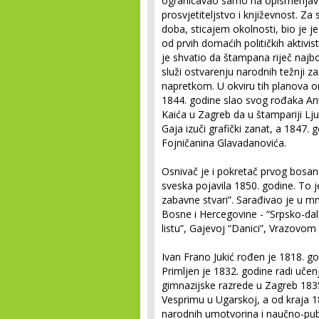
ograničavao samo na opismenjav
prosvjetiteljstvo i književnost. Za 
doba, sticajem okolnosti, bio je j
od prvih domaćih političkih aktivist
je shvatio da štampana riječ najbo
služi ostvarenju narodnih težnji za
napretkom. U okviru tih planova o
1844. godine slao svog rođaka An
Kaića u Zagreb da u štampariji Lju
Gaja izuči grafički zanat, a 1847.
Fojničanina Glavadanovića.
Osnivač je i pokretač prvog bosans
sveska pojavila 1850. godine. To j
zabavne stvari”. Sarađivao je u m
Bosne i Hercegovine - “Srpsko-
listu”, Gajevoj “Danici”, Vrazovom “
Ivan Frano Jukić rođen je 1818. god
Primljen je 1832. godine radi učenj
gimnazijske razrede u Zagreb 1835
Vesprimu u Ugarskoj, a od kraja 1
narodnih umotvorina i naučno-publ