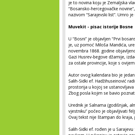
je to novina koju je Zemaljska vla
“Bosansko-hercegovačke novine”, a
nazivom “Sarajevski list”. Umro j
Muvekit - pisac istorije Bosne
U “Bosni” je objavljen “Prvi bosan
je, uz pomoć Miloša Mandića, uredi
novembra 1868. godine objavljeno j
Gazi Husrev-begove džamije, izdao 
za ostale provincije, koje s ovijem
Autor ovog kalendara bio je jedan
Salih-Sidki ef. Hadžihuseinović rad
prostorija u kojoj se ustanovljav
Zbog posla kojim se bavio poznati
Urednik je Salnama (godišnjak, a
vjestniku” počeo je objavljivati f
Ovaj tekst nije štampan do kraja, 
Salih-Sidki ef. rođen je u Sarajev