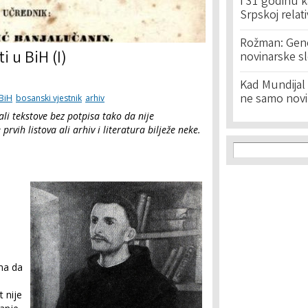
I 31 godinu k
Srpskoj relat
Rožman: Geno
i u BiH (I)
novinarske s
Kad Mundijal 
ne samo novi
BiH
bosanski vjestnik
arhiv
vali tekstove bez potpisa tako da nije
rvih listova ali arhiv i literatura bilježe neke.
Search f
Search
ima da
t nije