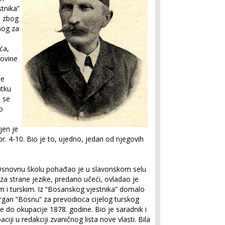
tnika”
n zbog
nog za
ća,
novine
ne
utku
 se
o
jen je
. 4-10. Bio je to, ujedno, jedan od njegovih
 Osnovnu školu pohađao je u slavonskom selu
za strane jezike, predano učeći, ovladao je
im i turskim. Iz “Bosanskog vjestnika” domalo
organ “Bosnu” za prevodioca cijelog turskog
e do okupacije 1878. godine. Bio je saradnik i
iji u redakciji zvaničnog lista nove vlasti. Bila