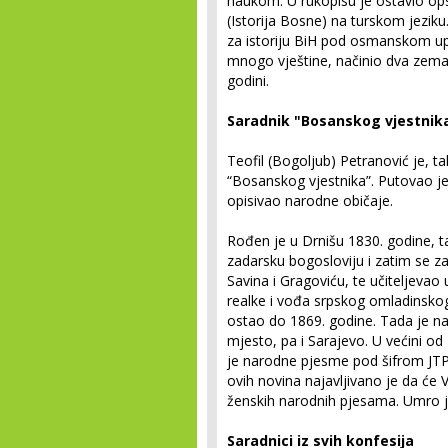
naukom. U rukopisu je ostavio op
(Istorija Bosne) na turskom jeziku
za istoriju BiH pod osmanskom upr
mnogo vještine, načinio dva zemal
godini.
Saradnik "Bosanskog vjestnik
Teofil (Bogoljub) Petranović je, t
“Bosanskog vjestnika”. Putovao je 
opisivao narodne običaje.
Rođen je u Drnišu 1830. godine, t
zadarsku bogosloviju i zatim se za
Savina i Gragoviću, te učiteljevao u
realke i vođa srpskog omladinskog
ostao do 1869. godine. Tada je na 
mjesto, pa i Sarajevo. U većini od
je narodne pjesme pod šifrom JTP 
ovih novina najavljivano je da će V
ženskih narodnih pjesama. Umro 
Saradnici iz svih konfesija