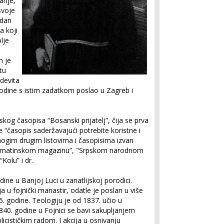
anje,
svoje
edan
a koji
lje
n je
tu
devita
 godine s istim zadatkom poslao u Zagreb i
kog časopisa “Bosanski prijatelj”, čija se prva
e “časopis saderžavajući potrebite koristne i
nogim drugim listovima i časopisima izvan
dalmatinskom magazinu”, "Srpskom narodnom
Kolu” i dr.
ine u Banjoj Luci u zanatlijskoj porodici.
a u fojnički manastir, odatle je poslan u više
. godine. Teologiju je od 1837. učio u
840. godine u Fojnici se bavi sakupljanjem
icističkim radom. I akcija u osnivanju