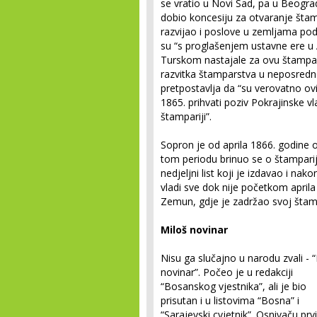
se vratio u Novi Sad, pa u Beogra
dobio koncesiju za otvaranje štamp
razvijao i poslove u zemljama po
su “s proglašenjem ustavne ere u
Turskom nastajale za ovu štampari
razvitka štamparstva u neposredno
pretpostavlja da “su verovatno ovi 
1865. prihvati poziv Pokrajinske v
štampariji”.
Sopron je od aprila 1866. godine 
tom periodu brinuo se o štampariji
nedjeljni list koji je izdavao i na
vladi sve dok nije početkom aprila
Zemun, gdje je zadržao svoj štam
Miloš novinar
Nisu ga slučajno u narodu zvali - 
novinar”. Počeo je u redakciji
“Bosanskog vjestnika”, ali je bio
prisutan i u listovima “Bosna” i
“Sarajevski cvjetnik”. Osnivaču prv