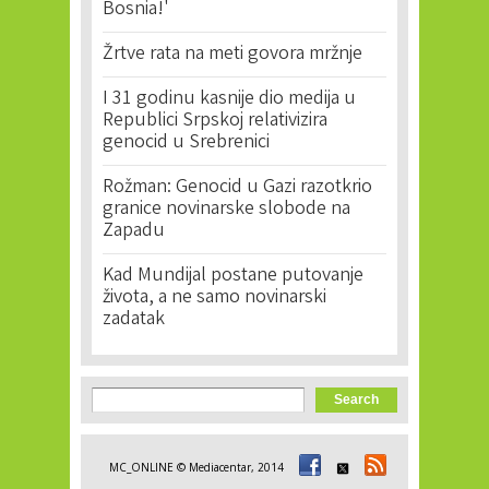
Bosnia!'
Žrtve rata na meti govora mržnje
I 31 godinu kasnije dio medija u
Republici Srpskoj relativizira
genocid u Srebrenici
Rožman: Genocid u Gazi razotkrio
granice novinarske slobode na
Zapadu
Kad Mundijal postane putovanje
života, a ne samo novinarski
zadatak
Search form
Search
MC_ONLINE © Mediacentar, 2014