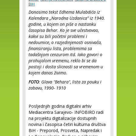
BiH
Donosimo tekst Edhema Mulabdića iz
Kalendara „Narodna Uzdanica” iz 1940.
godine, u kojem on piše o nastanku
časopisa Behar. Ko je sve učestvovao,
kakvi su bili početni problemi i
nedoumice, o razjedinjenosti osnivača,
finansiranju lista, problemima sa
tadašnjom cenzurom itd. Iako govori o
prohujalom vremenu, reklo bi se da
postoji i dosta slicnosti sa vremenom u
kojem danas živimo.
FOTO
: Glava "Behara", lista za pouku i
zabavu, 1990- 1910
Posljednjih godina digitalni arhiv
Mediacentra Sarajevo- INFOBIRO radi
na projektu digitalizacije dostupnih
novina i časopisa četiri kulturna društva
BiH - Preporod, Prosveta, Napredak i