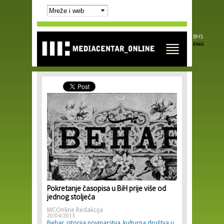
Skip to
main
content
BHS
ENG
Pokretanje časopisa u BiH prije više od
jednog stoljeća
MCOnline Redakcija
20/04/2013
Behar
istorija novinarstva
kulturna društva u