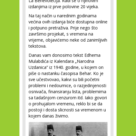
La Benevolecija. Radi se o njihovim
izdanjima iz prve polovine 20 vijeka.
Na taj način u narednim godinama
većina ovih izdanja biće dostupna online
i potpuno pretraživa. Prije nego što
završimo projekat, s vremena na
vrijeme, objavićemo neke od zanimljivih
tekstova.
Danas vam donosimo tekst Edhema
Mulabdića iz Kalendara „Narodna
Uzdanica” iz 1940. godine, u kojem on
piše o nastanku časopisa Behar. Ko je
sve učestvovao, kakvi su bili početni
problemi i nedoumice, o razjedinjenosti
osnivača, finansiranju lista, problemima
sa tadašnjom cenzurom itd. Iako govori
o prohujalom vremenu, reklo bi se da
postoji i dosta slicnosti sa vremenom u
kojem danas živimo.