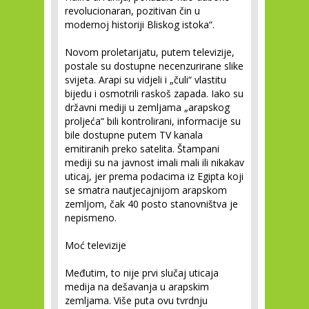
revolucionaran, pozitivan čin u
modernoj historiji Bliskog istoka“.
Novom proletarijatu, putem televizije,
postale su dostupne necenzurirane slike
svijeta. Arapi su vidjeli i „čuli“ vlastitu
bijedu i osmotrili raskoš zapada. Iako su
državni mediji u zemljama „arapskog
proljeća“ bili kontrolirani, informacije su
bile dostupne putem TV kanala
emitiranih preko satelita. Štampani
mediji su na javnost imali mali ili nikakav
uticaj, jer prema podacima iz Egipta koji
se smatra nautjecajnijom arapskom
zemljom, čak 40 posto stanovništva je
nepismeno.
Moć televizije
Međutim, to nije prvi slučaj uticaja
medija na dešavanja u arapskim
zemljama. Više puta ovu tvrdnju