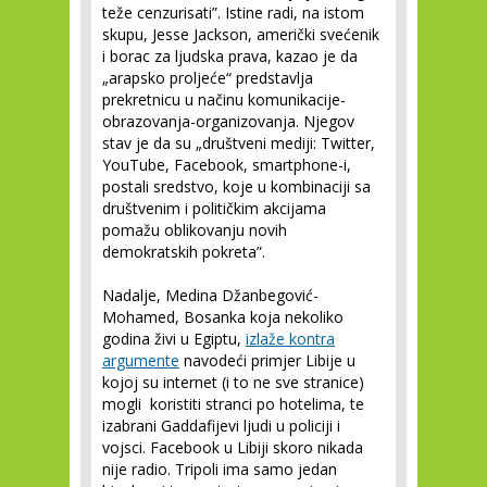
teže cenzurisati”. Istine radi, na istom
skupu, Jesse Jackson, američki svećenik
i borac za ljudska prava, kazao je da
„arapsko proljeće“ predstavlja
prekretnicu u načinu komunikacije-
obrazovanja-organizovanja. Njegov
stav je da su „društveni mediji: Twitter,
YouTube, Facebook, smartphone-i,
postali sredstvo, koje u kombinaciji sa
društvenim i političkim akcijama
pomažu oblikovanju novih
demokratskih pokreta”.
Nadalje, Medina Džanbegović-
Mohamed, Bosanka koja nekoliko
godina živi u Egiptu,
izlaže kontra
argumente
navodeći primjer Libije u
kojoj su internet (i to ne sve stranice)
mogli koristiti stranci po hotelima, te
izabrani Gaddafijevi ljudi u policiji i
vojsci. Facebook u Libiji skoro nikada
nije radio. Tripoli ima samo jedan