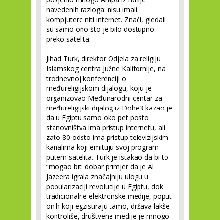
navedenih razloga: nisu imali
kompjutere niti internet. Znači, gledali
su samo ono što je bilo dostupno
preko satelita.
Jihad Turk, direktor Odjela za religiju
Islamskog centra Južne Kalifornije, na
trodnevnoj konferenciji o
međureligijskom dijalogu, koju je
organizovao Međunarodni centar za
međureligijski dijalog iz Dohe
3
kazao je
da u Egiptu samo oko pet posto
stanovništva ima pristup internetu, ali
zato 80 odsto ima pristup televizijskim
kanalima koji emituju svoj program
putem satelita. Turk je istakao da bi to
“mogao biti dobar primjer da je Al
Jazeera igrala značajniju ulogu u
popularizaciji revolucije u Egiptu, dok
tradicionalne elektronske medije, poput
onih koji egzistiraju tamo, država lakše
kontroliše, društvene medije je mnogo