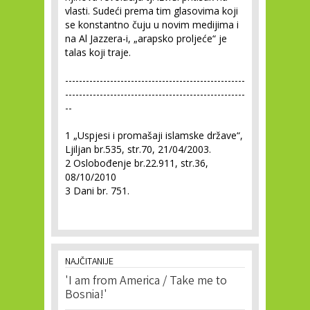
vlasti. Sudeći prema tim glasovima koji
se konstantno čuju u novim medijima i
na Al Jazzera-i, „arapsko proljeće“ je
talas koji traje.
----------------------------------------------------
----------------------------------------------------
--
1
„Uspjesi i promašaji islamske države“,
Ljiljan br.535, str.70, 21/04/2003.
2
Oslobođenje br.22.911, str.36,
08/10/2010
3
Dani br. 751.
NAJČITANIJE
'I am from America / Take me to
Bosnia!'