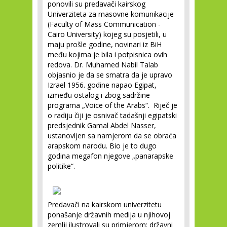
ponovili su predavači kairskog
Univerziteta za masovne komunikacije
(Faculty of Mass Communication -
Cairo University) kojeg su posjetili, u
maju prošle godine, novinari iz BiH
među kojima je bila i potpisnica ovih
redova. Dr. Muhamed Nabil Talab
objasnio je da se smatra da je upravo
Izrael 1956. godine napao Egipat,
između ostalog i zbog sadržine
programa „Voice of the Arabs“. Riječ je
o radiju čiji je osnivač tadašnji egipatski
predsjednik Gamal Abdel Nasser,
ustanovljen sa namjerom da se obraća
arapskom narodu. Bio je to dugo
godina megafon njegove „panarapske
politike“.
Predavači na kairskom univerzitetu
ponašanje državnih medija u njihovoj
zemlji ilustrovali su primjerom: državni