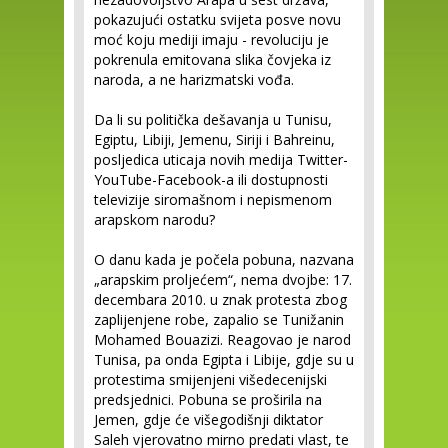
pokazujući ostatku svijeta posve novu
moć koju mediji imaju - revoluciju je
pokrenula emitovana slika čovjeka iz
naroda, a ne harizmatski vođa.
Da li su politička dešavanja u Tunisu,
Egiptu, Libiji, Jemenu, Siriji i Bahreinu,
posljedica uticaja novih medija Twitter-
YouTube-Facebook-a ili dostupnosti
televizije siromašnom i nepismenom
arapskom narodu?
O danu kada je počela pobuna, nazvana
„arapskim proljećem“, nema dvojbe: 17.
decembara 2010. u znak protesta zbog
zaplijenjene robe, zapalio se Tunižanin
Mohamed Bouazizi. Reagovao je narod
Tunisa, pa onda Egipta i Libije, gdje su u
protestima smijenjeni višedecenijski
predsjednici. Pobuna se proširila na
Jemen, gdje će višegodišnji diktator
Saleh vjerovatno mirno predati vlast, te