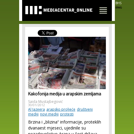
Skip to
BHS
main
ENG
content
Kakofonija medija u arapskim zemljama
Saida Mustajbegović
30/01/2012
Al Jazeera
arapsko proljeće
društveni
mediji
novi mediji
protesti
Brzina i „blizina“ informacije, proteklih
dvanaest mjeseci, ujedinile su
nezadovoljstvo Arapa u šest država,