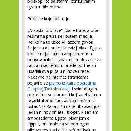
bioskop i to sa starim, cenzuriranim
igranim filmovima.
Proljeće koje još traje
„Arapsko proljeće“ i dalje traje, a otpor
režimima pruža se i putem medija.
Koliko na to utiče Al Jazzera govori
činjenica da su toj televiziji vlasti Egipta,
koji je najuticajnija arapska zemja,
odugovlačile sa izdavanjem dozvole za
rad, a u septembru prošle godine su
upadali dva puta u njihove urede.
Nedavno na internet stranicama
pojavilo se
pismo iz Kaira pokretima
Okupiraj/Dekoloniziraj
, i svim drugim
pokretima solidarnosti koji apeliraju da
je „diktator otišao, ali vojni režim je
ostao“. Iz Kaira pišu da je uhapšen još
jedan njihov prijatelj bloger. Pisanjem
ambasadama Egipta, pisanjem o
Egiptu, oni mole da se pomogne
njihova revolucija tj. izvrši pritisak na