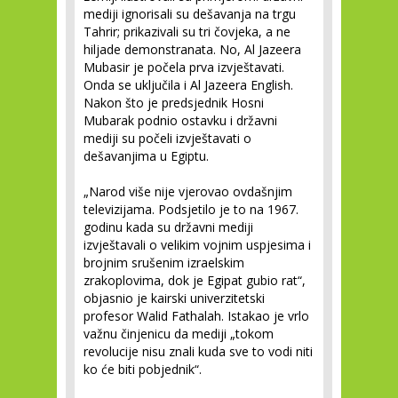
mediji ignorisali su dešavanja na trgu
Tahrir; prikazivali su tri čovjeka, a ne
hiljade demonstranata. No, Al Jazeera
Mubasir je počela prva izvještavati.
Onda se uključila i Al Jazeera English.
Nakon što je predsjednik Hosni
Mubarak podnio ostavku i državni
mediji su počeli izvještavati o
dešavanjima u Egiptu.
„Narod više nije vjerovao ovdašnjim
televizijama. Podsjetilo je to na 1967.
godinu kada su državni mediji
izvještavali o velikim vojnim uspjesima i
brojnim srušenim izraelskim
zrakoplovima, dok je Egipat gubio rat“,
objasnio je kairski univerzitetski
profesor Walid Fathalah. Istakao je vrlo
važnu činjenicu da mediji „tokom
revolucije nisu znali kuda sve to vodi niti
ko će biti pobjednik“.