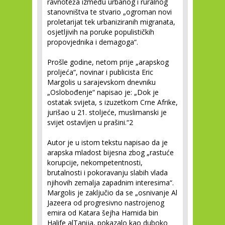
ravnoteža između urbanog i ruralnog
stanovništva te stvario „ogroman novi
proletarijat tek urbaniziranih migranata,
osjetljivih na poruke populističkih
propovjednika i demagoga“.
Prošle godine, netom prije „arapskog
proljeća“, novinar i publicista Eric
Margolis u sarajevskom dnevniku
„Oslobođenje“ napisao je: „Dok je
ostatak svijeta, s izuzetkom Crne Afrike,
jurišao u 21. stoljeće, muslimanski je
svijet ostavljen u prašini.“
2
Autor je u istom tekstu napisao da je
arapska mladost bijesna zbog „rastuće
korupcije, nekompetentnosti,
brutalnosti i pokoravanju slabih vlada
njihovih zemalja zapadnim interesima“.
Margolis je zaključio da se „osnivanje Al
Jazeera od progresivno nastrojenog
emira od Katara šejha Hamida bin
Halife alTanija, pokazalo kao duboko