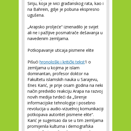
Siriju, koja je ivici građanskog rata, kao i
na Bahrein, gdje je pobuna ekspresno
ugušena.
„Arapsko proljeće“ iznenadilo je svijet
ali ne i pažljive posmatrače dešavanja u
navedenim zemljama.
Potkopavanje uticaja pismene elite
Pišući
hronološki i kritički tekst
1
o
zemljama u kojima je islam
dominantan, profesor doktor na
Fakultetu islamskih nauka u Sarajevu,
Enes Karić, je prije osam godina na neki
način predvidio reakciju Arapa na razvoj
novih medija tvrdeći da „širenje
informacijske tehnologije i posebno
revolucija u audio-vizuelnoj komunikaciji
potkopava autoritet pismene elite“.
Karić je sugerisao da se u tim zemljama
promijenila kulturna i demografska