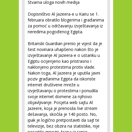
Stvarna uloga novih medija
Dopisništvo Al Jazeera-e u Kairu se 1.
februara obratilo blogerima i građanima
za pomoć u održavanju izvještavanja iz
neredima pogođenog Egipta.
Britanski Guardian prenio je vijest da je
šest novinara uhapšeno nakon što je
izvještavanje Al Jazeera-e o ustanku u
Egiptu ocijenjeno kao pristrasno i
naklonjeno protestima protiv vlade.
Nakon toga, Al Jazeera je uputila javni
poziv građanima Egipta da iskoriste
internet društvene mreže u
izvještavanju o protestima i ponudila
svoje internet domene za njihovo
objavljivanje. Posjeta web sajtu Al
Jazeere, koja je prenosila
live stream
dešavanja, skočila je 140 posto. No,
ipak je logično pretpostaviti da sajt te
televizije, bez obzira na statistike, nije
posjetilo mnogo Arapa iz ranije