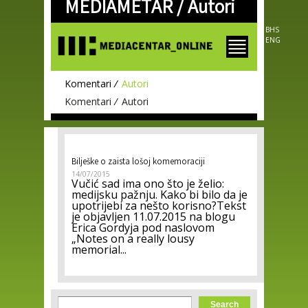
MEDIAMETAR /
Autori
Skip to
main
content
BHS
ENG
Komentari
Autori
Komentari
Autori
Bilješke o zaista lošoj komemoraciji
14/07/2015
Vučić sad ima ono što je želio:
medijsku pažnju. Kako bi bilo da je
upotrijebi za nešto korisno?Tekst
je objavljen 11.07.2015 na blogu
Erica Gordyja pod naslovom
„Notes on a really lousy
memorial...
Search form
Search