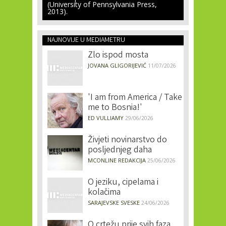
(University of Pennsylvania Press,
2013).
NAJNOVIJE U MEDIAMETRU
Zlo ispod mosta
JOVANA GLIGORIJEVIĆ
11/07/2026
'I am from America / Take
me to Bosnia!'
ED VULLIAMY
29/06/2026
Živjeti novinarstvo do
posljednjeg daha
MCONLINE REDAKCIJA
25/06/2026
O jeziku, cipelama i
kolačima
SARAJEVSKE SVESKE
24/06/2026
O crtežu prije svih faza