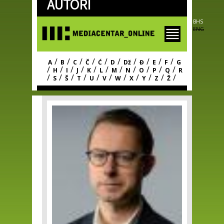
AUTORI
Skip to
main
content
BHS
ENG
/
/
/
/
/
/
/
/
/
/
A
B
C
Č
Ć
D
Dž
Đ
E
F
G
/
/
/
/
/
/
/
/
/
/
/
H
I
J
K
L
M
N
O
P
Q
R
/
/
/
/
/
/
/
/
/
/
/
S
Š
T
U
V
W
X
Y
Z
Ž