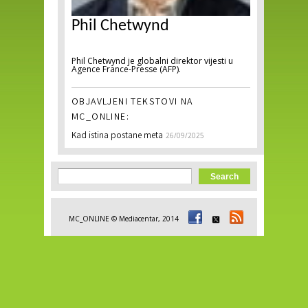
Phil Chetwynd
Phil Chetwynd je globalni direktor vijesti u
Agence France-Presse (AFP).
OBJAVLJENI TEKSTOVI NA
MC_ONLINE:
Kad istina postane meta
26/09/2025
Search form
Search
MC_ONLINE © Mediacentar, 2014