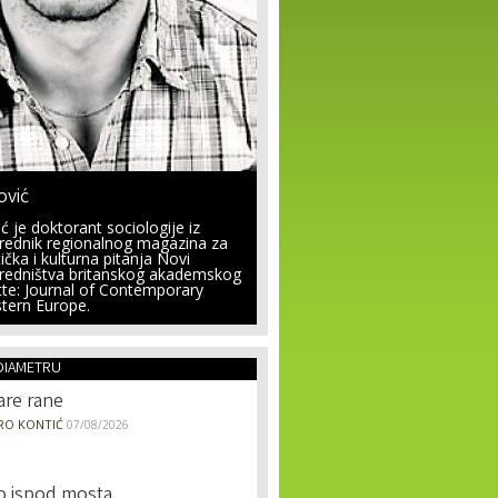
ović
ć je doktorant sociologije iz
 urednik regionalnog magazina za
ička i kulturna pitanja Novi
uredništva britanskog akademskog
te: Journal of Contemporary
stern Europe.
DIAMETRU
are rane
RO KONTIĆ
07/08/2026
o ispod mosta