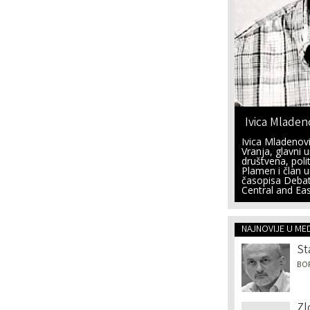
Ivica Mladen
Ivica Mladenovi
Vranja, glavni
društvena, polit
Plamen i član 
časopisa Debat
Central and Ea
NAJNOVIJE U ME
St
BO
Zl