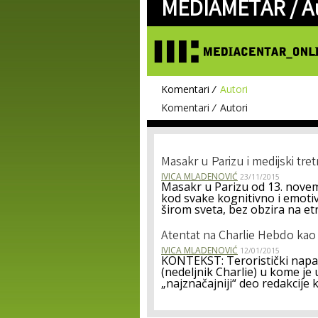
MEDIAMETAR /
A
Komentari
Autori
Komentari
Autori
Masakr u Parizu i medijski tre
IVICA MLADENOVIĆ
23/11/2015
Masakr u Parizu od 13. novem
kod svake kognitivno i emotiv
širom sveta, bez obzira na etni
Atentat na Charlie Hebdo kao
IVICA MLADENOVIĆ
12/01/2015
KONTEKST: Teroristički napad
(nedeljnik Charlie) u kome je 
„najznačajniji“ deo redakcije koj