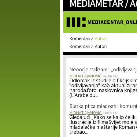
MEDIAMETAR /
A
Komentari
Autori
Komentari
Autori
Neoorijentalizam i „odivljava
MIDHAT AJANOVIĆ
26/10/2020
Odlomak iz studije o fikcijsk
"odivljavanja" kao aktualizira
naroda.foto: naslovnica knji
(L’Arabe du...
Slatka ptica mladosti i komun
MIDHAT AJANOVIĆ
24/02/2020
Gledajući „Kako se kalio čelik
ilustracije iz filmaSvijet moj
mladalačke maštarije.Roman 
trebao...