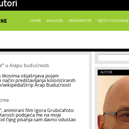
utori
Skip to
main
content
HOME
MAGAZIN
MEDIAMETAR
VIJESTI I DOGAĐAJI
Search f
Search
nje“ u Arapu budućnosti
AUTOR
im likovima objašnjava pojam
n način predstavljanja koloniziranih
ge/wikipediaStrip Arap Budućnosti
izma
 “, animirani film Igora Grubićafoto:
e starosti podsjeća me na moje
od čijeg pisanja sam davno odustao