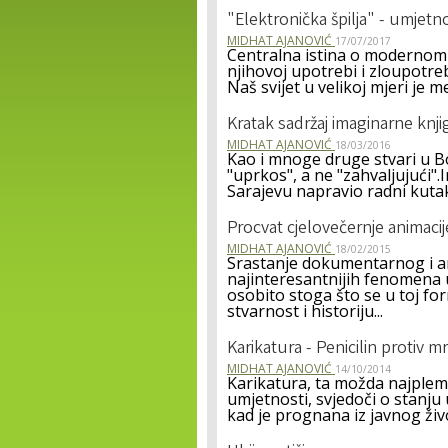
"Elektronička špilja" - umjet
MIDHAT AJANOVIĆ
17/07/2017
Centralna istina o modernom čo
njihovoj upotrebi i zloupotrebi
Naš svijet u velikoj mjeri je med
Kratak sadržaj imaginarne knji
MIDHAT AJANOVIĆ
18/03/2016
Kao i mnoge druge stvari u Bo
"uprkos", a ne "zahvaljujući
Sarajevu napravio radni kutak 
Procvat cjelovečernje animacij
MIDHAT AJANOVIĆ
18/02/2015
Srastanje dokumentarnog i an
najinteresantnijih fenomena u
osobito stoga što se u toj f
stvarnost i historiju...
Karikatura - Penicilin protiv m
MIDHAT AJANOVIĆ
14/10/2014
Karikatura, ta možda najpleme
umjetnosti, svjedoči o stanj
kad je prognana iz javnog živ