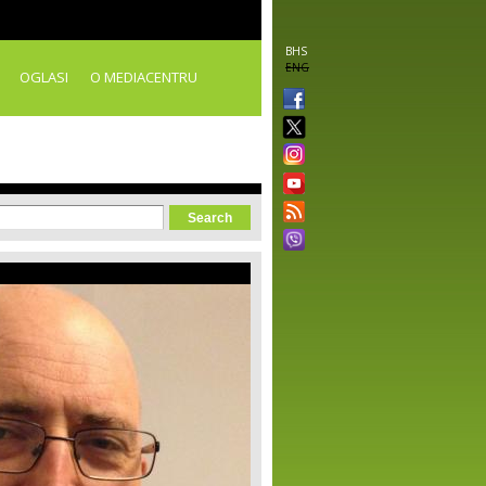
BHS
ENG
OGLASI
O MEDIACENTRU
orm