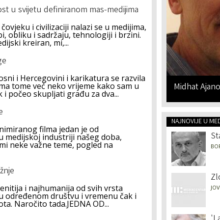
nost u svijetu definiranom mas-medijima
vjeku i civilizaciji nalazi se u medijima,
, obliku i sadržaju, tehnologiji i brzini.
ijski kreiran, mi,...
ge
sni i Hercegovini i karikatura se razvila
".Ima tome već neko vrijeme kako sam u
Midhat Ajano
i počeo skupljati građu za dva...
e
NAJNOVIJE U ME
imiranog filma jedan je od
St
 medijskoj industriji našeg doba,
ormi neke važne teme, pogled na
BO
ržnje
Zl
nitija i najhumanija od svih vrsta
JOV
u u određenom društvu i vremenu čak i
ota. Naročito tada.JEDNA OD...
'I