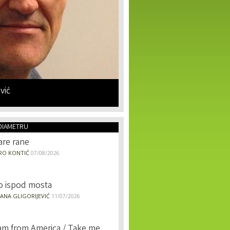
vić
DIAMETRU
are rane
RO KONTIĆ
07/08/2026
o ispod mosta
ANA GLIGORIJEVIĆ
11/07/2026
 am from America / Take me