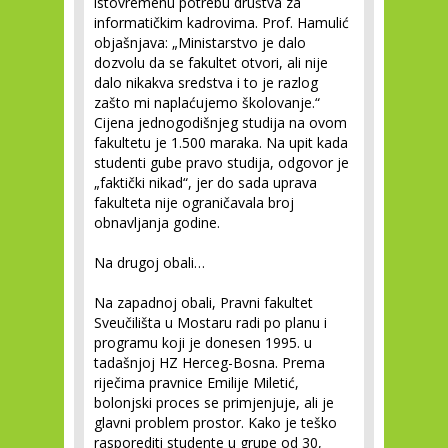
istovremenu potrebu društva za
informatičkim kadrovima. Prof. Hamulić
objašnjava: „Ministarstvo je dalo
dozvolu da se fakultet otvori, ali nije
dalo nikakva sredstva i to je razlog
zašto mi naplaćujemo školovanje.“
Cijena jednogodišnjeg studija na ovom
fakultetu je 1.500 maraka. Na upit kada
studenti gube pravo studija, odgovor je
„faktički nikad“, jer do sada uprava
fakulteta nije ograničavala broj
obnavljanja godine.
Na drugoj obali…
Na zapadnoj obali, Pravni fakultet
Sveučilišta u Mostaru radi po planu i
programu koji je donesen 1995. u
tadašnjoj HZ Herceg-Bosna. Prema
riječima pravnice Emilije Miletić,
bolonjski proces se primjenjuje, ali je
glavni problem prostor. Kako je teško
rasporediti studente u grupe od 30,