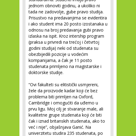
jednom obnoviti godinu, a ukoliko ni
tada ne zadovolje, gube pravo studija.
Prisustvo na predavanjima se evidentira
i ako student ima 20 posto izostanaka u
odnosu na broj predavanja gubi pravo
izlaska na ispit. Kroz intership program
(praksa u privredi na trećoj i četvrtoj
godini studija) neki od studenata su
obezbijedili pozicije u vodećim
kompanijama, a čak je 11 posto
studenata primljeno na magistarske i
doktorske studije.
“Ovi fakulteti su elitistički usmjereni,
žele da proizvode kadar koji će bez
problema biti primljen na Oxford,
Cambridge i omogućiti da uđemo u
prvu ligu. Moj cilj je stvaranje male, ali
kvalitetne grupe studenata koji će biti
čak i iznad britanskih studenata, ako to
već i nije”, objašnjava Ganić. Na
univerzitetu studira 235 studenata, po