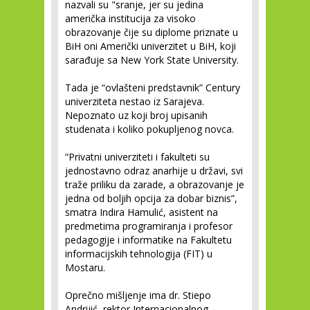
nazvali su "sranje, jer su jedina
američka institucija za visoko
obrazovanje čije su diplome priznate u
BiH oni Američki univerzitet u BiH, koji
sarađuje sa New York State University.
Tada je “ovlašteni predstavnik” Century
univerziteta nestao iz Sarajeva.
Nepoznato uz koji broj upisanih
studenata i koliko pokupljenog novca.
“Privatni univerziteti i fakulteti su
jednostavno odraz anarhije u državi, svi
traže priliku da zarade, a obrazovanje je
jedna od boljih opcija za dobar biznis”,
smatra Indira Hamulić, asistent na
predmetima programiranja i profesor
pedagogije i informatike na Fakultetu
informacijskih tehnologija (FIT) u
Mostaru.
Oprečno mišljenje ima dr. Stiepo
Andrijić, rektor Internacionalnog