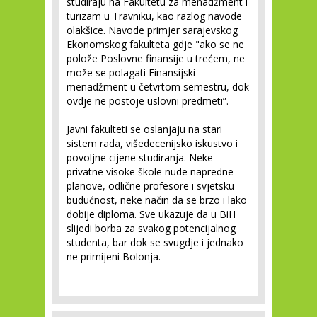
studiraju na Fakultetu za menadžment i
turizam u Travniku, kao razlog navode
olakšice. Navode primjer sarajevskog
Ekonomskog fakulteta gdje "ako se ne
polože Poslovne finansije u trećem, ne
može se polagati Finansijski
menadžment u četvrtom semestru, dok
ovdje ne postoje uslovni predmeti”.
Javni fakulteti se oslanjaju na stari
sistem rada, višedecenijsko iskustvo i
povoljne cijene studiranja. Neke
privatne visoke škole nude napredne
planove, odlične profesore i svjetsku
budućnost, neke način da se brzo i lako
dobije diploma. Sve ukazuje da u BiH
slijedi borba za svakog potencijalnog
studenta, bar dok se svugdje i jednako
ne primijeni Bolonja.