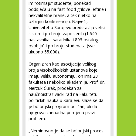
im “otimaju” studente, ponekad
podsjećaju na fast-food grilove jeftine i
nekvalitetne hrane, a tek rijetko na
ozbiljnu konkurenciju. Najveći,
Univerzitet u Sarajevu predstavlja veliki
sistem i po broju zaposlenih (1.640
nastavnika i saradnika i 893 ostalog
osoblja) i po broju studenata (sve
ukupno 55.000).
Organiziran kao asocijacija velikog
broja visokoškolskih ustanova koje
imaju veliku autonomiju, on ima 23
fakulteta i nekoliko akademija. Prof. dr.
Nerzuk Ćurak, prodekan za
naučnoistraživački rad na Fakultetu
političkih nauka u Sarajevu slaže se da
je bolonjski program odličan, ali da
njegova iznenadna primjena pravi
problem.
„Neminovno je da se bolonjski proces