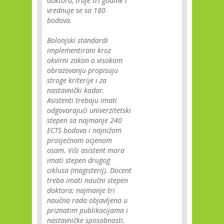
doktora, traje tri godine i
vrednuje se sa 180
bodova.
Bolonjski standardi
implementirani kroz
okvirni zakon o visokom
obrazovanju propisuju
stroge kriterije i za
nastavnički kadar.
Asistenti trebaju imati
odgovarajući univerzitetski
stepen sa najmanje 240
ECTS bodova i najnižom
prosjećnom ocjenom
osam. Viši asistent mora
imati stepen drugog
ciklusa (magisterij). Docent
treba imati naučni stepen
doktora; najmanje tri
naučna rada objavljena u
priznatim publikacijama i
nastavničke sposobnosti.