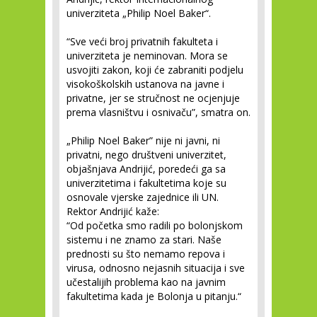
univerziteta „Philip Noel Baker“.
“Sve veći broj privatnih fakulteta i
univerziteta je neminovan. Mora se
usvojiti zakon, koji će zabraniti podjelu
visokoškolskih ustanova na javne i
privatne, jer se stručnost ne ocjenjuje
prema vlasništvu i osnivaču”, smatra on.
„Philip Noel Baker” nije ni javni, ni
privatni, nego društveni univerzitet,
objašnjava Andrijić, poredeći ga sa
univerzitetima i fakultetima koje su
osnovale vjerske zajednice ili UN.
Rektor Andrijić kaže:
“Od početka smo radili po bolonjskom
sistemu i ne znamo za stari. Naše
prednosti su što nemamo repova i
virusa, odnosno nejasnih situacija i sve
učestalijih problema kao na javnim
fakultetima kada je Bolonja u pitanju.“