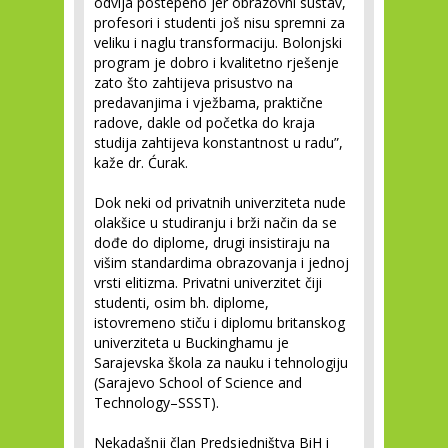
odvija postepeno jer obrazovni sustav,
profesori i studenti još nisu spremni za
veliku i naglu transformaciju. Bolonjski
program je dobro i kvalitetno rješenje
zato što zahtijeva prisustvo na
predavanjima i vježbama, praktične
radove, dakle od početka do kraja
studija zahtijeva konstantnost u radu”,
kaže dr. Ćurak.
Dok neki od privatnih univerziteta nude
olakšice u studiranju i brži način da se
dođe do diplome, drugi insistiraju na
višim standardima obrazovanja i jednoj
vrsti elitizma. Privatni univerzitet čiji
studenti, osim bh. diplome,
istovremeno stiču i diplomu britanskog
univerziteta u Buckinghamu je
Sarajevska škola za nauku i tehnologiju
(Sarajevo School of Science and
Technology–SSST).
Nekadašnji član Predsjedništva BiH i