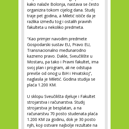
kako nalaže Bolonja, nastava se često
organizira tokom cijelog dana. Studij
traje pet godina, a Miletić ističe da je
razlika između tog i ostalih pravnih
fakulteta u nekoliko predmeta.
“Kao primjer navodim predmete
Gospodarski sustav EU, Pravo EU,
Transnacionalno međunarodno
kazneno pravo. Dakle, Sveučilište u
Mostaru, pa tako i Pravni fakultet, ima
svoj plan i program, ali ne odstupa
previše od onog u BiH i Hrvatskoj”,
naglasila je Miletić. Godina studija se
plaća 1.200 KM.
U sklopu Sveučilišta djeluje i Fakultet
strojarstva i računarstva. Studij
strojarstva je besplatan, a na
računarstvu 70 posto studenata plaća
1.200 KM za godinu, dok je 30 posto
njih, koji ostvare najbolje rezultate na