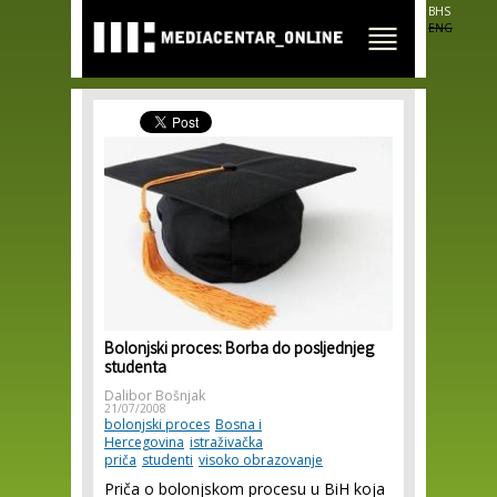
Skip to
BHS
main
ENG
content
Bolonjski proces: Borba do posljednjeg
studenta
Dalibor Bošnjak
21/07/2008
bolonjski proces
Bosna i
Hercegovina
istraživačka
priča
studenti
visoko obrazovanje
Priča o bolonjskom procesu u BiH koja