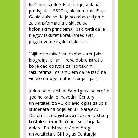
bivši predsjednik Federacije, a danas
predsjednik SSST-a, akademik dr. Ejup
Ganić slaže se da je potrebno vrijeme
za transformaciju u skladu sa
bolonjskim principima. Ipak, tvrdi da je
njegov fakultet korak ispred svih,
pogotovo nelegalnih fakulteta.
“Njihovi osnivači su osobe sumnjivih
biografija, piljari. Treba dobro istražiti
ko je dao dozvole za rad takvim
fakultetima i garantujem da će izaći na
vidjelo mnoge mutne radnje i ljudi.”
Jedna od mutnih priča odigrala se prošle
godine kada je, navodni, Century
univerzitet iz SAD objavio oglas za upis
studenata na odjeljenju u Sarajevu.
Diplomski, magistarski i doktorski studiji
koštali su između četiri i šest hiljada
dolara. Predstavnici Američkog
univerziteta u BiH oglas Centuryja