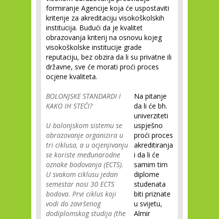
formiranje Agencije koja će uspostaviti
kriterije za akreditaciju visokoškolskih
institucija. Budući da je kvalitet
obrazovanja kriterij na osnovu kojeg
visokoškolske institucije grade
reputaciju, bez obzira da li su privatne ili
državne, sve će morati proći proces
ocjene kvaliteta.
BOLONJSKE STANDARDI I
Na pitanje
KAKO IH STEĆI?
da li će bh.
univerziteti
U bolonjskom sistemu se
uspješno
obrazovanje organizira u
proći proces
tri ciklusa, a u ocjenjivanju
akreditiranja
se koriste međunarodne
i da li će
oznake bodovanja (ECTS).
samim tim
U svakom ciklusu jedan
diplome
semestar nosi 30 ECTS
studenata
bodova. Prvi ciklus koji
biti priznate
vodi do završenog
u svijetu,
dodiplomskog studija (the
Almir