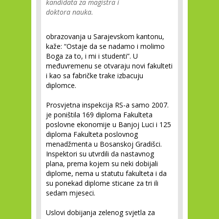
kandidata za magistra i
doktora nauka.
obrazovanja u Sarajevskom kantonu,
kaže: “Ostaje da se nadamo i molimo
Boga za to, i mi i studenti”. U
međuvremenu se otvaraju novi fakulteti
i kao sa fabričke trake izbacuju
diplomce.
Prosvjetna inspekcija RS-a samo 2007.
je poništila 169 diploma Fakulteta
poslovne ekonomije u Banjoj Luci i 125
diploma Fakulteta poslovnog
menadžmenta u Bosanskoj Gradišci.
Inspektori su utvrdili da nastavnog
plana, prema kojem su neki dobijali
diplome, nema u statutu fakulteta i da
su ponekad diplome sticane za tri ili
sedam mjeseci.
Uslovi dobijanja zelenog svjetla za