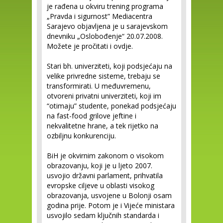
je rađena u okviru trening programa
„Pravda i sigurnost” Mediacentra
Sarajevo objavljena je u sarajevskom
dnevniku „Oslobođenje“ 20.07.2008.
Možete je pročitati i ovdje.
Stari bh. univerziteti, koji podsjećaju na
velike privredne sisteme, trebaju se
transformirati. U međuvremenu,
otvoreni privatni univerziteti, koji im
“otimaju” studente, ponekad podsjećaju
na fast-food grilove jeftine i
nekvalitetne hrane, a tek rijetko na
ozbiljnu konkurenciju
.
BiH je okvirnim zakonom o visokom
obrazovanju, koji je u ljeto 2007.
usvojio državni parlament, prihvatila
evropske ciljeve u oblasti visokog
obrazovanja, usvojene u Bolonji osam
godina prije. Potom je i Vijeće ministara
usvojilo sedam ključnih standarda i