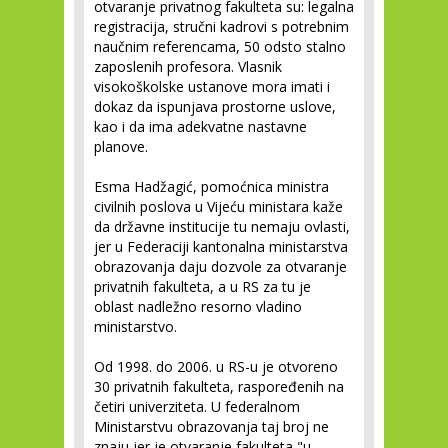
otvaranje privatnog fakulteta su: legalna
registracija, stručni kadrovi s potrebnim
naučnim referencama, 50 odsto stalno
zaposlenih profesora. Vlasnik
visokoškolske ustanove mora imati i
dokaz da ispunjava prostorne uslove,
kao i da ima adekvatne nastavne
planove.
Esma Hadžagić, pomoćnica ministra
civilnih poslova u Vijeću ministara kaže
da državne institucije tu nemaju ovlasti,
jer u Federaciji kantonalna ministarstva
obrazovanja daju dozvole za otvaranje
privatnih fakulteta, a u RS za tu je
oblast nadležno resorno vladino
ministarstvo.
Od 1998. do 2006. u RS-u je otvoreno
30 privatnih fakulteta, raspoređenih na
četiri univerziteta. U federalnom
Ministarstvu obrazovanja taj broj ne
znaju jer je otvaranje fakulteta "u