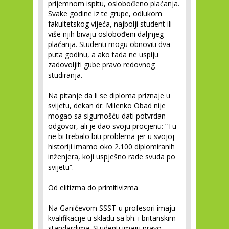
prijemnom ispitu, oslobođeno plaćanja.
Svake godine iz te grupe, odlukom
fakultetskog vijeća, najbolji student ili
više njih bivaju oslobođeni daljnjeg
plaćanja. Studenti mogu obnoviti dva
puta godinu, a ako tada ne uspiju
zadovoljiti gube pravo redovnog
studiranja.
Na pitanje da li se diploma priznaje u
svijetu, dekan dr. Milenko Obad nije
mogao sa sigurnošću dati potvrdan
odgovor, ali je dao svoju procjenu: “Tu
ne bi trebalo biti problema jer u svojoj
historiji imamo oko 2.100 diplomiranih
inženjera, koji uspješno rade svuda po
svijetu“.
Od elitizma do primitivizma
Na Ganićevom SSST-u profesori imaju
kvalifikacije u skladu sa bh. i britanskim
standardima. Studenti imaju pravo