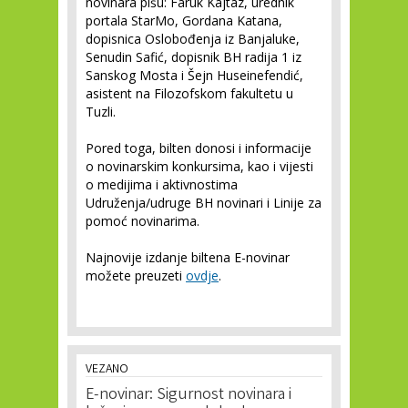
novinara pišu: Faruk Kajtaz, urednik
portala StarMo, Gordana Katana,
dopisnica Oslobođenja iz Banjaluke,
Senudin Safić, dopisnik BH radija 1 iz
Sanskog Mosta i Šejn Huseinefendić,
asistent na Filozofskom fakultetu u
Tuzli.
Pored toga, bilten donosi i informacije
o novinarskim konkursima, kao i vijesti
o medijima i aktivnostima
Udruženja/udruge BH novinari i Linije za
pomoć novinarima.
Najnovije izdanje biltena E-novinar
možete preuzeti
ovdje
.
VEZANO
E-novinar: Sigurnost novinara i