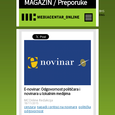
MAGAZIN /
Preporuke
Skip to
main
content
BHS
ENG
E-novinar: Odgovornost političara i
novinara u lokalnim medijima
MCOnline Redakcija
18/11/2015
cenzura
napadi i pritisci na novinare
politička
odgovornost