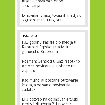
kršenje prava na slobodu
izražavanja
E-novinar: Značaj lokalnih medija u
izgradnji mira u regionu
NAJČITANIJE
I 31 godinu kasnije dio medija u
Republici Srpskoj relativizira
genocid u Srebrenici
Rožman: Genocid u Gazi razotkrio
granice novinarske slobode na
Zapadu
Kad Mundijal postane putovanje
života, a ne samo novinarski
zadatak
EFJ pozvao na odbacivanje tužbi
protiv Udruženja BH novinari i