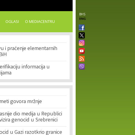
BHS
ENG
OGLASI
O MEDIACENTRU
vu i praćenje elementarnih
BiH
erifikaciju informacija u
cijama
 meti govora mržnje
asnije dio medija u Republici
ivizira genocid u Srebrenici
cid u Gazi razotkrio granice