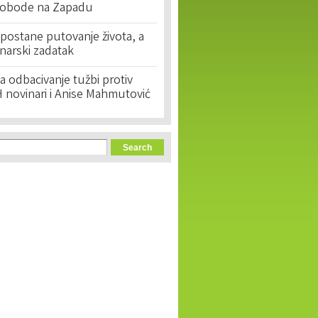
lobode na Zapadu
postane putovanje života, a
narski zadatak
 odbacivanje tužbi protiv
 novinari i Anise Mahmutović
orm