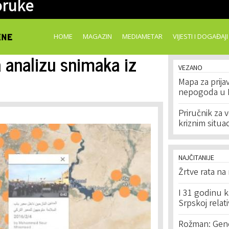
oruke
Skip to
main
content
HOME
MAGAZIN
MEDIAMETAR
VIJESTI I DOGAĐAJI
 analizu snimaka iz
VEZANO
Mapa za prija
nepogoda u 
Priručnik za v
kriznim situa
NAJČITANIJE
Žrtve rata na
I 31 godinu k
Srpskoj relat
Rožman: Geno