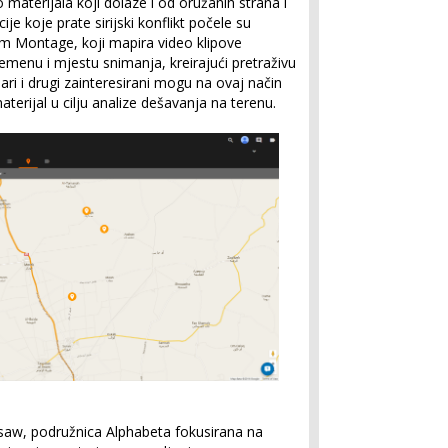
 materijala koji dolaze i od oružanih strana i
je koje prate sirijski konflikt počele su
om Montage, koji mapira video klipove
menu i mjestu snimanja, kreirajući pretraživu
ari i drugi zainteresirani mogu na ovaj način
materijal u cilju analize dešavanja na terenu.
igsaw, podružnica Alphabeta fokusirana na