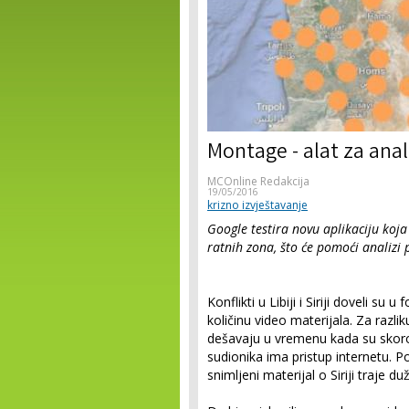
Montage - alat za anal
MCOnline Redakcija
19/05/2016
krizno izvještavanje
Google testira novu aplikaciju koja
ratnih zona, što će pomoći analizi p
Konflikti u Libiji i Siriji doveli s
količinu video materijala. Za razlik
dešavaju u vremenu kada su skoro 
sudionika ima pristup internetu. P
snimljeni materijal o Siriji traje