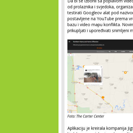
Da bi se izborili sa poplavom video
od prolaznika i svjedoka, organizaci
testirati Googleov alat pod naziv
postavljene na YouTube prema vre
bazu i video mapu konflikta. Novin
prikupljati i upoređivati snimljeni 
Foto: The Carter Center
Aplikaciju je kreirala kompanija J