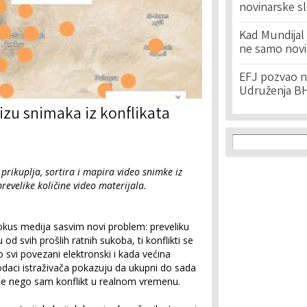
novinarske s
Kad Mundijal 
ne samo novi
EFJ pozvao na
Udruženja BH
izu snimaka iz konflikata
Search f
Search
 prikuplja, sortira i mapira video snimke iz
revelike količine video materijala.
u u fokus medija sasvim novi problem: preveliku
u od svih prošlih ratnih sukoba, ti konflikti se
svi povezani elektronski i kada većina
odaci istraživača pokazuju da ukupni do sada
 duže nego sam konflikt u realnom vremenu.