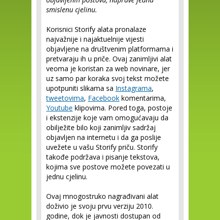
smislenu cjelinu.
Korisnici Storify alata pronalaze
najvažnije i najaktuelnije vijesti
objavljene na društvenim platformama i
pretvaraju ih u priče. Ovaj zanimljivi alat
veoma je koristan za web novinare, jer
uz samo par koraka svoj tekst možete
upotpuniti slikama sa
Instagrama
,
tweetovima
,
Facebook
komentarima,
Youtube
klipovima. Pored toga, postoje
i ekstenzije koje vam omogućavaju da
obilježite bilo koji zanimljiv sadržaj
objavljen na internetu i da ga poslije
uvežete u vašu Storify priču. Storify
takođe podržava i pisanje tekstova,
kojima sve postove možete povezati u
jednu cjelinu.
Ovaj mnogostruko nagrađivani alat
doživio je svoju prvu verziju 2010.
godine, dok je javnosti dostupan od