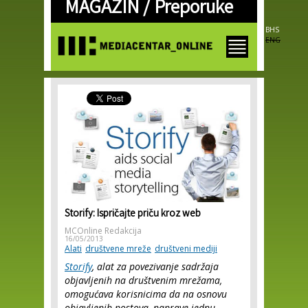
MAGAZIN /
Preporuke
Skip to
main
content
BHS
ENG
Storify: Ispričajte priču kroz web
MCOnline Redakcija
16/05/2013
Alati
društvene mreže
društveni mediji
Storify
, alat za povezivanje sadržaja
objavljenih na društvenim mrežama,
omogućava korisnicima da na osnovu
objavljenih postova, naprave jednu