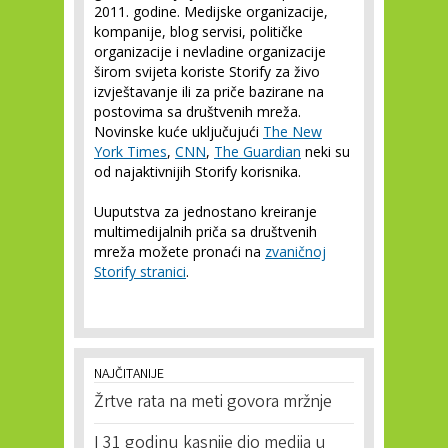
2011. godine. Medijske organizacije,
kompanije, blog servisi, političke
organizacije i nevladine organizacije
širom svijeta koriste Storify za živo
izvještavanje ili za priče bazirane na
postovima sa društvenih mreža.
Novinske kuće uključujući
The New
York Times
,
CNN
,
The Guardian
neki su
od najaktivnijih Storify korisnika.
Uuputstva za jednostano kreiranje
multimedijalnih priča sa društvenih
mreža možete pronaći na
zvaničnoj
Storify stranici
.
NAJČITANIJE
Žrtve rata na meti govora mržnje
I 31 godinu kasnije dio medija u