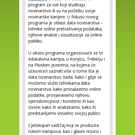
program za sve koji studiraju
novinarstvo ili su na početku svoje
novinarske karijere. U fokusu novog
programa je oblast data novinarstva –
tehnike online pretraživanja podataka,
njihove analize i vizuelizacije za online
publiku.
U okviru programa organizovaće se tri
edukativna kampa, u Konjicu, Trebinju i
na Plivskim jezerima, na kojima će
učesnice/i saznati više o tome šta je
data novinarstvo; kada, kako i gdje se
možemo služiti tehnikama data
novinarstva; kako pronalazimo online
podatke, provjeravamo njihovu
vjerodostojnost i koristimo ih kao
izvore; kako ih analiziramo; kako ih
predstavljamo vizuelno svojoj publici.
Cjelokupan sadržaj koji se producira
tokom kampova, kao i glavni resursi i