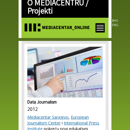
O MEDIACENTRU /
Skip to
main
Projekti
content
BHS
ENG
Data Journalism
2012
Mediacentar Sarajevo
,
European
Journalism Center
i
International Press
Institute
pokreću novi edukativni