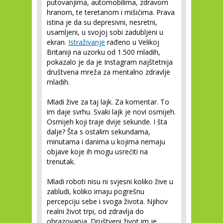
putovanjima, automobilima, zdravom
hranom, te teretanom i mišićima. Prava
istina je da su depresivni, nesretni,
usamljeni, u svojoj sobi zadubljeni u
ekran.
Istraživanje
rađeno u Velikoj
Britaniji na uzorku od 1.500 mladih,
pokazalo je da je Instagram najštetnija
društvena mreža za mentalno zdravlje
mladih.
Mladi žive za taj lajk. Za komentar. To
im daje svrhu. Svaki lajk je novi osmijeh.
Osmijeh koji traje dvije sekunde. I šta
dalje? Šta s ostalim sekundama,
minutama i danima u kojima nemaju
objave koje ih mogu usrećiti na
trenutak.
Mladi roboti nisu ni svjesni koliko žive u
zabludi, koliko imaju pogrešnu
percepciju sebe i svoga života. Njihov
realni život trpi, od zdravlja do
obrazovanja. Društveni život im je