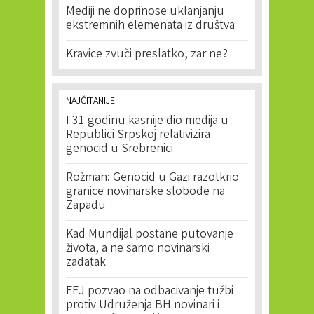
Mediji ne doprinose uklanjanju
ekstremnih elemenata iz društva
Kravice zvuči preslatko, zar ne?
NAJČITANIJE
I 31 godinu kasnije dio medija u
Republici Srpskoj relativizira
genocid u Srebrenici
Rožman: Genocid u Gazi razotkrio
granice novinarske slobode na
Zapadu
Kad Mundijal postane putovanje
života, a ne samo novinarski
zadatak
EFJ pozvao na odbacivanje tužbi
protiv Udruženja BH novinari i