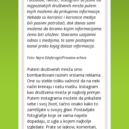
najpoznatijih društvenih mreža putem
kojih možemo da prikupimo informacije.
Nekada su korisnici i korisnice medija
bili pasivni potrošači, dok danas sami
možemo da biramo kojim informacijama
ćemo biti izloženi. Stvaramo uzajamni
odnos s medijima, te sami postajemo
kanal preko kojeg dolaze informacije.
Foto: Nejra Džaferagić/Privatna arhiva
Putem društvenih mreža smo
bombardovani raznim vrstama reklama.
One su stekle toliku važnost da na neki
način kreiraju i našu maštu. Instagram
kao društvena mreža je najbolji primjer.
Putem Instagrama možete da prikažete
sebe i svoj život, tačno onako kako to
zamišljate u svojoj glavi. Postavljate
fotografije koje se vama najviše
dopadaju, iz ugla u kojem najbolje
izgledate. Prate se lajkovi, komentari,