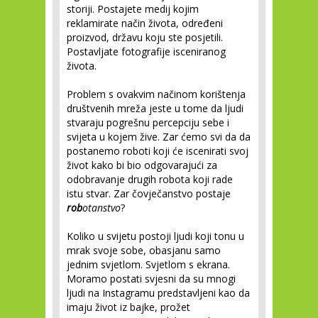
storiji. Postajete medij kojim
reklamirate način života, određeni
proizvod, državu koju ste posjetili.
Postavljate fotografije isceniranog
života.
Problem s ovakvim načinom korištenja
društvenih mreža jeste u tome da ljudi
stvaraju pogrešnu percepciju sebe i
svijeta u kojem žive. Zar ćemo svi da da
postanemo roboti koji će iscenirati svoj
život kako bi bio odgovarajući za
odobravanje drugih robota koji rade
istu stvar. Zar čovječanstvo postaje
rob
otanstvo
?
Koliko u svijetu postoji ljudi koji tonu u
mrak svoje sobe, obasjanu samo
jednim svjetlom. Svjetlom s ekrana.
Moramo postati svjesni da su mnogi
ljudi na Instagramu predstavljeni kao da
imaju život iz bajke, prožet