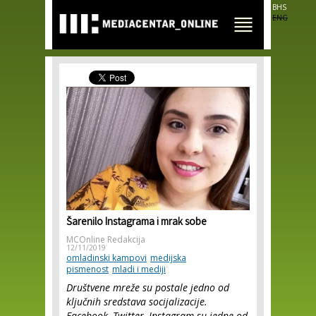
Skip to
BHS
main
ENG
content
Šarenilo Instagrama i mrak sobe
MCOnline Redakcija
12/11/2019
omladinski kampovi
medijska
pismenost
mladi i mediji
Društvene mreže su postale jedno od
ključnih sredstava socijalizacije.
Facebook, Twitter, Instagram su jedne od