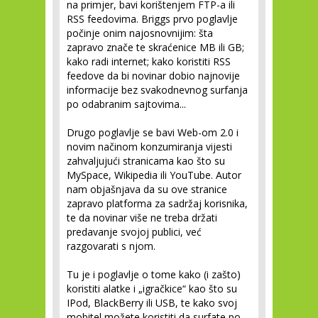
na primjer, bavi korištenjem FTP-a ili
RSS feedovima. Briggs prvo poglavlje
počinje onim najosnovnijim: šta
zapravo znače te skraćenice MB ili GB;
kako radi internet; kako koristiti RSS
feedove da bi novinar dobio najnovije
informacije bez svakodnevnog surfanja
po odabranim sajtovima...
Drugo poglavlje se bavi Web-om 2.0 i
novim načinom konzumiranja vijesti
zahvaljujući stranicama kao što su
MySpace, Wikipedia ili YouTube. Autor
nam objašnjava da su ove stranice
zapravo platforma za sadržaj korisnika,
te da novinar više ne treba držati
predavanje svojoj publici, već
razgovarati s njom.
Tu je i poglavlje o tome kako (i zašto)
koristiti alatke i „igračkice“ kao što su
IPod, BlackBerry ili USB, te kako svoj
mobitel možete koristiti da surfate po