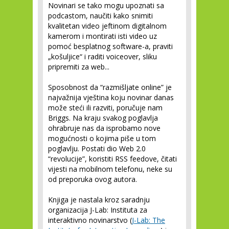
Novinari se tako mogu upoznati sa
podcastom, naučiti kako snimiti
kvalitetan video jeftinom digitalnom
kamerom i montirati isti video uz
pomoć besplatnog software-a, praviti
„košuljice“ i raditi voiceover, sliku
pripremiti za web...
Sposobnost da “razmišljate online” je
najvažnija vještina koju novinar danas
može steći ili razviti, poručuje nam
Briggs. Na kraju svakog poglavlja
ohrabruje nas da isprobamo nove
mogućnosti o kojima piše u tom
poglavlju. Postati dio Web 2.0
“revolucije”, koristiti RSS feedove, čitati
vijesti na mobilnom telefonu, neke su
od preporuka ovog autora.
Knjiga je nastala kroz saradnju
organizacija
J-Lab: Instituta za
interaktivno novinarstvo
(
J-Lab: The