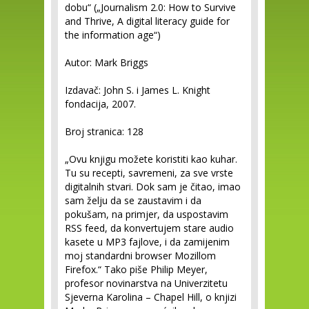
dobu“ („Journalism 2.0: How to Survive
and Thrive, A digital literacy guide for
the information age“)
Autor: Mark Briggs
Izdavač: John S. i James L. Knight
fondacija, 2007.
Broj stranica: 128
„Ovu knjigu možete koristiti kao kuhar.
Tu su recepti, savremeni, za sve vrste
digitalnih stvari. Dok sam je čitao, imao
sam želju da se zaustavim i da
pokušam, na primjer, da uspostavim
RSS feed, da konvertujem stare audio
kasete u MP3 fajlove, i da zamijenim
moj standardni browser Mozillom
Firefox.“ Tako piše Philip Meyer,
profesor novinarstva na Univerzitetu
Sjeverna Karolina – Chapel Hill, o knjizi