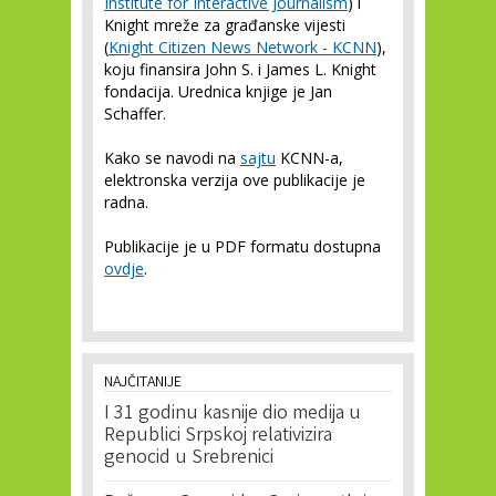
Institute for Interactive Journalism
) i
Knight mreže za građanske vijesti
(
Knight Citizen News Network - KCNN
),
koju finansira
John S. i James L. Knight
fondacija
. Urednica knjige je Jan
Schaffer.
Kako se navodi na
sajtu
KCNN-a,
elektronska verzija ove publikacije je
radna.
Publikacije je u PDF formatu dostupna
ovdje
.
NAJČITANIJE
I 31 godinu kasnije dio medija u
Republici Srpskoj relativizira
genocid u Srebrenici