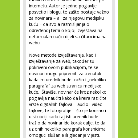
internetu. Autor je jedno poglavlje
posvetio i blogu, te zašto postaje važno
za novinara – a i za njegovu medijsku
kuću – da svoja razmišljanja o
određenoj temi o kojoj izvještava na
neformalan način dijeli sa čitaocima na
webu.
Nove metode izvještavanja, kao i
izvještavanje za web, također su
pokriveni ovom publikacijom, te se
novinari mogu pripremiti za trenutak
kada im urednik bude tražio i „nekoliko
paragrafa“ za web stranicu medijske
kuće. Štaviše, novinar će kroz nekoliko
poglavlja naučiti kako da kreira različite
vrste digitalnih fajlova – audio i video
fajlove, te fotografije – što je korisno i
u situaciji kada taj isti urednik bude
tražio da novinar ide korak dalje, te da
uz onih nekoliko paragrafa korisnicima
omogući slušanje ili gledanje vijesti.