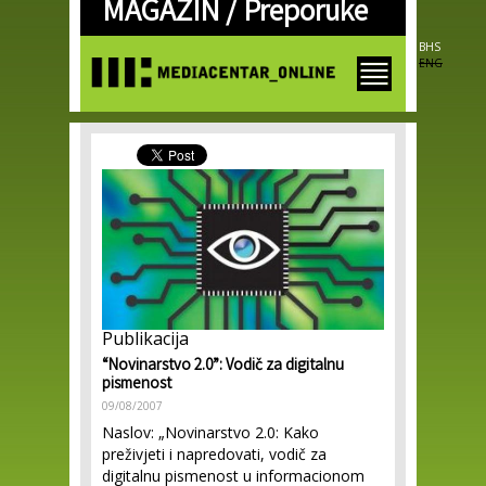
MAGAZIN /
Preporuke
Skip to
main
content
BHS
ENG
Publikacija
“Novinarstvo 2.0”: Vodič za digitalnu
pismenost
09/08/2007
Naslov: „Novinarstvo 2.0: Kako
preživjeti i napredovati, vodič za
digitalnu pismenost u informacionom