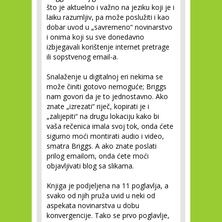
što je aktuelno i važno na jeziku koji je i
laiku razumljiv, pa može poslužiti i kao
dobar uvod u „savremeno“ novinarstvo
i onima koji su sve donedavno
izbjegavali korištenje internet pretrage
ili sopstvenog email-a.
Snalaženje u digitalnoj eri nekima se
može činiti gotovo nemoguće; Briggs
nam govori da je to jednostavno. Ako
znate „izrezati“ riječ, kopirati je i
„zalijepiti“ na drugu lokaciju kako bi
vaša rečenica imala svoj tok, onda ćete
sigurno moći montirati audio i video,
smatra Briggs. A ako znate poslati
prilog emailom, onda ćete moći
objavljivati blog sa slikama.
Knjiga je podjeljena na 11 poglavlja, a
svako od njih pruža uvid u neki od
aspekata novinarstva u dobu
konvergencije. Tako se prvo poglavlje,