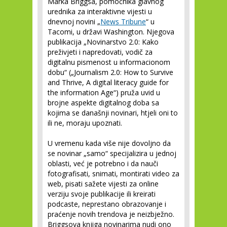
Marka Briggsa, pomoćnika glavnog
urednika za interaktivne vijesti u
dnevnoj novini „
News Tribune
“ u
Tacomi, u državi Washington. Njegova
publikacija „Novinarstvo 2.0: Kako
preživjeti i napredovati, vodič za
digitalnu pismenost u informacionom
dobu“ („Journalism 2.0: How to Survive
and Thrive, A digital literacy guide for
the information Age“) pruža uvid u
brojne aspekte digitalnog doba sa
kojima se današnji novinari, htjeli oni to
ili ne, moraju upoznati.
U vremenu kada više nije dovoljno da
se novinar „samo“ specijalizira u jednoj
oblasti, već je potrebno i da nauči
fotografisati, snimati, montirati video za
web, pisati sažete vijesti za online
verziju svoje publikacije ili kreirati
podcaste, neprestano obrazovanje i
praćenje novih trendova je neizbježno.
Briggsova knjiga novinarima nudi ono