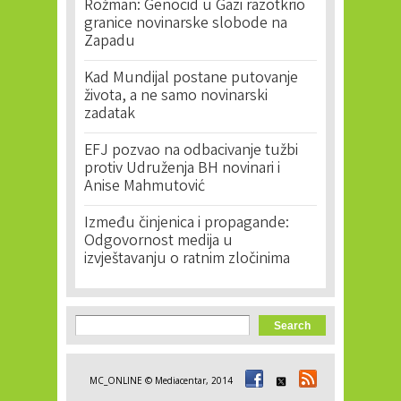
Rožman: Genocid u Gazi razotkrio
granice novinarske slobode na
Zapadu
Kad Mundijal postane putovanje
života, a ne samo novinarski
zadatak
EFJ pozvao na odbacivanje tužbi
protiv Udruženja BH novinari i
Anise Mahmutović
Između činjenica i propagande:
Odgovornost medija u
izvještavanju o ratnim zločinima
Search form
Search
MC_ONLINE © Mediacentar, 2014