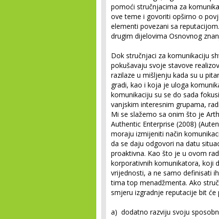
pomoći stručnjacima za komunikac
ove teme i govoriti opširno o povjer
elementi povezani sa reputacijo
drugim dijelovima Osnovnog znan
Dok stručnjaci za komunikaciju shva
pokušavaju svoje stavove realizov
razilaze u mišljenju kada su u pita
gradi, kao i koja je uloga komunik
komunikaciju su se do sada fokusi
vanjskim interesnim grupama, radi 
Mi se slažemo sa onim što je Arth
Authentic Enterprise (2008) (Aute
moraju izmijeniti način komunikac
da se daju odgovori na datu situaci
proaktivna. Kao što je u ovom rad
korporativnih komunikatora, koji d
vrijednosti, a ne samo definisati i
tima top menadžmenta. Ako stručn
smjeru izgradnje reputacije bit će
a) dodatno razviju svoju sposobno