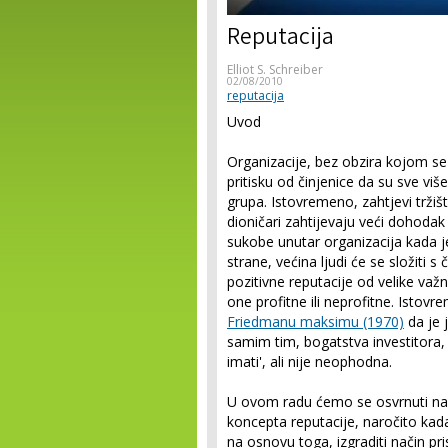
Reputacija
Elliot S. Schreiber
02/08/2010
reputacija
Uvod
Organizacije, bez obzira kojom se
pritisku od činjenice da su sve više
grupa. Istovremeno, zahtjevi tržišta
dioničari zahtijevaju veći dohodak 
sukobe unutar organizacija kada je
strane, većina ljudi će se složiti 
pozitivne reputacije od velike važn
one profitne ili neprofitne. Istovr
Friedmanu maksimu (1970)
da je 
samim tim, bogatstva investitora, a
imati', ali nije neophodna.
U ovom radu ćemo se osvrnuti na l
koncepta reputacije, naročito kada
na osnovu toga, izgraditi način pr