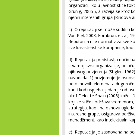
organizaciji koju javnost stiče to
Grunig, 2005 ), a razvija se kroz
njenih interesnih grupa (Rindova 
c) O reputaciji se može suditi u 
Van Riel, 2003; Fombrun, et. al, 199
Reputacija nije normativ za sve ko
sve karakteristike kompanije, kao 
d) Reputacija predstavlja način na
stvarnoj svrsi organizacije, odluču
njihovog povjerenja
(Stigler, 1962)
navodi da: 1) povjerenje je osnov
od osnovnih elemenata dugoročnog 
kao i kod uspjeha, jedan je od os
al of Deloitte Spain (2005) kaže: 
koji se stiče i održava vremenom, a
strategija, kao i na osnovu ugled
interesne grupe, osigurava održivo
menadžment, kao intelektualni kap
e) Reputacija je zasnovana na pon