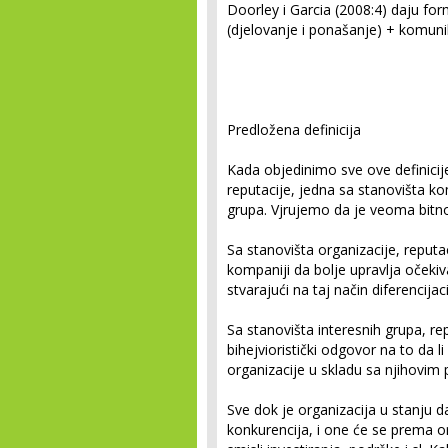
Doorley i Garcia (2008:4) daju for
(djelovanje i ponašanje) + komun
Predložena definicija
Kada objedinimo sve ove definicij
reputacije, jedna sa stanovišta ko
grupa. Vjrujemo da je veoma bitno
Sa stanovišta organizacije, reput
kompaniji da bolje upravlja očeki
stvarajući na taj način diferencija
Sa stanovišta interesnih grupa, rep
bihejvioristički odgovor na to da l
organizacije u skladu sa njihovim
Sve dok je organizacija u stanju d
konkurencija, i one će se prema or