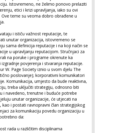
iju. Istovremeno, ne želimo ponovo prelaziti
enju, etici i krizi upravljanja, iako su ovi
m. Ove teme su veoma dobro obrađene u
ja.
taju i ističu važnost reputacije, te
ati unutar organizacija, istovremeno se
nju sama definicija reputacije i na koji način se
acije u upravljanju reputacijom. Stručnjaci za
rali na poruke i programe okrenute ka
izgradnje povjerenja i stvaranja reputacije.
ur W. Page Society iznio u svom djelu
The
ntično poslovanje)
; korporativni komunikatori
ije. Komunikacija, umjesto da bude reaktivna,
ju, treba uključiti strategiju, odnosno biti
u i navedeno, trenutne i buduće potrebe
jeluju unutar organizacije, će utjecati na
h, kao i postati ravnopravni član strategijskog
jaci za komunikaciju povedu organizaciju u
 potrebno da:
st rada u različitim disciplinama