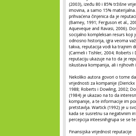
(2003), izeđu 80 i 85% tržišne vrij
imovina, a samo 15% materijalna.
prihvaćena činjenica da je reputac
(Barney, 1991; Ferguson et al., 2
Aqueveque and Ravasi, 2006). Dos
socijalno kompleksan resurs koji j
odnosno historija, igra veoma va
takva, reputacija vodi ka trajnim d
(Carmeli i Tishler, 2004; Roberts 
reputaciju ukazuje na to da je reput
iskustava kompanija, ali i njihovih
Nekoliko autora govori o tome da 
vrijednosti za kompanije (Dierickx
1988; Roberts i Dowling, 2002; D
(1984) je ukazao na to da interes
kompanije, a te informacije im po
pretstavlja. Wartick (1992) je u s
kada se susretnu sa negativnim i
percepcija inteesnihgrupa se se te
Finansijska vrijednost reputacije