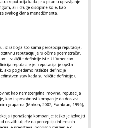
tra reputacija kada je u pitanju upravljanje
gom, ali i druge discipline koje, kao
u za svakog člana menadžmenta.
ju, iz razloga što sama percepcija reputacije,
zitivnu reputaciju je 'u očima posmatrača'.
nam i različite definicije iste. U 'American
nicija reputacije je: 'reputacija je opšta
k, ako pogledamo različite definicije
edinstven stav kada su raličite definicije u
ovina:
kao nematerijalna imovina, reputacija
je, kao i sposobnost kompanije da dostavi
eresnim grupama (Mahon, 2002; Fombrun, 1996);
h akcija i ponašanja kompanije:
teško je izdvojiti
od ostalih utječe na percepciju interesnih
utacija je predstava, odnosno mišljenje o