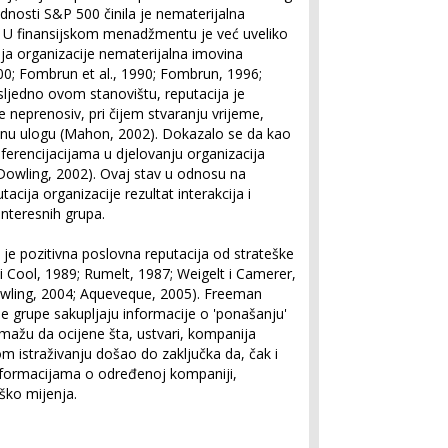
ednosti S&P 500 činila je nematerijalna
 U finansijskom menadžmentu je već uveliko
ija organizacije nematerijalna imovina
000; Fombrun et al., 1990; Fombrun, 1996;
ljedno ovom stanovištu, reputacija je
e neprenosiv, pri čijem stvaranju vrijeme,
žnu ulogu (Mahon, 2002). Dokazalo se da kao
iferencijacijama u djelovanju organizacija
i Dowling, 2002). Ovaj stav u odnosu na
acija organizacije rezultat interakcija i
 interesnih grupa.
je pozitivna poslovna reputacija od strateške
 i Cool, 1989; Rumelt, 1987; Weigelt i Camerer,
owling, 2004; Aqueveque, 2005). Freeman
ne grupe sakupljaju informacije o 'ponašanju'
mažu da ocijene šta, ustvari, kompanija
vom istraživanju došao do zaključka da, čak i
nformacijama o određenoj kompaniji,
ško mijenja.