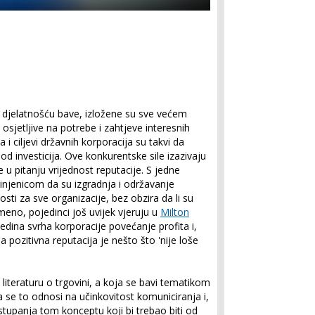
 djelatnošću bave, izložene su sve većem
 osjetljive na potrebe i zahtjeve interesnih
 i ciljevi državnih korporacija su takvi da
od investicija. Ove konkurentske sile izazivaju
 u pitanju vrijednost reputacije. S jedne
s činjenicom da su izgradnja i održavanje
osti za sve organizacije, bez obzira da li su
emeno, pojedinci još uvijek vjeruju u
Milton
jedina svrha korporacije povećanje profita i,
 pozitivna reputacija je nešto što 'nije loše
iteraturu o trgovini, a koja se bavi tematikom
 se to odnosi na učinkovitost komuniciranja i,
istupanja tom konceptu koji bi trebao biti od