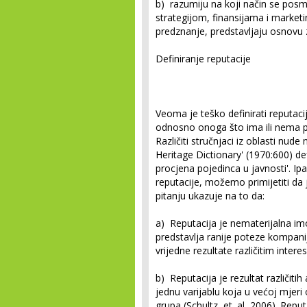
b) razumiju na koji način se posma
strategijom, finansijama i marketin
predznanje, predstavljaju osnov
Definiranje reputacije
Veoma je teško definirati reputaci
odnosno onoga što ima ili nema po
Različiti stručnjaci iz oblasti nude 
Heritage Dictionary' (1970:600) defi
procjena pojedinca u javnosti'. Ipa
reputacije, možemo primijetiti da j
pitanju ukazuje na to da:
a) Reputacija je nematerijalna im
predstavlja ranije poteze kompani
vrijedne rezultate različitim int
b) Reputacija je rezultat različiti
jednu varijablu koja u većoj mjeri 
grupa (Schultz, et. al, 2006). Rep