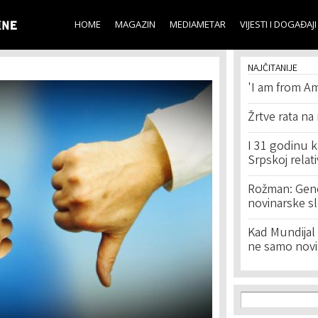
Skip to
main
HOME
MAGAZIN
MEDIAMETAR
VIJESTI I DOGAĐAJI
content
NAJČITANIJE
'I am from Am
Žrtve rata na
I 31 godinu k
Srpskoj relat
Rožman: Geno
novinarske s
Kad Mundijal 
ne samo novi
Search f
Search