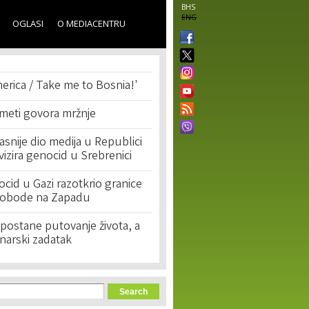
BHS
ENG
OGLASI
O MEDIACENTRU
erica / Take me to Bosnia!'
 meti govora mržnje
asnije dio medija u Republici
ivizira genocid u Srebrenici
cid u Gazi razotkrio granice
lobode na Zapadu
postane putovanje života, a
narski zadatak
orm