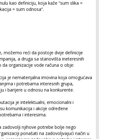
mulu kao definiciju, koja kaže “sum slika =
ikacija = sum odnosa”.
e, možemo reći da postoje dvije definicije
mpanija, a druga sa stanovišta ineteresnih
 da organizacije vode računa o obje:
acija je nematerijalna imovina koja omogućava
vanjima i potrebama interesnih grupa,
ciju i barijere u odnosu na konkurente.
utacija je intelektualni, emocionalni i
i su komunikacija i akcije određene
 potrebama i interesima.
a zadovolji njihove potrebe bolje nego
ganizaciji ponašati na zadovoljvajući način u