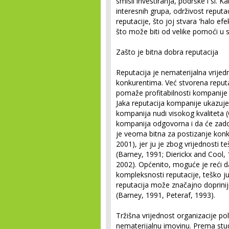
smisli investiranja, podrške i sl. 
interesnih grupa, održivost reputac
reputacije, što joj stvara 'halo efe
što može biti od velike pomoći u s
Zašto je bitna dobra reputacija
Reputacija je nematerijalna vrijed
konkurentima. Već stvorena repu
pomaže profitabilnosti kompanije je
Jaka reputacija kompanije ukazuje 
kompanija nudi visokog kvaliteta (
kompanija odgovorna i da će zadovo
je veoma bitna za postizanje kon
2001), jer ju je zbog vrijednosti teš
(Barney, 1991; Dierickx and Cool,
2002). Općenito, moguće je reći da
kompleksnosti reputacije, teško ju je
reputacija može značajno doprinijet
(Barney, 1991, Peteraf, 1993).
Tržišna vrijednost organizacije po
nematerijalnu imovinu. Prema stud