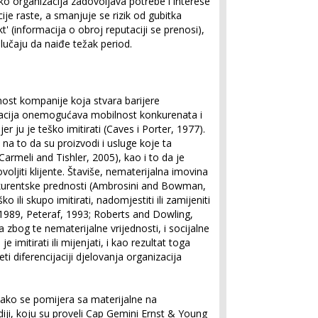
Kako organizacija zadovoljava potrebe i interese
ije raste, a smanjuje se rizik od gubitka
kt' (informacija o obroj reputaciji se prenosi),
lučaju da naiđe težak period.
nost kompanije koja stvara barijere
tacija onemogućava mobilnost konkurenata i
r ju je teško imitirati (Caves i Porter, 1977).
na to da su proizvodi i usluge koje ta
Carmeli and Tishler, 2005), kao i to da je
ljiti klijente. Štaviše, nematerijalna imovina
kurentske prednosti (Ambrosini and Bowman,
ko ili skupo imitirati, nadomjestiti ili zamijeniti
 1989, Peteraf, 1993; Roberts and Dowling,
 zbog te nematerijalne vrijednosti, i socijalne
 imitirati ili mijenjati, i kao rezultat toga
i diferencijaciji djelovanja organizacija
lako se pomijera sa materijalne na
iji, koju su proveli Cap Gemini Ernst & Young