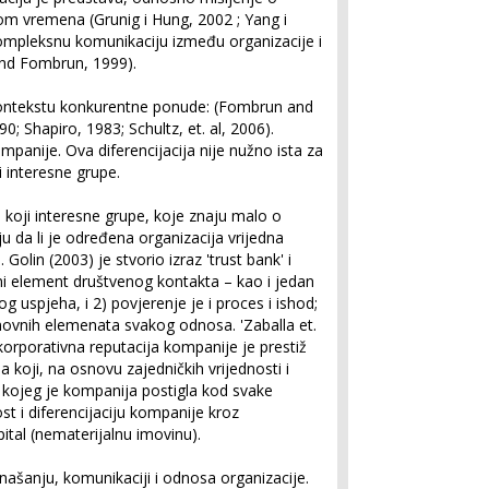
kom vremena (Grunig i Hung, 2002 ; Yang i
 kompleksnu komunikaciju između organizacije i
and Fombrun, 1999).
kontekstu konkurentne ponude:
(Fombrun and
0; Shapiro, 1983; Schultz, et. al, 2006).
mpanije. Ova diferencijacija nije nužno ista za
i interesne grupe.
 koji interesne grupe, koje znaju malo o
ju da li je određena organizacija vrijedna
. Golin (2003) je stvorio izraz 'trust bank' i
ni element društvenog kontakta – kao i jedan
uspjeha, i 2) povjerenje je i proces i ishod;
novnih elemenata svakog odnosa. 'Zaballa et.
'korporativna reputacija kompanije je prestiž
 koji, na osnovu zajedničkih vrijednosti i
a kojeg je kompanija postigla kod svake
st i diferencijaciju kompanije kroz
ital (nematerijalnu imovinu).
ašanju, komunikaciji i odnosa organizacije.