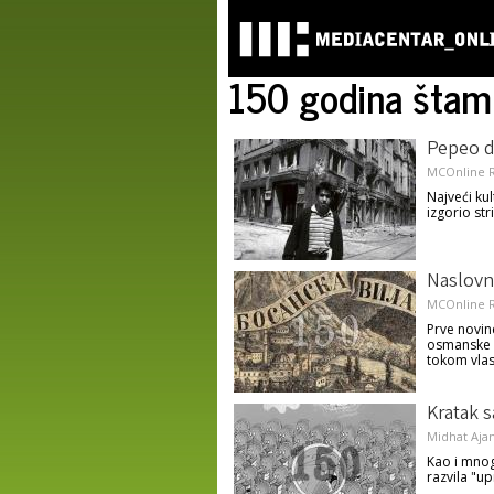
150 godina štam
Pepeo d
MCOnline R
Najveći kul
izgorio str
Naslovni
MCOnline R
Prve novine
osmanske v
tokom vlas
Kratak s
Midhat Aja
Kao i mnog
razvila "up