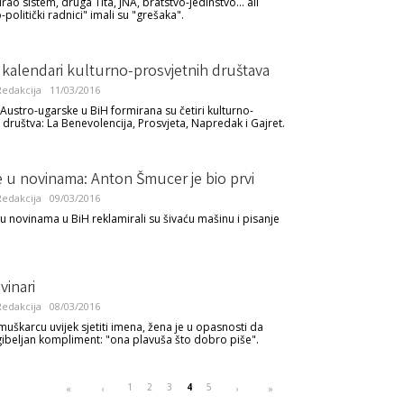
irao sistem, druga Tita, JNA, bratstvo-jedinstvo... ali
politički radnici" imali su "grešaka".
 kalendari kulturno-prosvjetnih društava
edakcija
11/03/2016
ustro-ugarske u BiH formirana su četiri kulturno-
 društva: La Benevolencija, Prosvjeta, Napredak i Gajret.
 u novinama: Anton Šmucer je bio prvi
edakcija
09/03/2016
 u novinama u BiH reklamirali su šivaću mašinu i pisanje
vinari
edakcija
08/03/2016
muškarcu uvijek sjetiti imena, žena je u opasnosti da
ibeljan kompliment: "ona plavuša što dobro piše".
1
2
3
4
5
«
‹
›
»