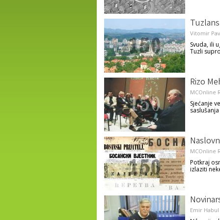
Tuzlans
Vitomir Pav
Svuda, ili
Tuzli supro
Rizo Meh
MCOnline R
Sjećanje v
saslušanja
Naslovn
MCOnline R
Potkraj os
izlaziti ne
Novinars
Emir Habul