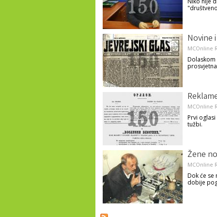
Niko nije d
"društveno-
Novine i
MCOnline R
Dolaskom A
prosvjetna
Reklame
MCOnline R
Prvi oglasi
tužbi.
Žene no
MCOnline R
Dok će se 
dobije pog
Pages