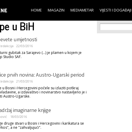
Skip to
main
HOME
MAGAZIN
MEDIAMETAR
VIJESTI I DOGAĐAJI
content
pe u BiH
Search f
Search
evete umjetnosti
edakcija
22/03/2016
turni gubitak za Sarajevo (...) je plamen u kojem je
ip Studio SAF.
ce prvih novina: Austro-Ugarski period
edakcija
21/03/2016
 u Bosni i Hercegovini počele su izlaziti potkraj
ladavine, a izdavaštvo i novinarstvo nastavljeno je i
ti Austro-Ugarske.
adržaj imaginarne knjige
nović
18/03/2016
e druge stvari u Bosni i Hercegovini i karikatura se
rkos", a ne "zahvaljujući".