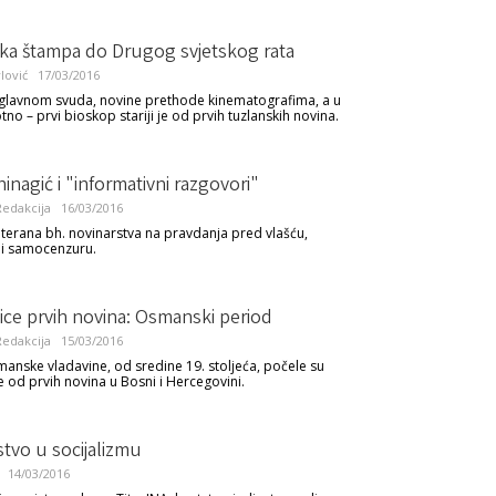
ka štampa do Drugog svjetskog rata
lović
17/03/2016
 uglavnom svuda, novine prethode kinematografima, a u
tno – prvi bioskop stariji je od prvih tuzlanskih novina.
inagić i "informativni razgovori"
edakcija
16/03/2016
eterana bh. novinarstva na pravdanja pred vlašću,
 i samocenzuru.
ice prvih novina: Osmanski period
edakcija
15/03/2016
manske vladavine, od sredine 19. stoljeća, počele su
ke od prvih novina u Bosni i Hercegovini.
tvo u socijalizmu
14/03/2016