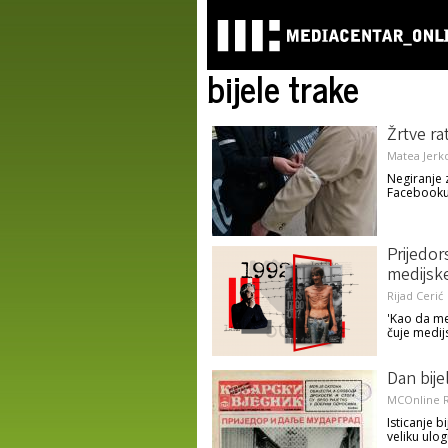
bijele trake
Žrtve ra
Matea Jerk
Negiranje 
Facebooku 
Prijedor
medijsk
Rijad Cerić
'Kao da me
čuje medij
Dan bije
MCOnline R
Isticanje b
veliku ulo