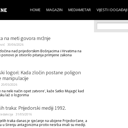
Skip to
main
HOME
MAGAZIN
MEDIAMETAR
VIJESTI I DOGAĐAJI
content
Search f
Search
ta na meti govora mržnje
ović
30/06/2026
zločina nad prijedorskim Bošnjacima i Hrvatima na
ponovo je otvorilo pitanja primjene zakona
ski logori: Kada zločin postane poligon
e manipulacije
20/05/2026
 na neki način opet zatvore', kaže Satko Mujagić kad
sku laž o logorima
lih traka: Prijedorski mediji 1992.
edakcija
31/05/2016
ijelih traka danas je sjećanje na ubijene Prijedorčane, a
gu u širenju antagonizma protiv nesrba imali su mediji.