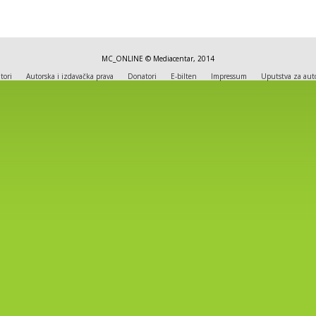
MC_ONLINE © Mediacentar, 2014
tori
Autorska i izdavačka prava
Donatori
E-bilten
Impressum
Uputstva za aut