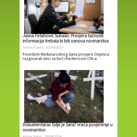
Jasna Fetahović Subašić: Provjera tačnosti
informacija trebala bi biti osnova novinarstva
Selma Fukelj
02/04/2025
Povodom Međunarodnog dana provjere činjenica
razgovarali smo sa fact-checkericom CIN-a.
Dokumentarac Gdje je Sara? vraća povjerenje u
novinarstvo
Anida Sokol
16/04/2024