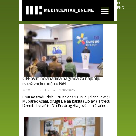
Skip to
BHS
main
ENG
content
CIN-ovim novinarima nagrada za najbolju
istraživačku priču u BiH
MCOnline Redakcija
02/10/2025
Prvu nagradu dobili su novinari CIN-a, Jelena Jevtić i
Mubarek Asani, drugu Dejan Rakita (Objavi), a treću
Dženita Lutvić (CIN) i Predrag Blagovčanin (Tačno).