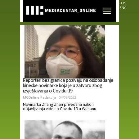
Skip to
BHS
main
ENG
content
Reporteri bez granica pozivaju na oslobađanje
kineske novinarke koja je u zatvoru zbog
izvještavanja o Covidu-19
MCOnline Redakcija
04/09/2023
Novinarka Zhang Zhan privedena nakon
objavljivanja videa o Covidu-19 u Wuhanu