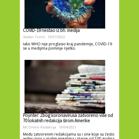
COVID-19 nestao iz bh. medija
Slađan Tomić
19/07/2022
Iako WHO nije proglasio kraj pandemije, COVID-19
se u medijima pominje rijetko.
Poynter: Zbog koronavirusa zatvoreno više od
70 lokalnih redakcija širom Amerike
MCOnline Redakcija
19/04/2021
Među zatvorenim redakcijama su i one koje su često
jedini izvor u malim mjestima i starije od 100 godina.