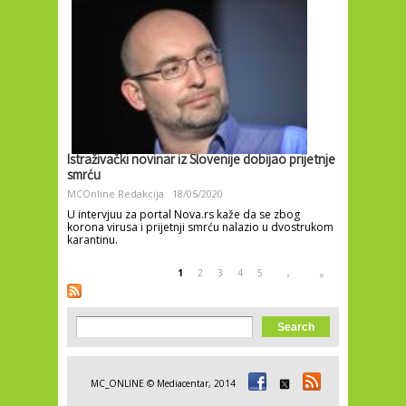
Istraživački novinar iz Slovenije dobijao prijetnje
smrću
MCOnline Redakcija
18/05/2020
U intervjuu za portal Nova.rs kaže da se zbog
korona virusa i prijetnji smrću nalazio u dvostrukom
karantinu.
Pages
1
2
3
4
5
›
»
Search form
Search
MC_ONLINE © Mediacentar, 2014