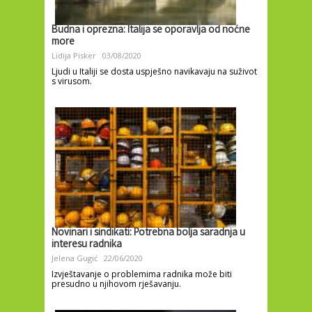
Budna i oprezna: Italija se oporavlja od noćne
more
Lidija Pisker
03/08/2020
Ljudi u Italiji se dosta uspješno navikavaju na suživot
s virusom.
Novinari i sindikati: Potrebna bolja saradnja u
interesu radnika
Jelena Gugić
22/06/2020
Izvještavanje o problemima radnika može biti
presudno u njihovom rješavanju.