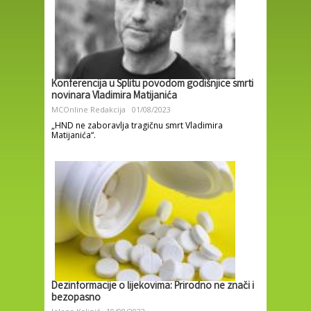
Konferencija u Splitu povodom godišnjice smrti
novinara Vladimira Matijanića
MCOnline Redakcija
01/08/2023
„HND ne zaboravlja tragičnu smrt Vladimira
Matijanića“.
Dezinformacije o lijekovima: Prirodno ne znači i
bezopasno