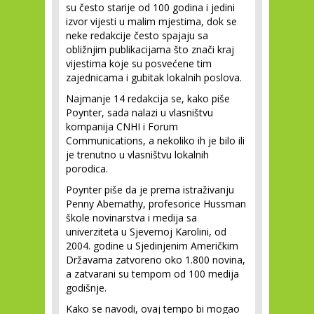
su često starije od 100 godina i jedini
izvor vijesti u malim mjestima, dok se
neke redakcije često spajaju sa
obližnjim publikacijama što znači kraj
vijestima koje su posvećene tim
zajednicama i gubitak lokalnih poslova.
Najmanje 14 redakcija se, kako piše
Poynter, sada nalazi u vlasništvu
kompanija CNHI i Forum
Communications, a nekoliko ih je bilo ili
je trenutno u vlasništvu lokalnih
porodica.
Poynter piše da je prema istraživanju
Penny Abernathy, profesorice Hussman
škole novinarstva i medija sa
univerziteta u Sjevernoj Karolini, od
2004. godine u Sjedinjenim Američkim
Državama zatvoreno oko 1.800 novina,
a zatvarani su tempom od 100 medija
godišnje.
Kako se navodi, ovaj tempo bi mogao