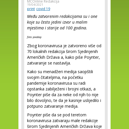
MCOnline Redakcija
19/04/2021
print
covid 19
Među zatvorenim redakcijama su i one
koje su često jedini izvor u malim
mjestima i starije od 100 godina.
foto: pixabay
Zbog koronavirusa je zatvoreno više od
70 lokalnih redakcija širom Sjedinjenih
Američkih Država a, kako piše Poynter,
zatvaranje se nastavlja.
Kako su menadžeri medija saopštili
svojim čitateljima, na početku
pandemije koronavirusa su radi
opstanka zabilježeni i brojni otkazi, a
Poynter piše da za neke od njih to nije
bilo dovoljno, te da je kasnije uslijedilo i
potpuno zatvaranje medija.
Poynter piše da se pod teretom
koronavirusa zatvaraju male redakcije
širom Sjedinjenih Američkih Država koje