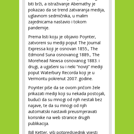
biti brži, a istraživanje Abernathy je
pokazao da se trend zatvaranja medija,
uglavnom sedmičnika, u malim
zajednicama nastavio i tokom
pandemije.
Prema listi koju je objavio Poynter,
zatvoreni su mediji poput The Journal
Expressa koji je osnovan 1855., The
Edmond Suna osnovanog 1889., The
Morehead Newsa osnovanog 1883. i
drugi, a ugašeni su i neki “noviji” mediji
poput Waterbury Recorda koji je u
Vermontu pokrenut 2007. godine.
Poynter piše da se ovom pričom žele
prikazati mediji koji su nekada postojali,
budući da su mnogi od njih nestali bez
najave, te da su mnogi od njih
automatski nastavili preusmjeravati
korisnike na web stranice drugih
publikacija.
Bill Ketter, viši potpredsjednik vijesti