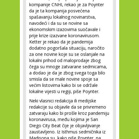
kompanije CNHI, rekao je za Poynter
da je ta kompanija posvećena
spašavanju lokalnog novinarstva,
navodeći i da su se novine sa
ekonomskim izazovima suočavale i
prije krize izazvane koronavirusom.
Ketter je rekao da je pandemija
dodatno pogoršala situaciju, naročito
za one novine koje su se oslanjale na
lokalni prihod od maloprodaje zbog
čega su mnoge zatvarane sedmicama,
a dodao je da je zbog svega toga bilo
smisla da se male novine spoje sa
većim listovima kako bi se održale
lokalne vijesti u regiji, piše Poynter.
Neki vlasnici redakcija ili medijske
redakcije su objavile da se privremeno
zatvaraju kako bi prošle kroz pandemiju
koronavirusa, među kojima je San
Diego City Beat čije je objavljivanje
zaustavljeno. Iz Isthmus sedmičnika iz
Madisona su, kako piše Poynter, na