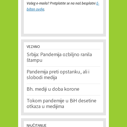
Vašeg e-maila? Pretplatite se na naš besplatni
E-
bilten ovdje
.
VEZANO
Srbija: Pandemija ozbiljno ranila
štampu
Pandemija preti opstanku, ali i
slobodi medija
Bh. mediji u doba korone
Tokom pandemije u BiH desetine
otkaza u medijima
NAJČITANIJE