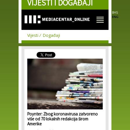
VIJESTI I DOGAĐAJI
Skip to
main
content
BHS
ENG
Vijesti
Događaji
Poynter: Zbog koronavirusa zatvoreno
više od 70 lokalnih redakcija širom
Amerike