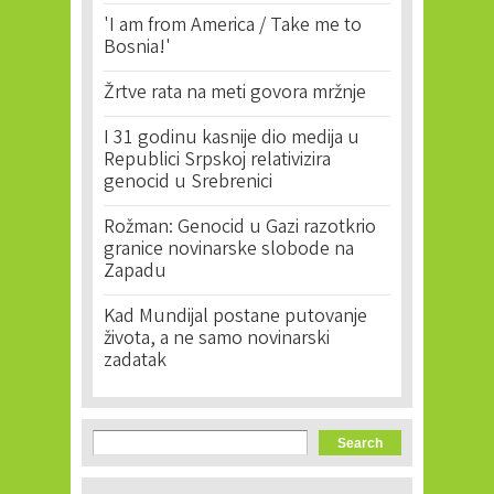
'I am from America / Take me to
Bosnia!'
Žrtve rata na meti govora mržnje
I 31 godinu kasnije dio medija u
Republici Srpskoj relativizira
genocid u Srebrenici
Rožman: Genocid u Gazi razotkrio
granice novinarske slobode na
Zapadu
Kad Mundijal postane putovanje
života, a ne samo novinarski
zadatak
Search form
Search