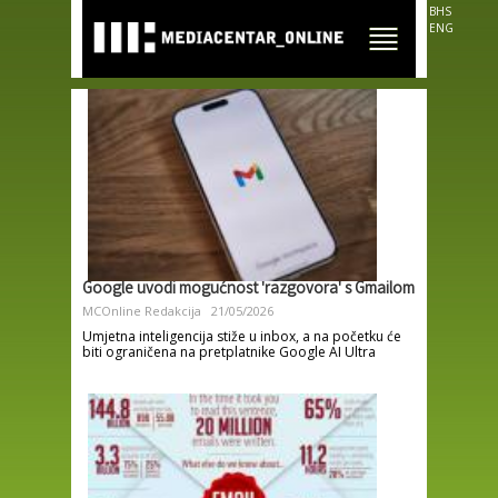
Skip to
BHS
main
ENG
content
Google uvodi mogućnost 'razgovora' s Gmailom
MCOnline Redakcija
21/05/2026
Umjetna inteligencija stiže u inbox, a na početku će
biti ograničena na pretplatnike Google AI Ultra