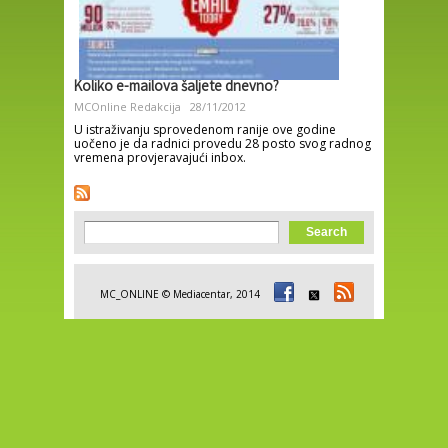
Koliko e-mailova šaljete dnevno?
MCOnline Redakcija
28/11/2012
U istraživanju sprovedenom ranije ove godine
uočeno je da radnici provedu 28 posto svog radnog
vremena provjeravajući inbox.
Search form
Search
MC_ONLINE © Mediacentar, 2014