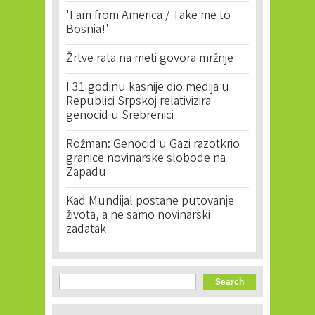
'I am from America / Take me to
Bosnia!'
Žrtve rata na meti govora mržnje
I 31 godinu kasnije dio medija u
Republici Srpskoj relativizira
genocid u Srebrenici
Rožman: Genocid u Gazi razotkrio
granice novinarske slobode na
Zapadu
Kad Mundijal postane putovanje
života, a ne samo novinarski
zadatak
Search form
Search