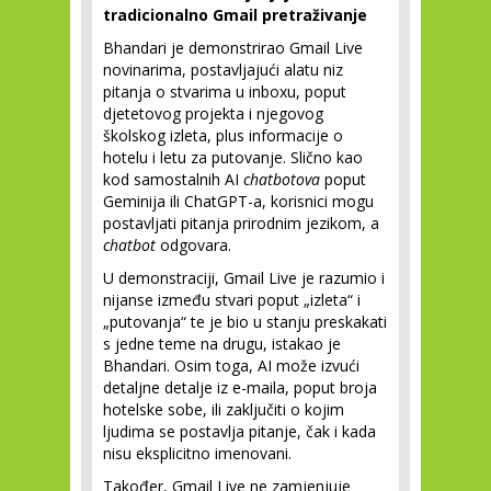
tradicionalno Gmail pretraživanje
Bhandari je demonstrirao Gmail Live
novinarima, postavljajući alatu niz
pitanja o stvarima u inboxu, poput
djetetovog projekta i njegovog
školskog izleta, plus informacije o
hotelu i letu za putovanje. Slično kao
kod samostalnih AI
chatbotova
poput
Geminija ili ChatGPT-a, korisnici mogu
postavljati pitanja prirodnim jezikom, a
chatbot
odgovara.
U demonstraciji, Gmail Live je razumio i
nijanse između stvari poput „izleta“ i
„putovanja“ te je bio u stanju preskakati
s jedne teme na drugu, istakao je
Bhandari. Osim toga, AI može izvući
detaljne detalje iz e-maila, poput broja
hotelske sobe, ili zaključiti o kojim
ljudima se postavlja pitanje, čak i kada
nisu eksplicitno imenovani.
Također, Gmail Live ne zamjenjuje