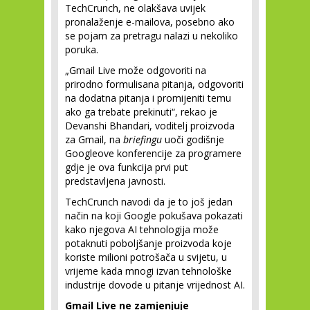
TechCrunch, ne olakšava uvijek
pronalaženje e-mailova, posebno ako
se pojam za pretragu nalazi u nekoliko
poruka.
„Gmail Live može odgovoriti na
prirodno formulisana pitanja, odgovoriti
na dodatna pitanja i promijeniti temu
ako ga trebate prekinuti“, rekao je
Devanshi Bhandari, voditelj proizvoda
za Gmail, na
briefingu
uoči godišnje
Googleove konferencije za programere
gdje je ova funkcija prvi put
predstavljena javnosti.
TechCrunch navodi da je to još jedan
način na koji Google pokušava pokazati
kako njegova AI tehnologija može
potaknuti poboljšanje proizvoda koje
koriste milioni potrošača u svijetu, u
vrijeme kada mnogi izvan tehnološke
industrije dovode u pitanje vrijednost AI.
Gmail Live ne zamjenjuje