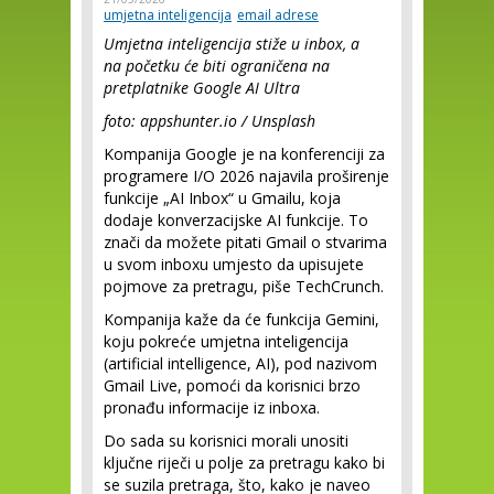
umjetna inteligencija
email adrese
Umjetna inteligencija stiže u inbox, a
na početku će biti ograničena na
pretplatnike Google AI Ultra
foto: appshunter.io / Unsplash
Kompanija Google je na konferenciji za
programere I/O 2026 najavila proširenje
funkcije „AI Inbox“ u Gmailu, koja
dodaje konverzacijske AI funkcije. To
znači da možete pitati Gmail o stvarima
u svom inboxu umjesto da upisujete
pojmove za pretragu, piše TechCrunch.
Kompanija kaže da će funkcija Gemini,
koju pokreće umjetna inteligencija
(artificial intelligence, AI), pod nazivom
Gmail Live, pomoći da korisnici brzo
pronađu informacije iz inboxa.
Do sada su korisnici morali unositi
ključne riječi u polje za pretragu kako bi
se suzila pretraga, što, kako je naveo