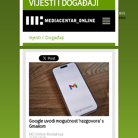
VIJESTI I DOGAĐAJI
Skip to
main
content
BHS
ENG
Vijesti
Događaji
Google uvodi mogućnost 'razgovora' s
Gmailom
MCOnline Redakcija
21/05/2026