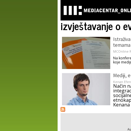
izvještavanje o 
Istraživ
temama
MCOnline R
Na konferen
koje medij
Mediji, 
Kenan Efen
Način na
integrac
socijaln
etnokap
Kenana 
Au