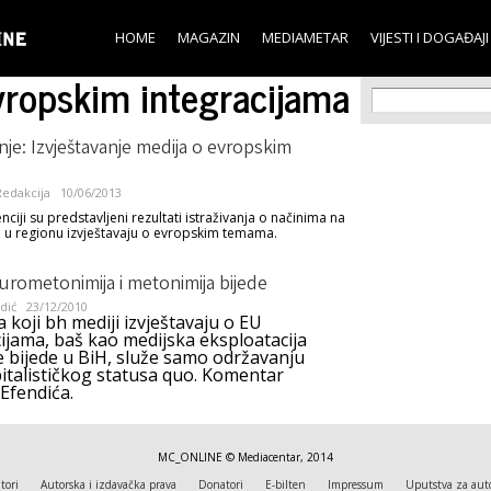
Skip to
main
HOME
MAGAZIN
MEDIAMETAR
VIJESTI I DOGAĐAJI
content
evropskim integracijama
Search f
Search
anje: Izvještavanje medija o evropskim
edakcija
10/06/2013
ciji su predstavljeni rezultati istraživanja o načinima na
i u regionu izvještavaju o evropskim temama.
eurometonimija i metonimija bijede
dić
23/12/2010
 koji bh mediji izvještavaju o EU
ijama, baš kao medijska eksploatacija
e bijede u BiH, služe samo održavanju
italističkog statusa quo. Komentar
Efendića.
MC_ONLINE © Mediacentar, 2014
tori
Autorska i izdavačka prava
Donatori
E-bilten
Impressum
Uputstva za aut