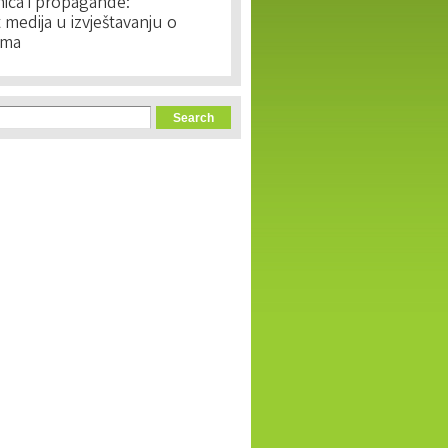
nica i propagande:
medija u izvještavanju o
ima
orm