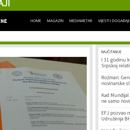
AJI
Skip to
main
content
HOME
MAGAZIN
MEDIAMETAR
VIJESTI I DOGAĐAJI
NAJČITANIJE
I 31 godinu k
Srpskoj relat
Rožman: Geno
novinarske s
Kad Mundijal 
ne samo novi
EFJ pozvao na
Udruženja BH