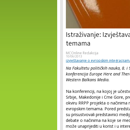
Istraživanje: Izvješta
temama
MCOnline Redakcija
10/06/2013
izvještavanje o evropskim integracijam
Na Fakultetu političkih nauka, 8. 
konferencija Europe Here and There
Western Balkans Media.
Na konferenciji, na kojoj je učest
Srbije, Makedonije i Crne Gore, pre
okviru RRPP projekta o načinima n
evropskim temama. Pored predstavl
su prisustvovali predstavnici medi
debate o načinima na koje se me
može unaprijediti u korist i u inte