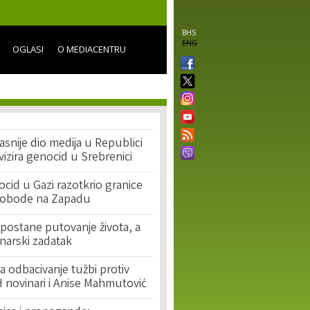
BHS
ENG
OGLASI
O MEDIACENTRU
asnije dio medija u Republici
ivizira genocid u Srebrenici
cid u Gazi razotkrio granice
lobode na Zapadu
postane putovanje života, a
narski zadatak
 odbacivanje tužbi protiv
 novinari i Anise Mahmutović