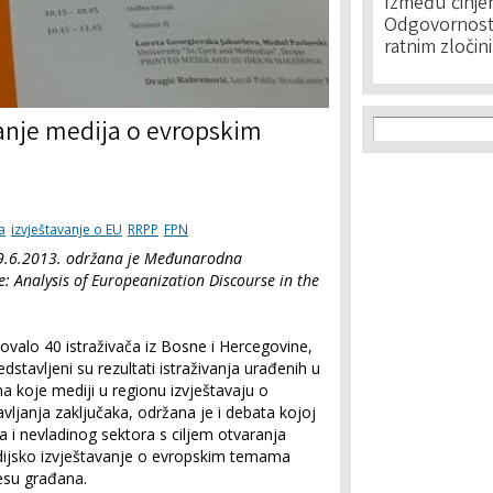
Između činje
Odgovornost 
ratnim zločin
Search f
Search
vanje medija o evropskim
a
izvještavanje o EU
RRPP
FPN
i 9.6.2013. održana je Međunarodna
: Analysis of Europeanization Discourse in the
vovalo 40 istraživača iz Bosne i Hercegovine,
dstavljeni su rezultati istraživanja urađenih u
a koje mediji u regionu izvještavaju o
janja zaključaka, održana je i debata kojoj
ja i nevladinog sektora s ciljem otvaranja
dijsko izvještavanje o evropskim temama
resu građana.