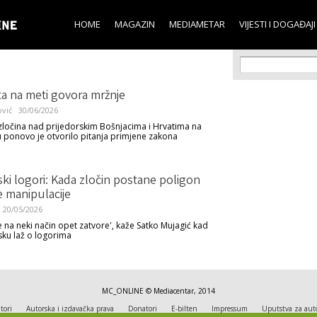
Skip to
main
HOME
MAGAZIN
MEDIAMETAR
VIJESTI I DOGAĐAJI
content
Search f
Search
ta na meti govora mržnje
ović
30/06/2026
zločina nad prijedorskim Bošnjacima i Hrvatima na
ponovo je otvorilo pitanja primjene zakona
ski logori: Kada zločin postane poligon
e manipulacije
20/05/2026
 na neki način opet zatvore', kaže Satko Mujagić kad
sku laž o logorima
MC_ONLINE © Mediacentar, 2014
tori
Autorska i izdavačka prava
Donatori
E-bilten
Impressum
Uputstva za aut