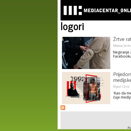
logori
Žrtve ra
Matea Jerk
Negiranje 
Facebooku 
Prijedor
medijsk
Rijad Cerić
'Kao da me
čuje medij
Au