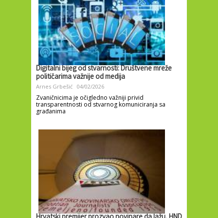
Digitalni bijeg od stvarnosti: Društvene mreže
političarima važnije od medija
Arnes Grbešić
04/02/2026
Zvaničnicima je očigledno važniji privid
transparentnosti od stvarnog komuniciranja sa
građanima
Hrvatski premijer prozvao novinare da lažu, HND