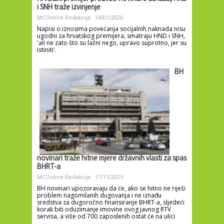
i SNH traže izvinjenje
MCOnline Redakcija
14/01/2026
Napisi o iznosima povećanja socijalnih naknada nisu
ugodni za hrvatskog premijera, smatraju HND i SNH,
'ali ne zato što su lažni nego, upravo suprotno, jer su
istiniti'.
BH
novinari traže hitne mjere državnih vlasti za spas
BHRT-a
MCOnline Redakcija
17/11/2025
BH novinari upozoravaju da će, ako se hitno ne riješi
problem nagomilanih dugovanja i ne iznađu
sredstva za dugoročno finansiranje BHRT-a, sljedeći
korak biti oduzimanje imovine ovog javnog RTV
servisa, a više od 700 zaposlenih ostat će na ulici