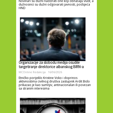
Novinari su dužni nadzirati one koji obnašaju vlast, a
dužnosnici su dužni odgovarati javnosti, podsjeća
HND
Organizacije za slobodu medija osudile
targetiranje direktorice albanskog BIRN-a
MCOnline Redakcija
16/06/2026
Etničko porijeklo Kristine Voko i doprinos
aktivnostima civilnog društva zastupnik Ardit Bido
prikazao je kao sumnjiv, antinacionalan ili povezan
sa stranim interesima