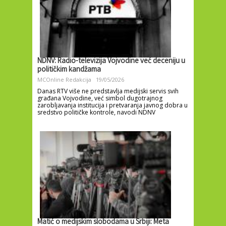
NDNV: Radio-televizija Vojvodine već deceniju u
političkim kandžama
MCOnline Redakcija
19/05/2026
Danas RTV više ne predstavlja medijski servis svih
građana Vojvodine, već simbol dugotrajnog
zarobljavanja institucija i pretvaranja javnog dobra u
sredstvo političke kontrole, navodi NDNV
Matić o medijskim slobodama u Srbiji: Meta