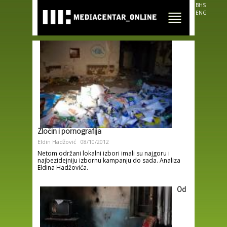
Skip to
BHS
main
ENG
content
Zločin i pornografija
Eldin Hadžović
08/10/2012
Netom održani lokalni izbori imali su najgoru i
najbezidejniju izbornu kampanju do sada. Analiza
Eldina Hadžovića.
Od