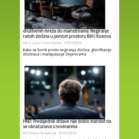
društvenih mreža do mainstreama: Negiranje
ratnih zločina u javnom prostoru BiH i Kosova
Haris Ljevo
Uran Haxha
27/07/2026
Kako se boriti protiv negiranja zločina, glorifikacije
zločinaca i manipulacije činjenicama
HND: Predsjednik države nije dobio mandat da
se obračunava s novinarima
MCOnline Redakcija
02/07/2026