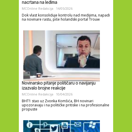
nacrtana na leđima
MCOnline Redakcija
14/05/2026
Dok vlast konsoliduje kontrolu nad medijima, napadi
na novinare rastu, piše holandski portal Trouw
Novinarsko pitanje političaru o navijanju
izazvalo brojne reakcije
MCOnline Redakcija
10/04/2026
BHT1 stao uz Zvonka Komšića, BH novinari
upozoravaju i na političke pritiske i na profesionalne
propuste