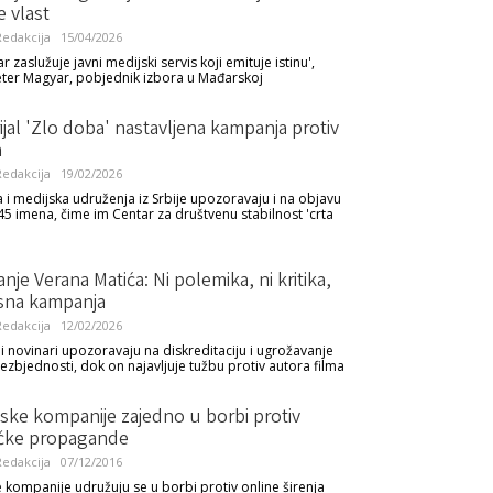
 vlast
edakcija
15/04/2026
r zaslužuje javni medijski servis koji emituje istinu',
eter Magyar, pobjednik izbora u Mađarskoj
ijal 'Zlo doba' nastavljena kampanja protiv
a
edakcija
19/02/2026
 i medijska udruženja iz Srbije upozoravaju i na objavu
45 imena, čime im Centar za društvenu stabilnost 'crta
anje Verana Matića: Ni polemika, ni kritika,
sna kampanja
edakcija
12/02/2026
i novinari upozoravaju na diskreditaciju i ugrožavanje
ezbjednosti, dok on najavljuje tužbu protiv autora filma
ske kompanije zajedno u borbi protiv
tičke propagande
edakcija
07/12/2016
e kompanije udružuju se u borbi protiv online širenja