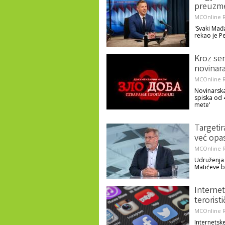
preuzme
MCOnline R
'Svaki Mađa
rekao je P
Kroz ser
novinar
MCOnline R
Novinarska
spiska od 
mete'
Targetir
već opa
MCOnline R
Udruženja 
Matićeve b
Internet
teroris
MCOnline R
Internetsk