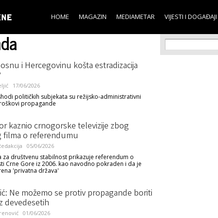
Skip to
main
HOME
MAGAZIN
MEDIAMETAR
VIJESTI I DOGAĐAJI
content
nda
Search f
Search
osnu i Hercegovinu košta estradizacija
?
ljić
17/06/2026
hodi političkih subjekata su režijsko-administrativni
 troškovi propagande
r kaznio crnogorske televizije zbog
 filma o referendumu
edakcija
05/06/2026
a za društvenu stabilnost prikazuje referendum o
ti Crne Gore iz 2006. kao navodno pokraden i da je
rena 'privatna država'
ić: Ne možemo se protiv propagande boriti
iz devedesetih
renović
01/06/2026