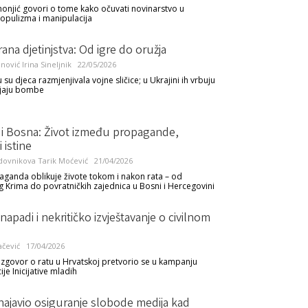
onjić govori o tome kako očuvati novinarstvo u
pulizma i manipulacija
irana djetinjstva: Od igre do oružja
anović
Irina Sineljnik
22/05/2026
su djeca razmjenjivala vojne sličice; u Ukrajini ih vrbuju
ljaju bombe
a i Bosna: Život između propagande,
i istine
dovnikova
Tarik Moćević
21/04/2026
ganda oblikuje živote tokom i nakon rata – od
 Krima do povratničkih zajednica u Bosni i Hercegovini
i napadi i nekritičko izvještavanje o civilnom
ačević
17/04/2026
azgovor o ratu u Hrvatskoj pretvorio se u kampanju
ije Inicijative mladih
najavio osiguranje slobode medija kad