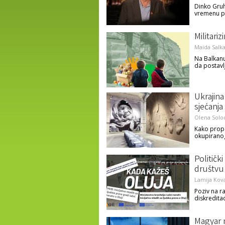
Dinko Gruh
vremenu po
Militariz
Maida Salk
Na Balkanu 
da postav
Ukrajin
sjećanja 
Olena Solo
Kako propa
okupiranog
Političk
društvu
Lamija Kov
Poziv na r
diskreditac
Magyar 