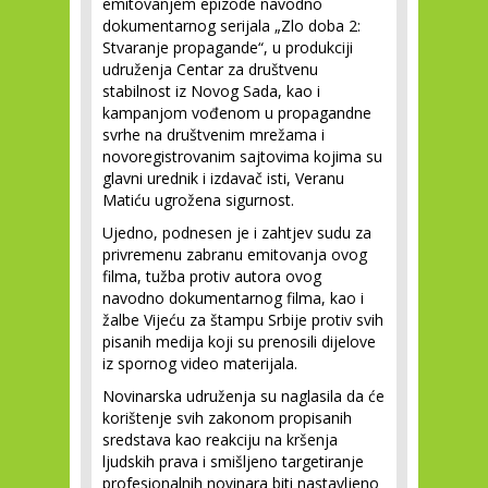
emitovanjem epizode navodno
dokumentarnog serijala „Zlo doba 2:
Stvaranje propagande“, u produkciji
udruženja Centar za društvenu
stabilnost iz Novog Sada, kao i
kampanjom vođenom u propagandne
svrhe na društvenim mrežama i
novoregistrovanim sajtovima kojima su
glavni urednik i izdavač isti, Veranu
Matiću ugrožena sigurnost.
Ujedno, podnesen je i zahtjev sudu za
privremenu zabranu emitovanja ovog
filma, tužba protiv autora ovog
navodno dokumentarnog filma, kao i
žalbe Vijeću za štampu Srbije protiv svih
pisanih medija koji su prenosili dijelove
iz spornog video materijala.
Novinarska udruženja su naglasila da će
korištenje svih zakonom propisanih
sredstava kao reakciju na kršenja
ljudskih prava i smišljeno targetiranje
profesionalnih novinara biti nastavljeno