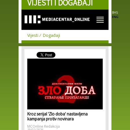
VIJESTI I DOGAĐAJI
Skip to
main
content
BHS
ENG
Vijesti
Događaji
Kroz serijal 'Zlo doba' nastavljena
kampanja protiv novinara
MCOnline Redakcija
19/02/2026