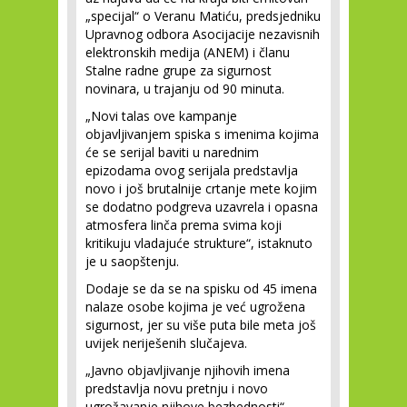
„specijal“ o Veranu Matiću, predsjedniku
Upravnog odbora Asocijacije nezavisnih
elektronskih medija (ANEM) i članu
Stalne radne grupe za sigurnost
novinara, u trajanju od 90 minuta.
„Novi talas ove kampanje
objavljivanjem spiska s imenima kojima
će se serijal baviti u narednim
epizodama ovog serijala predstavlja
novo i još brutalnije crtanje mete kojim
se dodatno podgreva uzavrela i opasna
atmosfera linča prema svima koji
kritikuju vladajuće strukture“, istaknuto
je u saopštenju.
Dodaje se da se na spisku od 45 imena
nalaze osobe kojima je već ugrožena
sigurnost, jer su više puta bile meta još
uvijek neriješenih slučajeva.
„Javno objavljivanje njihovih imena
predstavlja novu pretnju i novo
ugrožavanje njihove bezbednosti“,