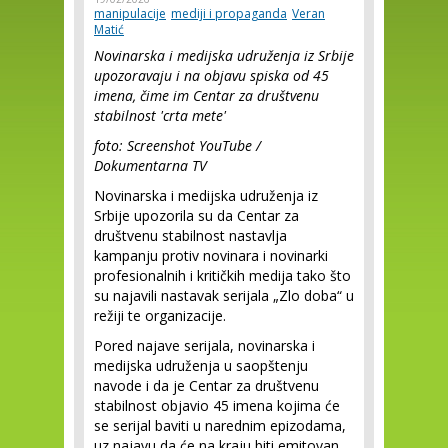
manipulacije
mediji i propaganda
Veran
Matić
Novinarska i medijska udruženja iz Srbije
upozoravaju i na objavu spiska od 45
imena, čime im Centar za društvenu
stabilnost 'crta mete'
foto: Screenshot YouTube /
Dokumentarna TV
Novinarska i medijska udruženja iz
Srbije upozorila su da Centar za
društvenu stabilnost nastavlja
kampanju protiv novinara i novinarki
profesionalnih i kritičkih medija tako što
su najavili nastavak serijala „Zlo doba“ u
režiji te organizacije.
Pored najave serijala, novinarska i
medijska udruženja u saopštenju
navode i da je Centar za društvenu
stabilnost objavio 45 imena kojima će
se serijal baviti u narednim epizodama,
uz najavu da će na kraju biti emitovan