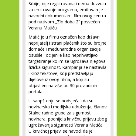
Srbije, nije registrovana i nema dozvolu
za emitovanje programa, emitovan je
navodni dokumentarni film ovog centra
pod nazivom „Zlo doba 2“ posvećen
Veranu Matiću.
Matić je u filmu označen kao državni
neprijatelj i strani plaćenik što su brojne
domaće i međunarodne organizacije
osudile i ocijenile kao neprihvatljivo
targetiranje kojim se ugrožava njegova
fizička sigurnost. Kampanja se nastavila
i kroz tekstove, koji predstavljaju
dijelove iz ovog filma, a koji su
objavljeni na više od 30 provladinih
portala.
U saopštenju se podsjeća i da su
novinarska i medijska udruženja, članovi
Stalne radne grupe za sigurnost
novinara, podnijela krivičnu prijavu zbog
ugrožavanja sigurnosti Verana Matića.
U krivičnoj prijavi se navodi da je