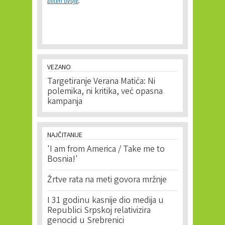
bilten ovdje
.
VEZANO
Targetiranje Verana Matića: Ni
polemika, ni kritika, već opasna
kampanja
NAJČITANIJE
'I am from America / Take me to
Bosnia!'
Žrtve rata na meti govora mržnje
I 31 godinu kasnije dio medija u
Republici Srpskoj relativizira
genocid u Srebrenici