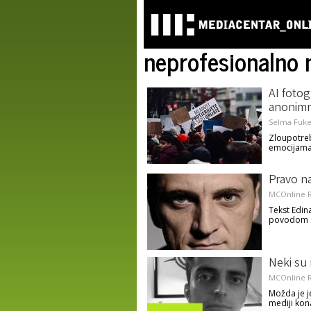
neprofesionalno 
AI fotog
anonimn
Selma Fuke
Zloupotreb
emocijama,
Pravo na
MCOnline R
Tekst Edin
povodom s
Neki su 
MCOnline R
Možda je j
mediji kon