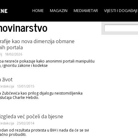
Skip to
main
HOME
MAGAZIN
MEDIAMETAR
VIJESTI I DOGAĐAJI
content
novinarstvo
Search f
Search
rafije kao nova dimenzija obmane
ih portala
lj
18/02/2026
a nesreće pokazuje kako anonimni portali manipulišu
 ignorišu zakone i kodekse
 život
edakcija
13/01/2015
a Zubčevića kao prilog dijalogu neistomišljenika
lučaja Charlie Hebdo.
izgleda već počeli da bjesne
edakcija
25/02/2014
edan od rezultata protesta u BiH i nada da će se svi
ačno probuditi.