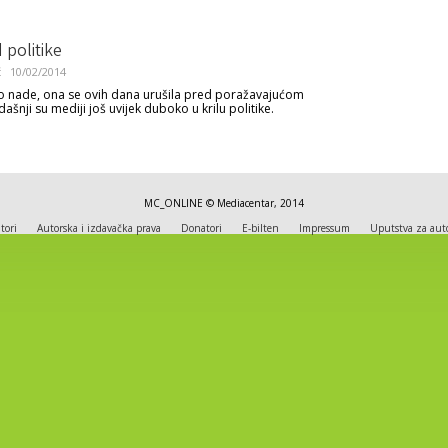
 politike
ć
10/02/2014
ilo nade, ona se ovih dana urušila pred poražavajućom
ašnji su mediji još uvijek duboko u krilu politike.
MC_ONLINE © Mediacentar, 2014
tori
Autorska i izdavačka prava
Donatori
E-bilten
Impressum
Uputstva za aut