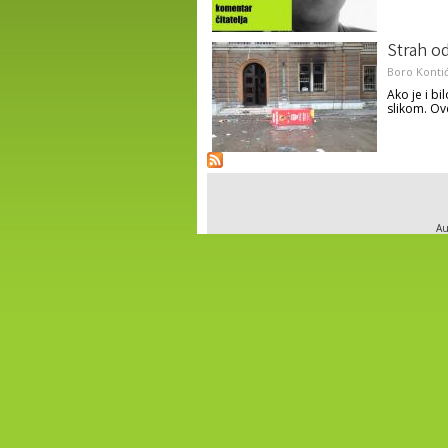
Strah od
Boro Konti
Ako je i b
slikom. Ovd
Au