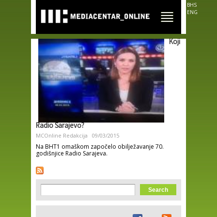
Skip to
BHS
main
ENG
content
Koji
Radio Sarajevo?
MCOnline Redakcija
09/03/2015
Na BHT1 omaškom započelo obilježavanje 70.
godišnjice Radio Sarajeva.
Search form
Search