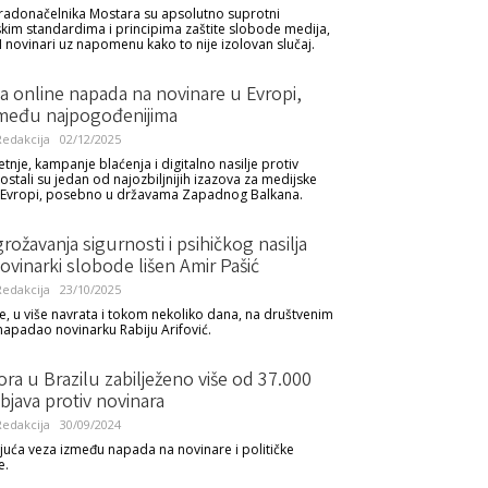
radonačelnika Mostara su apsolutno suprotni
im standardima i principima zaštite slobode medija,
 novinari uz napomenu kako to nije izolovan slučaj.
ja online napada na novinare u Evropi,
među najpogođenijima
edakcija
02/12/2025
etnje, kampanje blaćenja i digitalno nasilje protiv
ostali su jedan od najozbiljnijih izazova za medijske
 Evropi, posebno u državama Zapadnog Balkana.
ožavanja sigurnosti i psihičkog nasilja
vinarki slobode lišen Amir Pašić
edakcija
23/10/2025
e, u više navrata i tokom nekoliko dana, na društvenim
padao novinarku Rabiju Arifović.
ora u Brazilu zabilježeno više od 37.000
bjava protiv novinara
edakcija
30/09/2024
juća veza između napada na novinare i političke
e.