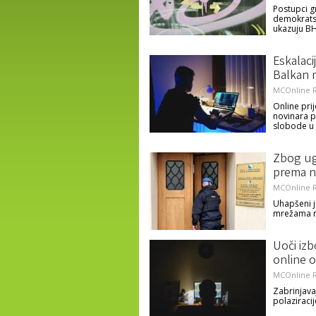
Postupci g
demokratsk
ukazuju BH
Eskalaci
Balkan 
MCOnline R
Online prij
novinara p
slobode u
Zbog ugr
prema no
MCOnline R
Uhapšeni j
mrežama na
Uoči izb
online o
MCOnline R
Zabrinjava
polaziracij