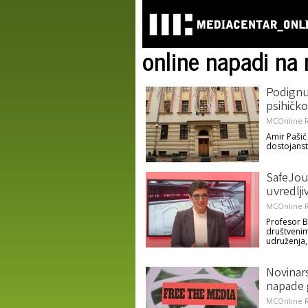
online napadi na 
Podignu
psihičko
MCOnline R
Amir Pašić
dostojanstv
SafeJour
uvredlji
MCOnline R
Profesor B
društvenim
udruženja, 
Novinar
napade 
MCOnline R