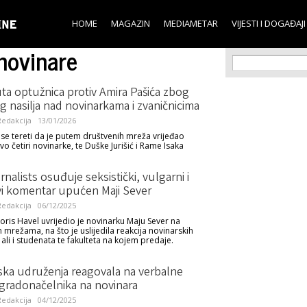
Skip to
main
HOME
MAGAZIN
MEDIAMETAR
VIJESTI I DOGAĐAJI
content
novinare
Search f
Search
ta optužnica protiv Amira Pašića zbog
g nasilja nad novinarkama i zvaničnicima
edakcija
13/01/2026
 se tereti da je putem društvenih mreža vrijeđao
o četiri novinarke, te Duške Jurišić i Rame Isaka
nalists osuđuje seksistički, vulgarni i
vi komentar upućen Maji Sever
edakcija
06/12/2025
oris Havel uvrijedio je novinarku Maju Sever na
 mrežama, na što je uslijedila reakcija novinarskih
ali i studenata te fakulteta na kojem predaje.
ska udruženja reagovala na verbalne
gradonačelnika na novinara
edakcija
04/12/2025