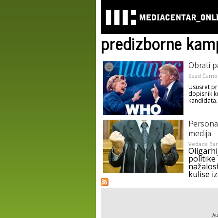
predizborne kam
Obrati p
Sead Čamo
Ususret p
dopisnik k
kandidata.
Personal
medija
Vedada Bar
Oligarhi
politik
nažalos
kulise iz
Au