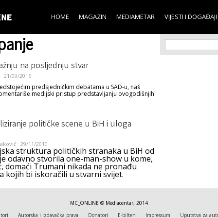
Skip to
main
HOME
MAGAZIN
MEDIAMETAR
VIJESTI I DOGAĐAJI
content
panje
Search f
Search
ažnju na posljednju stvar
21/09/2016
redstojećim predsjedničkim debatama u SAD-u, naš
omentariše medijski pristup predstavljanju ovogodišnjih
iziranje političke scene u BiH i uloga
aković
29/11/2010
jska struktura političkih stranaka u BiH od
e je odavno stvorila one-man-show u kome,
t, domaći Trumani nikada ne pronađu
a kojih bi iskoračili u stvarni svijet.
MC_ONLINE © Mediacentar, 2014
tori
Autorska i izdavačka prava
Donatori
E-bilten
Impressum
Uputstva za aut