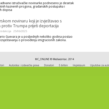
rađivane istraživačke novinarke podneseno je desetak
vatnih kaznenih progona, građanskih postupaka i
ih dopisa
skom novinaru koji je izvještavao s
 protiv Trumpa prijeti deportacija
edakcija
25/06/2025
rio Guevara je u posljednjih nekoliko godina postao
izvještavanju o provođenju imigracionih zakona.
MC_ONLINE © Mediacentar, 2014
tori
Autorska i izdavačka prava
Donatori
E-bilten
Impressum
Uputstva za aut