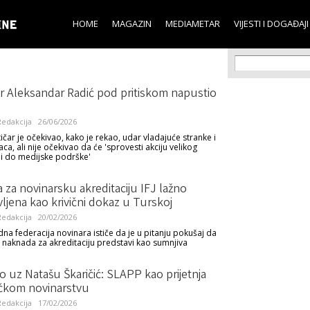
Skip to
main
HOME
MAGAZIN
MEDIAMETAR
VIJESTI I DOGAĐAJI
content
Search f
Search
ar Aleksandar Radić pod pritiskom napustio
edakcija
26/06/2026
tičar je očekivao, kako je rekao, udar vladajuće stranke i
ca, ali nije očekivao da će 'sprovesti akciju velikog
i do medijske podrške'
za novinarsku akreditaciju IFJ lažno
ljena kao krivični dokaz u Turskoj
edakcija
20/02/2026
a federacija novinara ističe da je u pitanju pokušaj da
a naknada za akreditaciju predstavi kao sumnjiva
 uz Natašu Škaričić: SLAPP kao prijetnja
ačkom novinarstvu
edakcija
17/02/2026