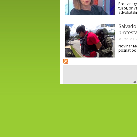
Protiv nag
tužbi, pri
advokatsk
Salvador
protesta
MCOnline R
Novinar Ma
poznat po 
Au