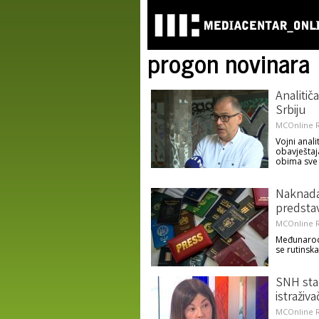
progon novinara
Analitič
Srbiju
MCOnline R
Vojni anali
obavještaja
obima sve 
Naknada 
predstav
MCOnline R
Međunarodn
se rutinsk
SNH stao
istraživ
MCOnline R