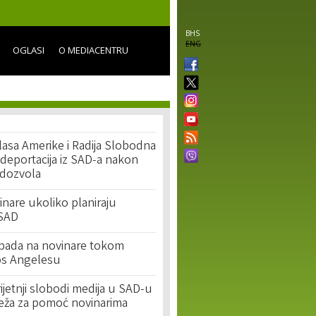
BHS
ENG
OGLASI
O MEDIACENTRU
lasa Amerike i Radija Slobodna
i deportacija iz SAD-a nakon
 dozvola
vinare ukoliko planiraju
 SAD
apada na novinare tokom
os Angelesu
ijetnji slobodi medija u SAD-u
ža za pomoć novinarima