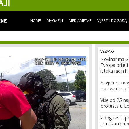
AJI
Skip to
main
content
HOME
MAGAZIN
MEDIAMETAR
VIJESTI I DOGAĐAJI
VEZANO
Novinarima G
Evropa prijet
isteka radnih
Savjeti za no
putovanje u
Više od 25 n
protesta u L
Zbog rasta pr
osnovana mre