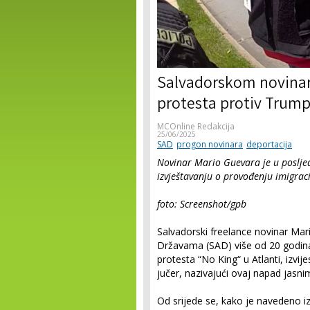
Salvadorskom novinaru
protesta protiv Trumpa
MCOnline Redakcija
25/06/2025
SAD
progon novinara
deportacija
Novinar Mario Guevara je u poslje
izvještavanju o provođenju imigrac
foto: Screenshot/gpb
Salvadorski freelance novinar Mari
Državama (SAD) više od 20 godina,
protesta “No King“ u Atlanti, izvij
jučer, nazivajući ovaj napad jasn
Od srijede se, kako je navedeno iz