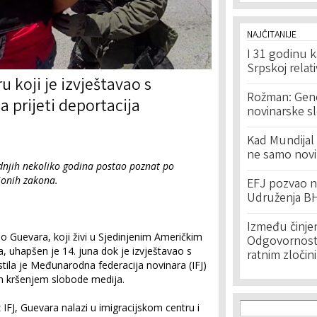
NAJČITANIJE
I 31 godinu k
Srpskoj relat
 koji je izvještavao s
Rožman: Geno
 prijeti deportacija
novinarske s
Kad Mundijal 
ne samo novi
dnjih nekoliko godina postao poznat po
ionih zakona.
EFJ pozvao na
Udruženja BH
Između činje
o Guevara, koji živi u Sjedinjenim Američkim
Odgovornost 
 uhapšen je 14. juna dok je izvještavao s
ratnim zločin
estila je Međunarodna federacija novinara (IFJ)
im kršenjem slobode medija.
Search f
Search
 IFJ, Guevara nalazi u imigracijskom centru i