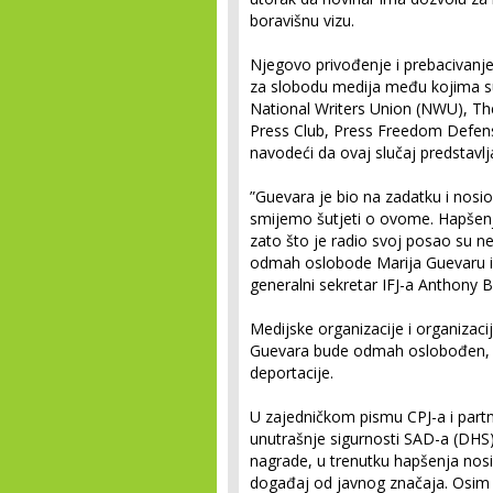
boravišnu vizu.
Njegovo privođenje i prebacivanje 
za slobodu medija među kojima su 
National Writers Union (NWU), Th
Press Club, Press Freedom Defense
navodeći da ovaj slučaj predstavlj
”Guevara je bio na zadatku i nosio
smijemo šutjeti o ovome. Hapšenj
zato što je radio svoj posao su ne
odmah oslobode Marija Guevaru i p
generalni sekretar IFJ-a Anthony B
Medijske organizacije i organizacij
Guevara bude odmah oslobođen, t
deportacije.
U zajedničkom pismu CPJ-a i part
unutrašnje sigurnosti SAD-a (DHS
nagrade, u trenutku hapšenja nosi
događaj od javnog značaja. Osim 