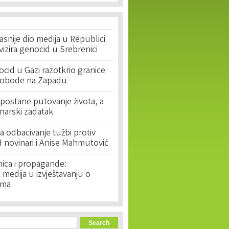
asnije dio medija u Republici
ivizira genocid u Srebrenici
cid u Gazi razotkrio granice
lobode na Zapadu
postane putovanje života, a
narski zadatak
 odbacivanje tužbi protiv
 novinari i Anise Mahmutović
nica i propagande:
medija u izvještavanju o
ima
orm