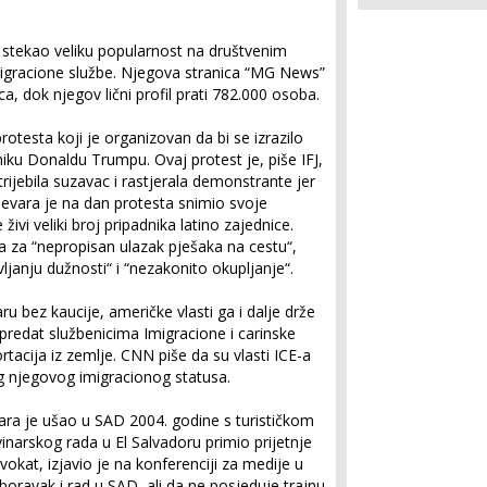
stekao veliku popularnost na društvenim
igracione službe. Njegova stranica “MG News”
, dok njegov lični profil prati 782.000 osoba.
rotesta koji je organizovan da bi se izrazilo
iku Donaldu Trumpu. Ovaj protest je, piše IFJ,
rijebila suzavac i rastjerala demonstrante jer
evara je na dan protesta snimio svoje
ivi veliki broj pripadnika latino zajednice.
ila za “nepropisan ulazak pješaka na cestu“,
janju dužnosti“ i “nezakonito okupljanje“.
ru bez kaucije, američke vlasti ga i dalje drže
 predat službenicima Imigracione i carinske
rtacija iz zemlje. CNN piše da su vlasti ICE-a
og njegovog imigracionog statusa.
ra je ušao u SAD 2004. godine s turističkom
narskog rada u El Salvadoru primio prijetnje
okat, izjavio je na konferenciji za medije u
oravak i rad u SAD, ali da ne posjeduje trajnu