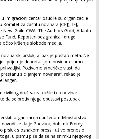
u Imigracioni centar osudile su organizacije
Komitet za zaštitu novinara (CPJ), IFJ,
e NewsGuild-CWA, The Authors Guild, Atlanta
 Fund, Reporteri bez granica i druge,
a očito kršenje slobode medija.
 novinarski prsluk, a ipak je postao meta. Ne
e i prijetnje deportacijom novinaru samo
prihvatljivi. Pozivamo američke vlasti da
restanu s ciljanjem novinara“, rekao je
ellanger.
e civilnog društva zatražile i da novinar
e da se protiv njega obustavi postupak
nerskih organizacija upućenom Ministarstvu
) navodi se da je Guevara, dobitnik Emmy
o prsluk s oznakom press i uživo prenosio
toga, u pismu piše da se na snimku njegovog