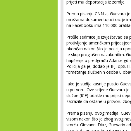
prijeti mu deportacija iz zemlje.
Prema pisanju CNN-a, Guevara je 
mrežama dokumentujući racije im
na Facebooku ima 110.000 pratilaca
Prošle sedmice je izvještavao sa p
protivljenje američkom prijedsjedn
okončan nakon što je policija upot
je skup proglašen nazakonitim. Gu
hapšenje u predgrađu Atlante gdje ž
Policija ga je, dodao je IFJ, optuž
“ometanje službenih osoba u obavl
Iako je sudija kasnije pustio Gueva
u pritvoru. Ove srijede Guevara je
službe (ICE) odakle mu prijeti depo
zatražile da ostane u pritvoru zb
Prema pisanju ovog medija, Gueva
vizom nakon što je zbog svog novi
smrću. Giovanni Diaz, Guevarin adv
utorak da novinar ima dozvolu za b