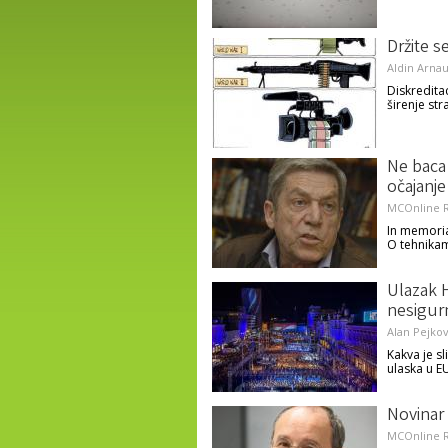
Držite s
Aldin Arnau
Diskredita
širenje st
Ne baca 
očajanje
MCOnline R
In memori
O tehnika
Ulazak H
nesigur
Alan Pejkov
Kakva je s
ulaska u E
Novinar 
MCOnline R