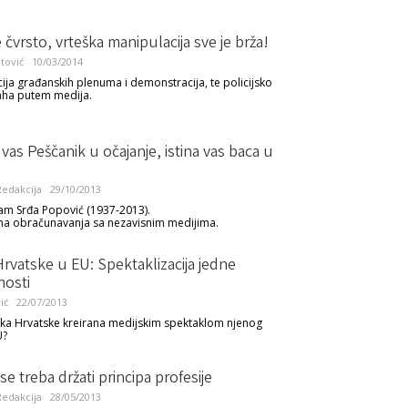
e čvrsto, vrteška manipulacija sve je brža!
tović
10/03/2014
cija građanskih plenuma i demonstracija, te policijsko
raha putem medija.
vas Peščanik u očajanje, istina vas baca u
edakcija
29/10/2013
am Srđa Popović (1937-2013).
ma obračunavanja sa nezavisnim medijima.
rvatske u EU: Spektaklizacija jedne
nosti
ić
22/07/2013
lika Hrvatske kreirana medijskim spektaklom njenog
U?
se treba držati principa profesije
edakcija
28/05/2013