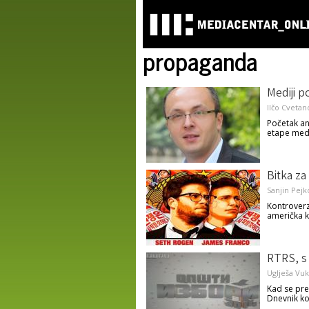
propaganda
Mediji po
Ilčo Cvetan
Početak an
etape med
Bitka za 
Sanjin Pejk
Kontroverze
američka k
RTRS, s 
Uglješa Vuk
Kad se pre
Dnevnik ko