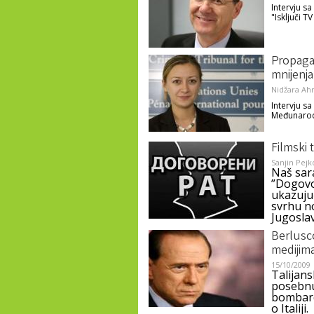
Intervju s
"Isključi TV
Propagan
mnijenja
Nidžara Ah
Intervju s
Međunarodn
Filmski t
Sanjin Pejk
Naš sar
”Dogovo
ukazujuć
svrhu no
Jugoslav
Berlusc
medijim
15/10/2009
Talijans
posebnu
bombard
o Italiji.