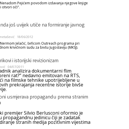
a Nenadom Pejićem povodom izdavanja njegove knjige
 i otvori oči".
da još uvijek utiče na formiranje javnog
metašević
18/06/2012
a Nermom Jelačić, šeficom Outreach programa pri
om krivičnom sudu za bivšu Jugoslaviju (MKSJ).
rikovi i istorijski revizionizam
ović
04/07/2011
adnik analizira dokumentarni flim
reni rat?” nedavno emitovan na RTS,
i na filmske tehnike upotrijebljene u
vih prekrajanja recentne istorije bivše
ije.
oni usmjerava propagandu prema stranim
a
ki premijer Silvio Berlusconi oformio je
 propagandnu jedinicu čiji je zadatak
iranje stranih medija pozitivnim vijestima