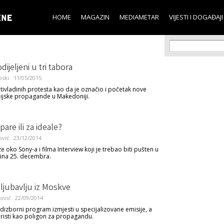
Skip to
main
HOME
MAGAZIN
MEDIAMETAR
VIJESTI I DOGAĐAJI
content
Search f
Search
dijeljeni u tri tabora
oski
11/05/2015
tivladinih protesta kao da je označio i početak nove
ijske propagande u Makedoniji.
pare ili za ideale?
ović
23/12/2014
 oko Sony-a i filma Interview koji je trebao biti pušten u
ina 25. decembra.
ljubavlju iz Moskve
ović
22/09/2014
dizborni program izmjesti u specijalizovane emisije, a
risti kao poligon za propagandu.