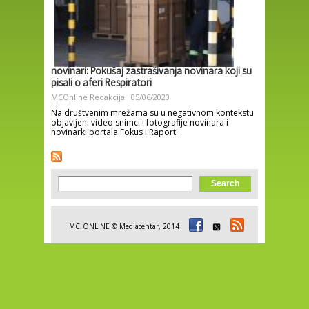
novinari: Pokušaj zastrašivanja novinara koji su
pisali o aferi Respiratori
MCOnline Redakcija
05/06/2020
Na društvenim mrežama su u negativnom kontekstu
objavljeni video snimci i fotografije novinara i
novinarki portala Fokus i Raport.
Search form
Search
MC_ONLINE © Mediacentar, 2014