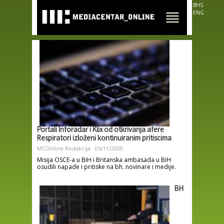
Skip to
BHS
main
ENG
content
Portali Inforadar i Klix od otkrivanja afere
Respiratori izloženi kontinuiranim pritiscima
MCOnline Redakcija
05/11/2020
Misija OSCE-a u BiH i Britanska ambasada u BiH
osudili napade i pritiske na bh. novinare i medije.
BH