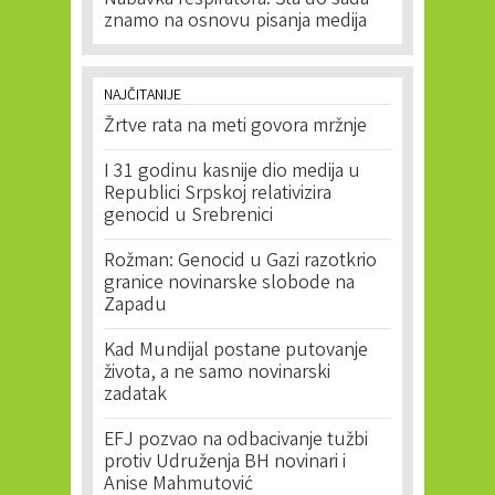
Nabavka respiratora: Šta do sada
znamo na osnovu pisanja medija
NAJČITANIJE
Žrtve rata na meti govora mržnje
I 31 godinu kasnije dio medija u
Republici Srpskoj relativizira
genocid u Srebrenici
Rožman: Genocid u Gazi razotkrio
granice novinarske slobode na
Zapadu
Kad Mundijal postane putovanje
života, a ne samo novinarski
zadatak
EFJ pozvao na odbacivanje tužbi
protiv Udruženja BH novinari i
Anise Mahmutović