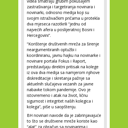
videa smatraju grubim pokušajem
zastrašivanja i targetiranja novinara i
novinarki, odnosno medija koji su
svojim istraživačkim pričama u protekla
dva mjeseca razotkrili “jednu od
najvećih afera u poslijeratnoj Bosni i
Hercegovini”.
“Korištenje društvenih mreža za širenje
neargumentiranih optužbi i
koordiniranu, javnu hajku na novinarke i
novinare portala Fokus i Raport,
predstavljaju direktni pritisak na kolege
iz ova dva medija sa namjerom njihove
diskreditacije i skretanja pažnje sa
aktuelnih slučajeva vezanih za javne
nabavke tokom pandemije. Ovo je
istovremeno i atak na život, ličnu
sigurnost i integritet naših kolegica i
kolega”, piše u saopštenju.
BH novinari navode da je zabrinjavajuće
to što se društvene mreže koriste kao
“alat” za obračun sa novinarima i