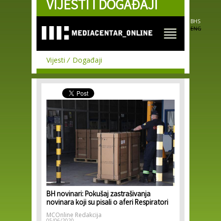
VIJESTI I DOGAĐAJI
Skip to
main
content
BHS
ENG
Vijesti
Događaji
BH novinari: Pokušaj zastrašivanja
novinara koji su pisali o aferi Respiratori
MCOnline Redakcija
05/06/2020