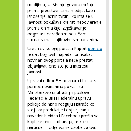
medijima, za širenje govora mržnje
prema predstavnicima medija, kao i
iznošenje lažnih tvrdnji kojima se u
javnosti pokušava kreirati nepovjerenje
prema onima čije izvještavanje
odgovara određenim političkim
strukturama ili njihovim simpatizerima.
Urednički kolegij portala Raport
poručio
je da zbog ovih napada i pritisaka,
novinari ovog portala neće prestati
objavljivati ono što je u interesu
javnosti.
Upravni odbor BH novinara i Linija za
pomoć novinarima pozvali su
Ministarstvo unutrašnjih poslova
Federacije BiH i Federalnu upravu
policije da hitno reaguju i istraže ko
stoji iza produkcije i objavljivanja
navedenih videa i Facebook profila sa
kojih se oni distribuiraju, te ko su
naručitelji i odgovorne osobe za ovu