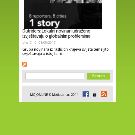
Outriders: Lokalni novinari udruženo
izvještavaju o globalnim problemima
Una Čilić
01/08/2017
Grupa novinara iz različitih krajeva svijeta temeljito
izvještavaju o istoj temi.
Search form
Search
MC_ONLINE © Mediacentar, 2014