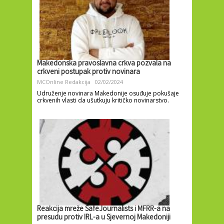
Makedonska pravoslavna crkva pozvala na
crkveni postupak protiv novinara
MCOnline Redakcija
02/02/2024
Udruženje novinara Makedonije osuđuje pokušaje
crkvenih vlasti da ušutkuju kritičko novinarstvo.
Reakcija mreže SafeJournalists i MFRR-a na
presudu protiv IRL-a u Sjevernoj Makedoniji