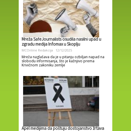
Mreža SafeJournalists osudila nasilni upad u
zgradu medija Infomax u Skoplju
MCOnline Redakcija
12/12/2025
Mreža naglašava da je u pitanju ozbiljan napad na
slobodu informisanja, što je kažnjivo prema
Krivičnom zakoniku zemlje
Apel medijima da poštuju dostojanstvo žrtava