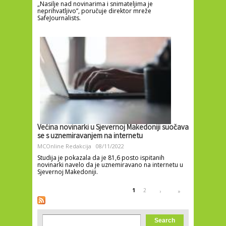
„Nasilje nad novinarima i snimateljima je
neprihvatljivo”, poručuje direktor mreže
SafeJournalists.
Većina novinarki u Sjevernoj Makedoniji suočava
se s uznemiravanjem na internetu
MCOnline Redakcija
08/11/2022
Studija je pokazala da je 81,6 posto ispitanih
novinarki navelo da je uznemiravano na internetu u
Sjevernoj Makedoniji.
Pages
1
2
›
»
Search form
Search