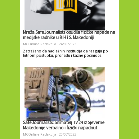
Mreža SafeJournalists osudila fizičke napade na
medijske radnike u BiH i S. Makedoniji
MCOnline Redakcija
24/08/2023
Zatraženo da nadležnih institucija da reaguju po
hitnom postupku, pronađu i kazne počinioce.
SafeJournalists: Snimatelj TV 24 iz Sjeverne
Makedonije verbalno i fizički napadnut
MCOnline Redakcija
20/07/2023