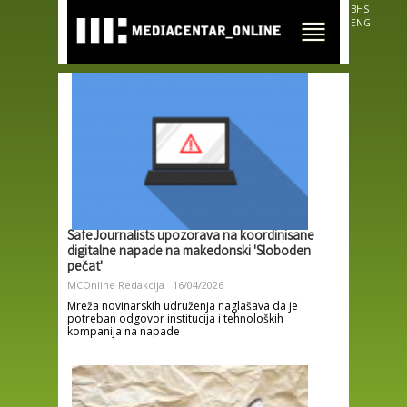
Skip to
BHS
main
ENG
content
SafeJournalists upozorava na koordinisane
digitalne napade na makedonski 'Sloboden
pečat'
MCOnline Redakcija
16/04/2026
Mreža novinarskih udruženja naglašava da je
potreban odgovor institucija i tehnoloških
kompanija na napade