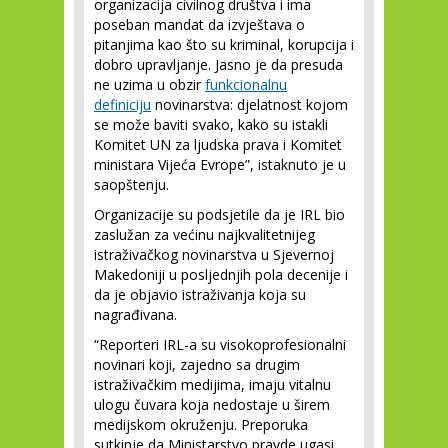
organizacija civilnog društva i ima
poseban mandat da izvještava o
pitanjima kao što su kriminal, korupcija i
dobro upravljanje. Jasno je da presuda
ne uzima u obzir
funkcionalnu
definiciju
novinarstva: djelatnost kojom
se može baviti svako, kako su istakli
Komitet UN za ljudska prava i Komitet
ministara Vijeća Evrope”, istaknuto je u
saopštenju.
Organizacije su podsjetile da je IRL bio
zaslužan za većinu najkvalitetnijeg
istraživačkog novinarstva u Sjevernoj
Makedoniji u posljednjih pola decenije i
da je objavio istraživanja koja su
nagrađivana.
“Reporteri IRL-a su visokoprofesionalni
novinari koji, zajedno sa drugim
istraživačkim medijima, imaju vitalnu
ulogu čuvara koja nedostaje u širem
medijskom okruženju. Preporuka
sutkinje da Ministarstvo pravde ugasi