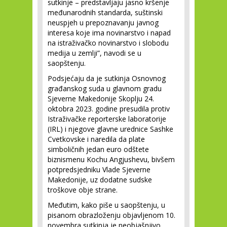
sutkinje – predstavljaju jasno kršenje
međunarodnih standarda, suštinski
neuspjeh u prepoznavanju javnog
interesa koje ima novinarstvo i napad
na istraživačko novinarstvo i slobodu
medija u zemlji”, navodi se u
saopštenju.
Podsjećaju da je sutkinja Osnovnog
građanskog suda u glavnom gradu
Sjeverne Makedonije Skoplju 24.
oktobra 2023. godine presudila protiv
Istraživačke reporterske laboratorije
(IRL) i njegove glavne urednice Sashke
Cvetkovske i naredila da plate
simboličnih jedan euro odštete
biznismenu Kochu Angjushevu, bivšem
potpredsjedniku Vlade Sjeverne
Makedonije, uz dodatne sudske
troškove obje strane.
Međutim, kako piše u saopštenju, u
pisanom obrazloženju objavljenom 10.
novembra sutkinja je neobjašnjivo