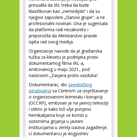
presudila da IRL treba da bude
klasifikovan kao „nemedijski“ i da su
njegovi zaposleni „članovi grupe“, a ne
profesionalni novinari. Ona je sugerisala
da platforma radi nezakonito i
preporučila da Ministarstvo pravde
ispita rad ovog medija.
Organizacije navode da je građanska
tužba za klevetu je podnijeta protiv
dokumentarnog filma IRL-a,
emitovanog u maju 2021., pod
naslovom „Zavjera protiv vazduha“.
Dokumentarac, dio
zajedničkog
istraživanja
sa Centrom za izvještavanje
o organizovanom kriminalu i korupciji
(OCCRP), emitovan je na javnoj televiziji
i otkrio je kako lož-ulje punjeno
hemikalijama koje se koristi u
sistemima grijanja u javnim
institucijama u zemlji izaziva zagađenje.
U dokumentarcu je Angjushev