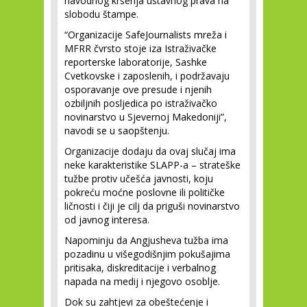
navodnog kršenja ustavnog prava na
slobodu štampe.
“Organizacije SafeJournalists mreža i
MFRR čvrsto stoje iza Istraživačke
reporterske laboratorije, Sashke
Cvetkovske i zaposlenih, i podržavaju
osporavanje ove presude i njenih
ozbiljnih posljedica po istraživačko
novinarstvo u Sjevernoj Makedoniji”,
navodi se u saopštenju.
Organizacije dodaju da ovaj slučaj ima
neke karakteristike SLAPP-a – strateške
tužbe protiv učešća javnosti, koju
pokreću moćne poslovne ili političke
ličnosti i čiji je cilj da priguši novinarstvo
od javnog interesa.
Napominju da Angjusheva tužba ima
pozadinu u višegodišnjim pokušajima
pritisaka, diskreditacije i verbalnog
napada na medij i njegovo osoblje.
Dok su zahtjevi za obeštećenje i