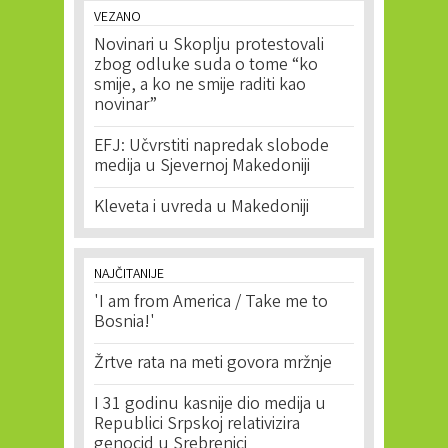
VEZANO
Novinari u Skoplju protestovali
zbog odluke suda o tome “ko
smije, a ko ne smije raditi kao
novinar”
EFJ: Učvrstiti napredak slobode
medija u Sjevernoj Makedoniji
Kleveta i uvreda u Makedoniji
NAJČITANIJE
'I am from America / Take me to
Bosnia!'
Žrtve rata na meti govora mržnje
I 31 godinu kasnije dio medija u
Republici Srpskoj relativizira
genocid u Srebrenici