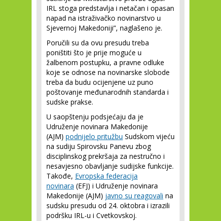
IRL stoga predstavlja i netačan i opasan
napad na istraživačko novinarstvo u
Sjevernoj Makedoniji”, naglašeno je.
Poručili su da ovu presudu treba
poništiti što je prije moguće u
žalbenom postupku, a pravne odluke
koje se odnose na novinarske slobode
treba da budu ocijenjene uz puno
poštovanje međunarodnih standarda i
sudske prakse.
U saopštenju podsjećaju da je
Udruženje novinara Makedonije
(AJM)
podnijelo pritužbu
Sudskom vijeću
na sudiju Spirovsku Panevu zbog
disciplinskog prekršaja za nestručno i
nesavjesno obavljanje sudijske funkcije.
Takođe,
Evropska federacija
novinara
(EFJ) i Udruženje novinara
Makedonije (AJM)
javno su reagovali
na
sudsku presudu od 24. oktobra i izrazili
podršku IRL-u i Cvetkovskoj.