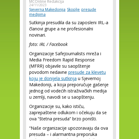
MCOnline Redakcija
24/11/2023
Sjeverna Makedonija
Skoplje
presude
medijima
Sutkinja presudila da su zaposleni IRL-a
članovi grupe a ne profesionalni
novinari.
foto: IRL / Facebook
Organizacije SafeJournalists mreža i
Media Freedom Rapid Response
(MFRR) objavile su saopštenje
povodom nedavne
presude za klevetu
koju je donijela sutkinja
u Sjevernoj
Makedoniji, a koja preporučuje gašenje
jednog od vodećih istraživačkih medija
u zemlji, navodi se u saopštenju.
Organizacije su, kako ističu,
zaprepaštene odlukom i očekuju da se
ova “štetna presuda” brzo poništi.
“Naše organizacije upozoravaju da ova
presuda – i alarmantna preporuka