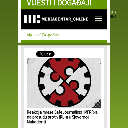
VIJESTI I DOGAĐAJI
Skip to
main
content
BHS
ENG
Vijesti
Događaji
Reakcija mreže SafeJournalists i MFRR-a
na presudu protiv IRL-a u Sjevernoj
Makedoniji