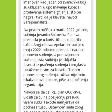
imenovan kao jedan od zvaničnika koji
su uključeni u upoznavanje kupaca i
prodavanje sistema grijanja, što on
negira i tvrdi da je kleveta, navodi
Safejournalists.
Na prvom ročištu u martu 2022. godine,
sutkinja Jovanka Spirovska Paneva
presudila je u korist IRL-a i odbacila
tužbe Angjusheva. Apelacioni sud je u
maju 2022. odbacio presudu i naredio
ponovno suđenje. U ponovljenom
suđenju, ista sutkinja je isključila
javnost iz praćenja suđenja i proglasila
optužene krivim za klevetu. Tokom
ponovljenog suđenja, tužilac nije iznio
nikakve nove dokaze, piše u saopštenju
organizacija.
Navodi se da će IRL, član OCCRP-a,
uložiti žalbu na posljednju presudu
višem sudu. Takođe namjerava da
podnese tužbu Ustavnom sudu zbog