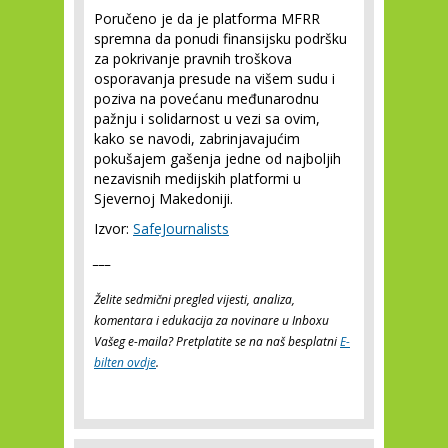
Poručeno je da je platforma MFRR
spremna da ponudi finansijsku podršku
za pokrivanje pravnih troškova
osporavanja presude na višem sudu i
poziva na povećanu međunarodnu
pažnju i solidarnost u vezi sa ovim,
kako se navodi, zabrinjavajućim
pokušajem gašenja jedne od najboljih
nezavisnih medijskih platformi u
Sjevernoj Makedoniji.
Izvor:
SafeJournalists
___
Želite sedmični pregled vijesti, analiza,
komentara i edukacija za novinare u Inboxu
Vašeg e-maila? Pretplatite se na naš besplatni
E-
bilten ovdje
.