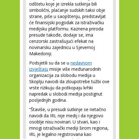
odštetu koje je izrekla sutkinja bili
simbolični, plaćanje sudskih taksi obje
strane, piše u saopštenju, predstavljat
će finansijski pogodak za istraživačku
medijsku platformu. Kaznena priroda
presude takođe, dodaje se, ima
cenzorski zastrašujući efekat na
novinarsku zajednicu u Sjevernoj
Makedoniji.
Podsjetili su da se u
nedavnom
izvještaju
misije više međunarodnih
organizacija za slobodu medija u
Skoplju navodi da zloupotrebe tužbi ove
vrste rizikuju da potkopaju krhki
napredak u slobodi medija postignut
posljednjih godina.
“Štaviše, u presudi sutkinje se netačno
navodi da IRL nije medij i da njegovo
osoblje nisu novinari. U stvari, kao i
mnogi istraživački mediji širom regiona,
IRL je legalno registrovana kao