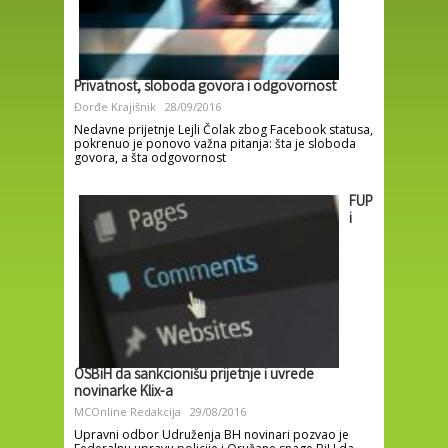
Privatnost, sloboda govora i odgovornost
Đorđe Krajišnik
28/09/2016
Nedavne prijetnje Lejli Čolak zbog Facebook statusa,
pokrenuo je ponovo važna pitanja: šta je sloboda
govora, a šta odgovornost
FUP
i
OSBiH da sankcionišu prijetnje i uvrede
novinarke Klix-a
MCOnline Redakcija
29/08/2016
Upravni odbor Udruženja BH novinari pozvao je