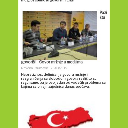
moguće štetnosti govora mržnje.
Pazi
šta
govoriš! – Govor mržnje u medijima
Nevena Ršumović
25/03/2015
Nepreciznost definisanja govora mržnje i
razgraničenja sa slobodom govora različito su
regulisane, pa je ovo jedan od vodećih problema sa
kojima se onlajn zajednica danas suočava.