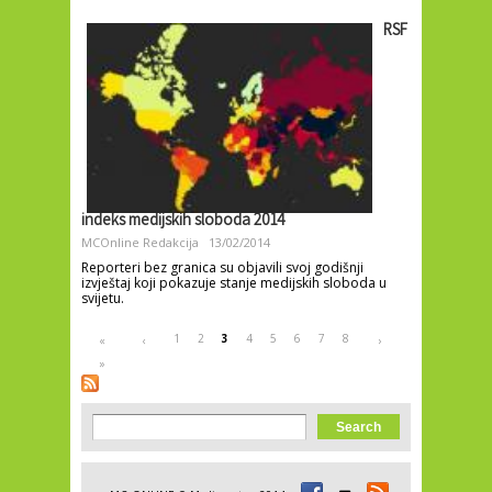
RSF
indeks medijskih sloboda 2014
MCOnline Redakcija
13/02/2014
Reporteri bez granica su objavili svoj godišnji
izvještaj koji pokazuje stanje medijskih sloboda u
svijetu.
Pages
1
2
3
4
5
6
7
8
«
‹
›
»
Search form
Search