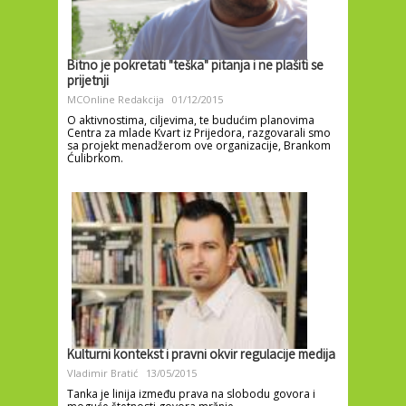
Bitno je pokretati "teška" pitanja i ne plašiti se
prijetnji
MCOnline Redakcija
01/12/2015
O aktivnostima, ciljevima, te budućim planovima
Centra za mlade Kvart iz Prijedora, razgovarali smo
sa projekt menadžerom ove organizacije, Brankom
Ćulibrkom.
Kulturni kontekst i pravni okvir regulacije medija
Vladimir Bratić
13/05/2015
Tanka je linija između prava na slobodu govora i