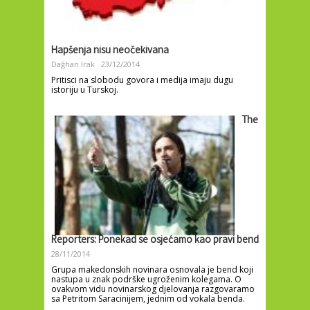
Hapšenja nisu neočekivana
Dağhan Irak
23/12/2014
Pritisci na slobodu govora i medija imaju dugu
istoriju u Turskoj.
The
Reporters: Ponekad se osjećamo kao pravi bend
28/11/2014
Grupa makedonskih novinara osnovala je bend koji
nastupa u znak podrške ugroženim kolegama. O
ovakvom vidu novinarskog djelovanja razgovaramo
sa Petritom Saracinijem, jednim od vokala benda.