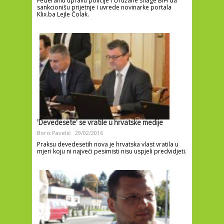
Federalnu upravu policije i Oružane snage BiH da
sankcionišu prijetnje i uvrede novinarke portala
Klix.ba Lejle Čolak.
'Devedesete' se vratile u hrvatske medije
Boris Pavelić
29/02/2016
Praksu devedesetih nova je hrvatska vlast vratila u
mjeri koju ni najveći pesimisti nisu uspjeli predvidjeti.