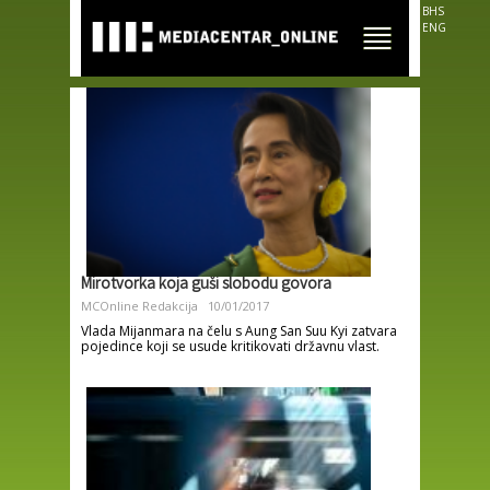
Skip to
BHS
main
ENG
content
Mirotvorka koja guši slobodu govora
MCOnline Redakcija
10/01/2017
Vlada Mijanmara na čelu s Aung San Suu Kyi zatvara
pojedince koji se usude kritikovati državnu vlast.