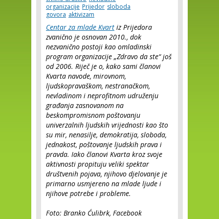
organizacije
Prijedor
sloboda
govora
aktivizam
Centar za mlade Kvart
iz Prijedora
zvanično je osnovan 2010., dok
nezvanično postoji kao omladinski
program organizacije „Zdravo da ste“ još
od 2006. Riječ je o, kako sami članovi
Kvarta navode, mirovnom,
ljudskopravaškom, nestranačkom,
nevladinom i neprofitnom udruženju
građanja zasnovanom na
beskompromisnom poštovanju
univerzalnih ljudskih vrijednosti kao što
su mir, nenasilje, demokratija, sloboda,
jednakost, poštovanje ljudskih prava i
pravda. Iako članovi Kvarta kroz svoje
aktivnosti propituju veliki spektar
društvenih pojava, njihovo djelovanje je
primarno usmjereno na mlade ljude i
njihove potrebe i probleme.
Foto: Branko Ćulibrk, Facebook