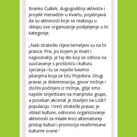
Branko Ćulibrk, dugogodišnji aktivista i
projekt menadžer u Kvartu, pojašnjava
da su aktivnosti koje se realizuju u
sklopu ove organizacije podijeljenje u tri
kategorije.
„Naši strateški ciljevi temeljeni su na tri
pravca. Prvi, po kojem je Kvart i
najpoznatiji, je taj dio koji se odnosi na
suočavanje s prošlošću i kulturu
sjećanja i tu se najviše bavimo
pitanjima koja se tiču Prijedora. Drugi
pravac je diskriminacija, govor mržnje i
zločini počinjeni iz mržnje, gdje smo
najviše orijentisani na manjinske grupe,
a poseban akcenat je stavljen na LGBT
populaciju. I treći strateški pravac je
oblast kulture, odnosno organizovanje
aktivnosti za mlade kroz alternativniji
pristup kulturi i promocija neafirmisane
kulturne scene.“