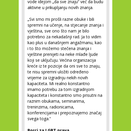
vode idejom „da sve znaju“ već da budu
aktivne u prikupljanju novih znanja.
„Svi smo mi prošli razne obuke i bili
spremni na učenje, na stjecanje znanja i
vještina, sve ono što nam je bilo
potrebno za nekadašnji rad. Ja to vidim
kao plus u današnjem angažmanu, kao
i to što možemo stečena znanja i
vještine prenijeti na neke mlađe ljude
koji se uključuju. Većina organizacija
kreće iz te pozicije da oni sve to znaju,
te nisu spremni uložiti određeno
vrijeme za izgradnju nekih novih
kapaciteta. Mi realno konstantno
imamo potrebu za tom izgradnjom
kapaciteta i konstantno smo prisutni na
raznim obukama, seminarima,
treninzima, radionicama,
konferencijama i prepoznajemo značaj
svega toga.“
Borci za LGBT prava