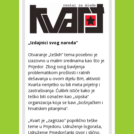
„Izdajnici svog naroda“
Otvaranje „teških“ tema posebno je
izazovno u malim sredinama kao što je
Prijedor. Zbog svog bavljenja
problematikom prošlosti i ratnih
dešavanja u ovom dijelu BiH, aktivisti
Kvarta nerijetko su bili meta prijetnji i
zastrašivanja. Ćulibrk ističe kako je
teško biti označen kao „srpska“
organizacija koja se bavi „bošnjačkim i
hrvatskim pitanjima“.
„Kvart je „zagrizao“ poprilično teške
teme u Prijedoru. Udruženje logoraša,
Udruženje Prijedorčanki Izvor i slično,