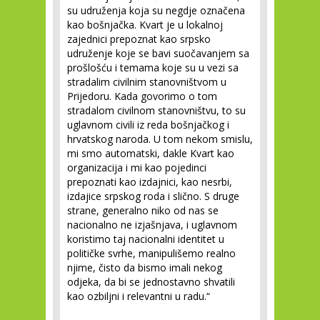
su udruženja koja su negdje označena
kao bošnjačka. Kvart je u lokalnoj
zajednici prepoznat kao srpsko
udruženje koje se bavi suočavanjem sa
prošlošću i temama koje su u vezi sa
stradalim civilnim stanovništvom u
Prijedoru. Kada govorimo o tom
stradalom civilnom stanovništvu, to su
uglavnom civili iz reda bošnjačkog i
hrvatskog naroda. U tom nekom smislu,
mi smo automatski, dakle Kvart kao
organizacija i mi kao pojedinci
prepoznati kao izdajnici, kao nesrbi,
izdajice srpskog roda i slično. S druge
strane, generalno niko od nas se
nacionalno ne izjašnjava, i uglavnom
koristimo taj nacionalni identitet u
političke svrhe, manipulišemo realno
njime, čisto da bismo imali nekog
odjeka, da bi se jednostavno shvatili
kao ozbiljni i relevantni u radu.“