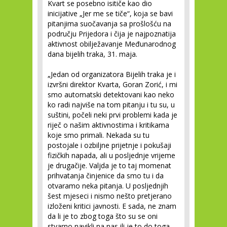
Kvart se posebno isitiče kao dio
inicijative „Jer me se tiče“, koja se bavi
pitanjima suočavanja sa prošlošću na
području Prijedora i čija je najpoznatija
aktivnost obilježavanje Međunarodnog
dana bijelih traka, 31. maja.
„Jedan od organizatora Bijelih traka je i
izvršni direktor Kvarta, Goran Zorić, i mi
smo automatski detektovani kao neko
ko radi najviše na tom pitanju i tu su, u
suštini, počeli neki prvi problemi kada je
riječ o našim aktivnostima i kritikama
koje smo primali. Nekada su tu
postojale i ozbiljne prijetnje i pokušaji
fizičkih napada, ali u posljednje vrijeme
je drugačije. Valjda je to taj momenat
prihvatanja činjenice da smo tu i da
otvaramo neka pitanja. U posljednjih
šest mjeseci i nismo nešto pretjerano
izloženi kritici javnosti. E sada, ne znam
da li je to zbog toga što su se oni
stvarno navikli na nas ili je to do toga