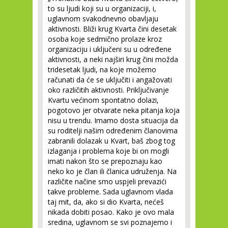
to su ljudi koji su u organizaciji, i,
uglavnom svakodnevno obavljaju
aktivnosti. Bliži krug Kvarta čini desetak
osoba koje sedmično prolaze kroz
organizaciju i uključeni su u određene
aktivnosti, a neki najširi krug čini možda
tridesetak ljudi, na koje možemo
računati da će se uključiti i angažovati
oko različitih aktivnosti. Priključivanje
Kvartu većinom spontatno dolazi,
pogotovo jer otvarate neka pitanja koja
nisu u trendu. Imamo dosta situacija da
su roditelji našim određenim članovima
zabranili dolazak u Kvart, baš zbog tog
izlaganja i problema koje bi on mogli
imati nakon što se prepoznaju kao
neko ko je član ili članica udruženja. Na
različite načine smo uspjeli prevazići
takve probleme. Sada uglavnom vlada
taj mit, da, ako si dio Kvarta, nećeš
nikada dobiti posao. Kako je ovo mala
sredina, uglavnom se svi poznajemo i