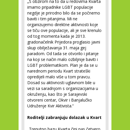
„S obzirom na to da u redovima Kvarta
imamo pripadnike LGBT populacije
negdje je prirodno bilo da se počnemo
baviti i tim pitanjima. Mi ne
organizujemo direktne aktivnosti koje
se tiču ove populacije, ali je sve krenulo
od tog momenta kada je 2013.
gradonačelnik Prijedora proglasio javni
skup obilježavanja 31. maja gej
paradom. Od tada se otvorilo i pitanje
na koji se način malo ozbiljnije baviti i
LGBT problematikom. Plan je da se u
narednom periodu Kvart strateški
opredijeli malo više u tom pravcu.
Dosad su aktivnosti uglavnom bile u
vezi sa saradnjom s organizacijama u
okruženju, kao što je Sarajevski
otvoreni centar, Okvir i Banjalučko
Udruženje Kvir Aktivista.“
Roditelji zabranjuju dolazak u Kvart
„Trenutno bazu Kvarta čini nas četvero,