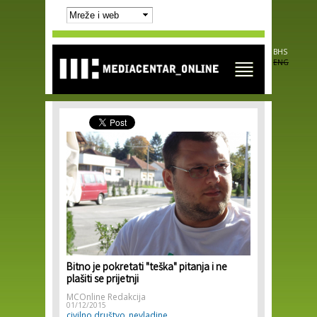
Skip to
main
content
BHS
ENG
Bitno je pokretati "teška" pitanja i ne
plašiti se prijetnji
MCOnline Redakcija
01/12/2015
civilno društvo
nevladine