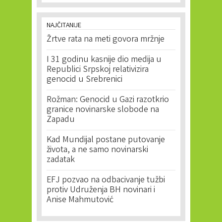
NAJČITANIJE
Žrtve rata na meti govora mržnje
I 31 godinu kasnije dio medija u
Republici Srpskoj relativizira
genocid u Srebrenici
Rožman: Genocid u Gazi razotkrio
granice novinarske slobode na
Zapadu
Kad Mundijal postane putovanje
života, a ne samo novinarski
zadatak
EFJ pozvao na odbacivanje tužbi
protiv Udruženja BH novinari i
Anise Mahmutović