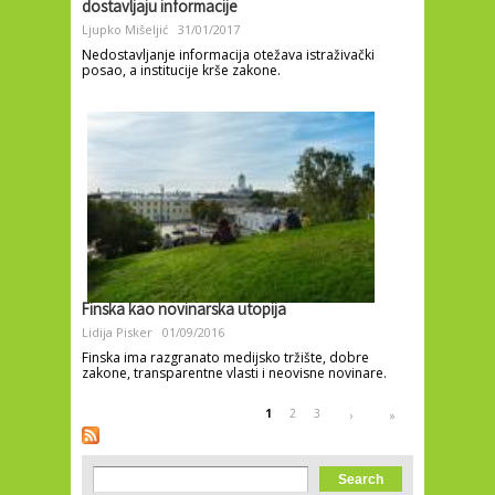
dostavljaju informacije
Ljupko Mišeljić
31/01/2017
Nedostavljanje informacija otežava istraživački
posao, a institucije krše zakone.
Finska kao novinarska utopija
Lidija Pisker
01/09/2016
Finska ima razgranato medijsko tržište, dobre
zakone, transparentne vlasti i neovisne novinare.
Pages
1
2
3
›
»
Search form
Search