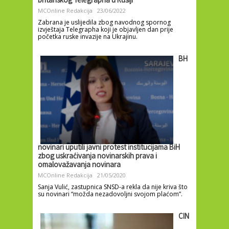
britanskog Telegrapha u Rusiji
MCOnline Redakcija
23/06/2022
Zabrana je uslijedila zbog navodnog spornog
izvještaja Telegrapha koji je objavljen dan prije
početka ruske invazije na Ukrajinu.
BH
novinari uputili javni protest institucijama BiH
zbog uskraćivanja novinarskih prava i
omalovažavanja novinara
MCOnline Redakcija
21/05/2020
Sanja Vulić, zastupnica SNSD-a rekla da nije kriva što
su novinari “možda nezadovoljni svojom plaćom”.
CIN