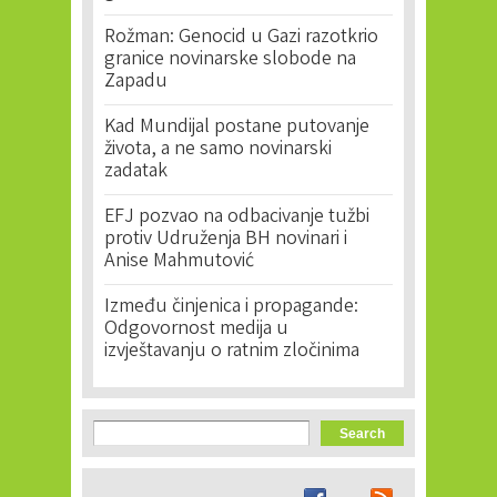
Rožman: Genocid u Gazi razotkrio
granice novinarske slobode na
Zapadu
Kad Mundijal postane putovanje
života, a ne samo novinarski
zadatak
EFJ pozvao na odbacivanje tužbi
protiv Udruženja BH novinari i
Anise Mahmutović
Između činjenica i propagande:
Odgovornost medija u
izvještavanju o ratnim zločinima
Search form
Search