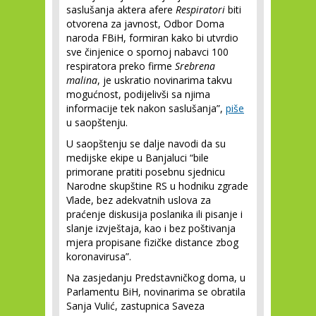
saslušanja aktera afere
Respiratori
biti
otvorena za javnost, Odbor Doma
naroda FBiH, formiran kako bi utvrdio
sve činjenice o spornoj nabavci 100
respiratora preko firme
Srebrena
malina
, je uskratio novinarima takvu
mogućnost, podijelivši sa njima
informacije tek nakon saslušanja”,
piše
u saopštenju.
U saopštenju se dalje navodi da su
medijske ekipe u Banjaluci “bile
primorane pratiti posebnu sjednicu
Narodne skupštine RS u hodniku zgrade
Vlade, bez adekvatnih uslova za
praćenje diskusija poslanika ili pisanje i
slanje izvještaja, kao i bez poštivanja
mjera propisane fizičke distance zbog
koronavirusa”.
Na zasjedanju Predstavničkog doma, u
Parlamentu BiH, novinarima se obratila
Sanja Vulić, zastupnica Saveza