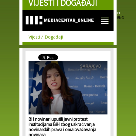
VIJESTI I DOGAĐAJI
Skip to
main
content
BHS
ENG
Vijesti
Događaji
BH novinari uputili javni protest
institucijama BiH zbog uskraćivanja
novinarskih prava i omalovažavanja
novinara