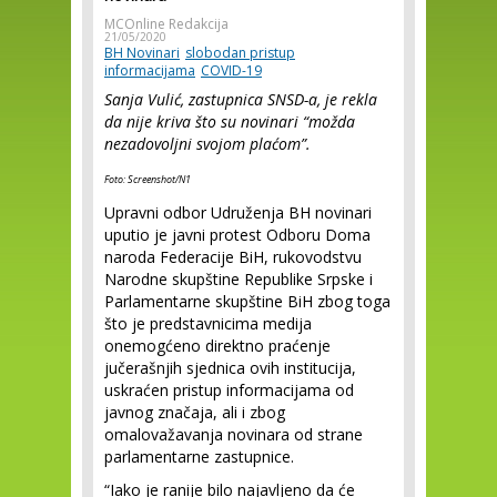
MCOnline Redakcija
21/05/2020
BH Novinari
slobodan pristup
informacijama
COVID-19
Sanja Vulić, zastupnica SNSD-a, je rekla
da nije kriva što su novinari “možda
nezadovoljni svojom plaćom”.
Foto: Screenshot/N1
Upravni odbor Udruženja BH novinari
uputio je javni protest Odboru Doma
naroda Federacije BiH, rukovodstvu
Narodne skupštine Republike Srpske i
Parlamentarne skupštine BiH zbog toga
što je predstavnicima medija
onemogćeno direktno praćenje
jučerašnjih sjednica ovih institucija,
uskraćen pristup informacijama od
javnog značaja, ali i zbog
omalovažavanja novinara od strane
parlamentarne zastupnice.
“Iako je ranije bilo najavljeno da će