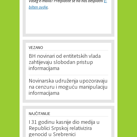
Vašeg e-maila? Pretplatite se na naš besplatni
E-
bilten ovdje
.
VEZANO
BH novinari od entitetskih vlada
zahtijevaju slobodan pristup
informacijama
Novinarska udruženja upozoravaju
na cenzuru i moguću manipulaciju
informacijama
NAJČITANIJE
I 31 godinu kasnije dio medija u
Republici Srpskoj relativizira
genocid u Srebrenici