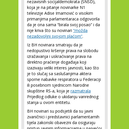
nezavisnih socijaldemokrata (SNSD),
koja je na pitanje novinarke N1
televizije Adise Imamović o visokim
primanjima parlamentaraca odgovorila
da je ona sama “birala svoj posao” i da
nije kriva što su novinari
“možda
nezadovoljni svojom plaćom”
.
Iz BH novinara smatraju da je
nedopustivo kršenje prava na slobodu
izražavanja i uskraćivanje prava na
direktno praćenje događaja koji
izazivaju veliki interes javnosti, kao što
je to slučaj sa saslušanjima aktera
sporne nabavke respiratora u Federaciji
ili posebnom sjednicom Narodne
skupštine RS-a, koja je
razmatrala
Prijedlog odluke o ukidanju vanrednog
stanja u ovom entitetu.
BH novinari su podsjetili da su javni
zvaničnici i predstavnici parlamentarnih
tijela zakonski obavezni da osiguraju
pristup javnim informacijama u najvećoj