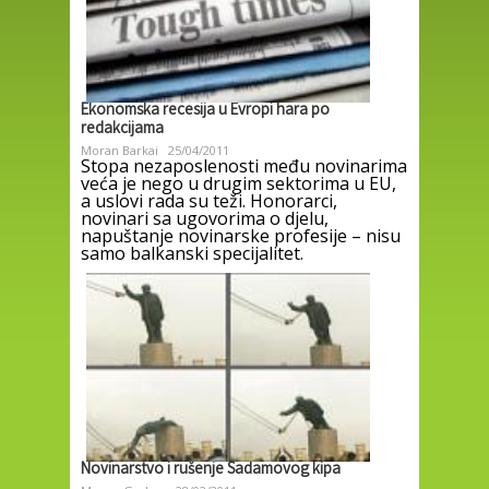
Ekonomska recesija u Evropi hara po
redakcijama
Moran Barkai
25/04/2011
Stopa nezaposlenosti među novinarima
veća je nego u drugim sektorima u EU,
a uslovi rada su teži. Honorarci,
novinari sa ugovorima o djelu,
napuštanje novinarske profesije – nisu
samo balkanski specijalitet.
Novinarstvo i rušenje Sadamovog kipa