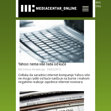
Skip to
BHS
main
ENG
content
Yahoo: nema više rada od kuće
MCOnline Redakcija
24/02/2013
Odluka da saradnici internet kompanije Yahoo više
ne mogu raditi od kuće naišla je na burne i mahom
negativne reakcije zajednice internet novinara.