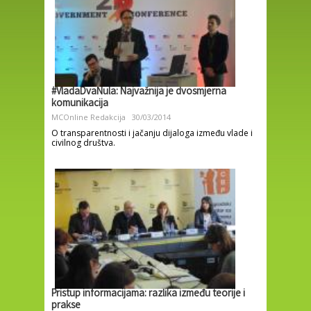
#VladaDvaNula: Najvažnija je dvosmjerna
komunikacija
MCOnline Redakcija
30/03/2014
O transparentnosti i jačanju dijaloga između vlade i
civilnog društva.
Pristup informacijama: razlika između teorije i
prakse