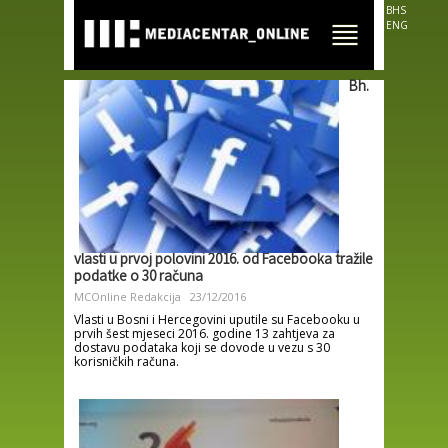
Skip to
BHS
main
ENG
content
Bh.
vlasti u prvoj polovini 2016. od Facebooka tražile
podatke o 30 računa
MCOnline Redakcija
23/12/2016
Vlasti u Bosni i Hercegovini uputile su Facebooku u
prvih šest mjeseci 2016. godine 13 zahtjeva za
dostavu podataka koji se dovode u vezu s 30
korisničkih računa.