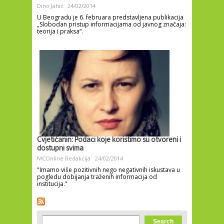
Dino Jahić
24/02/2014
U Beogradu je 6. februara predstavljena publikacija
„Slobodan pristup informacijama od javnog značaja:
teorija i praksa“.
Cvjetićanin: Podaci koje koristimo su otvoreni i
dostupni svima
MCOnline Redakcija
24/02/2014
"Imamo više pozitivnih nego negativnih iskustava u
pogledu dobijanja traženih informacija od
institucija."
Search form
Search