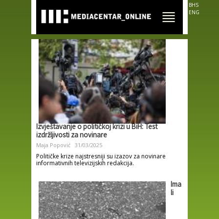
Skip to
BHS
main
ENG
content
Izvještavanje o političkoj krizi u BiH: Test
izdržljivosti za novinare
Maja Popović
31/03/2025
Političke krize najstresniji su izazov za novinare
informativnih televizijskih redakcija.
Ima
li