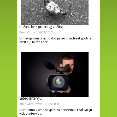
načina bez praznog začina
Boro Kontić
10/02/2015
U medijskom praznoslovlju već dvadeset godina
caruje „Hajmo reći“.
Video intervju
Aldin Arnautović
17/05/2010
Donosimo važne savjete za pripremu i realizaciju
video intervjua.