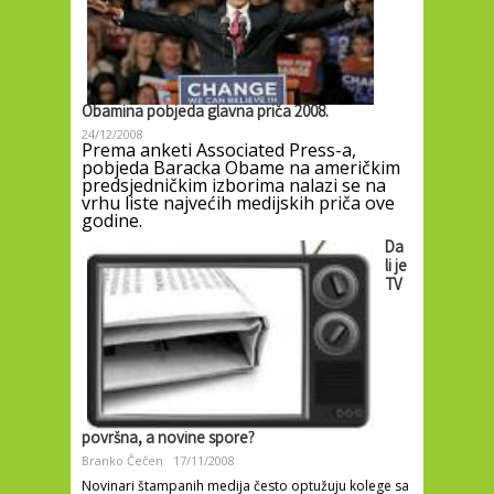
Obamina pobjeda glavna priča 2008.
24/12/2008
Prema anketi Associated Press-a,
pobjeda Baracka Obame na američkim
predsjedničkim izborima nalazi se na
vrhu liste najvećih medijskih priča ove
godine.
Da
li je
TV
površna, a novine spore?
Branko Čečen
17/11/2008
Novinari štampanih medija često optužuju kolege sa