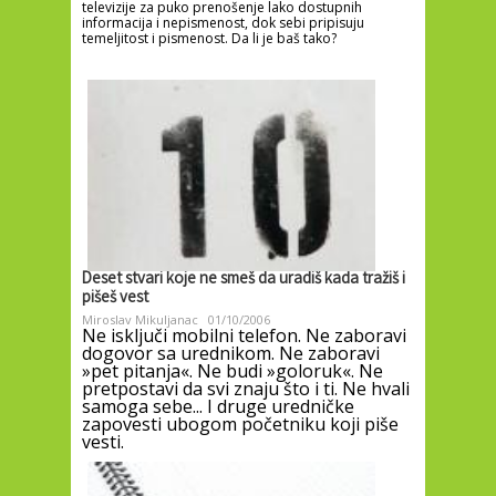
televizije za puko prenošenje lako dostupnih
informacija i nepismenost, dok sebi pripisuju
temeljitost i pismenost. Da li je baš tako?
Deset stvari koje ne smeš da uradiš kada tražiš i
pišeš vest
Miroslav Mikuljanac
01/10/2006
Ne isključi mobilni telefon. Ne zaboravi
dogovor sa urednikom. Ne zaboravi
»pet pitanja«. Ne budi »goloruk«. Ne
pretpostavi da svi znaju što i ti. Ne hvali
samoga sebe... I druge uredničke
zapovesti ubogom početniku koji piše
vesti.