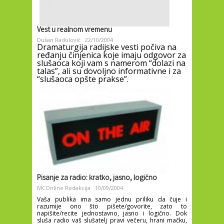
Vest u realnom vremenu
Dušan Radulović
22/10/2004
Dramaturgija radijske vesti počiva na
ređanju činjenica koje imaju odgovor za
slušaoca koji vam s namerom “dolazi na
talas”, ali su dovoljno informativne i za
“slušaoca opšte prakse”.
Pisanje za radio: kratko, jasno, logično
MCOnline Redakcija
10/09/2004
Vaša publika ima samo jednu priliku da čuje i
razumije ono što pišete/govorite, zato to
napišite/recite jednostavno, jasno i logično. Dok
sluša radio vaš slušatelj pravi večeru, hrani mačku,