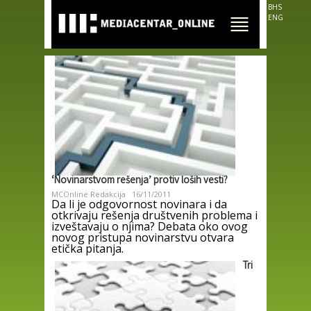
Skip to
BHS
main
ENG
content
‘Novinarstvom rešenja’ protiv loših vesti?
MCOnline Redakcija
16/11/2011
Da li je odgovornost novinara i da
otkrivaju rešenja društvenih problema i
izveštavaju o njima? Debata oko ovog
novog pristupa novinarstvu otvara
etička pitanja.
Tri